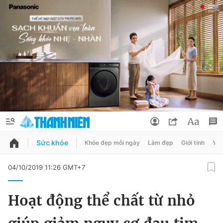
Sức khỏe
Khỏe đẹp mỗi ngày
Làm đẹp
Giới tính
Y t
QUẢNG CÁO
ĐẶT BÁO
04/10/2019 11:26 GMT+7
Thông tin tài khoản
Hoạt động thể chất từ nhỏ
Đổi mật khẩu
Chuyên mục
Tin đã lưu