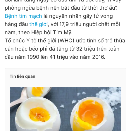
phòng ngừa bệnh nên bắt đầu từ thời thơ ấu”.
Bệnh tim mạch
là nguyên nhân gây tử vong
Đọc Thanh Niên trên điện thoại
hàng đầu
thế giới
, với 17,9 triệu người chết mỗi
năm, theo Hiệp hội Tim Mỹ.
Tổ chức Y tế thế giới (WHO) ước tính số trẻ thừa
cân hoặc béo phì đã tăng từ 32 triệu trên toàn
Theo dõi báo trên
cầu năm 1990 lên 41 triệu vào năm 2016.
Hotline
Liên hệ quảng cáo
Tin liên quan
0906 645 777
0908 780 404
Đặt báo
Quảng cáo
RSS
Tòa soạn
Chính sách bảo
Tổng biên tập: Nguyễn Ngọc Toàn
Phó tổng biên tập thường trực: Hải Thành
Phó tổng biên tập: Lâm Hiếu Dũng
Phó tổng biên tập: Trần Việt Hưng
Tổng thư ký tòa soạn: Đức Trung