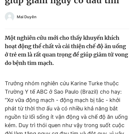
giúp giảm nguy cơ đau tim
Chuyên mục khác
Tin đã xem
Mai Duyên
Chào ngày mới
Tin 24h
Đăng xuất
Một nghiên cứu mới cho thấy khuyến khích
Tin thị trường
Tin 360
hoạt động thể chất và cải thiện chế độ ăn uống
ở trẻ em là rất quan trọng để giúp giảm tử vong
Video
Magazine
do bệnh tim mạch.
Sản phẩm khác
Trưởng nhóm nghiên cứu Karine Turke thuộc
Tiện ích
Bạn cần biết
Trường Y tế ABC ở Sao Paulo (Brazil) cho hay:
“Xơ vữa động mạch - động mạch bị tắc - khởi
phát từ thời thơ ấu và có nhiều khả năng bắt
Thông tin tòa soạn
Liên hệ quảng cáo
nguồn từ lối sống ít vận động và chế độ ăn uống
kém. Duy trì thói quen như vậy trong suốt cuộc
đời làm tăng nguy cơ đau tim và đột quỵ, vì vậy