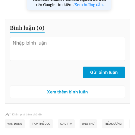
trên Google tìm kiếm.
Xem hướng dẫn.
Bình luận (
0
)
Gửi bình luận
Xem thêm bình luận
Khám phá thêm chủ đề
VẬN ĐỘNG
TẬP THỂ DỤC
ĐAU TIM
UNG THƯ
TIỂU ĐƯỜNG
CH