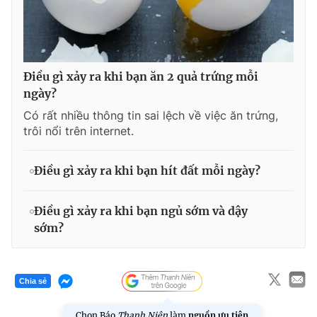
Giấy phép xuất bản số 110/GP - BTTTT cấp ngày 24.3.2020
© 2003-2026 Bản quyền thuộc về Báo Thanh Niên. Cấm sao
chép dưới mọi hình thức nếu không có sự chấp thuận bằng văn
bản. Phát triển bởi ePi Technologies, JSC.
Điều gì xảy ra khi bạn ăn 2 quả trứng mỗi
ngày?
Có rất nhiều thông tin sai lệch về việc ăn trứng,
trôi nổi trên internet.
Điều gì xảy ra khi bạn hít đất mỗi ngày?
Điều gì xảy ra khi bạn ngủ sớm và dậy
sớm?
Chia sẻ
Chọn Báo
Thanh Niên
làm
nguồn ưu tiên