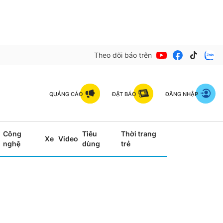
Theo dõi báo trên
QUẢNG CÁO
ĐẶT BÁO
ĐĂNG NHẬP
Công
Tiêu
Thời trang
Xe
Video
nghệ
dùng
trẻ