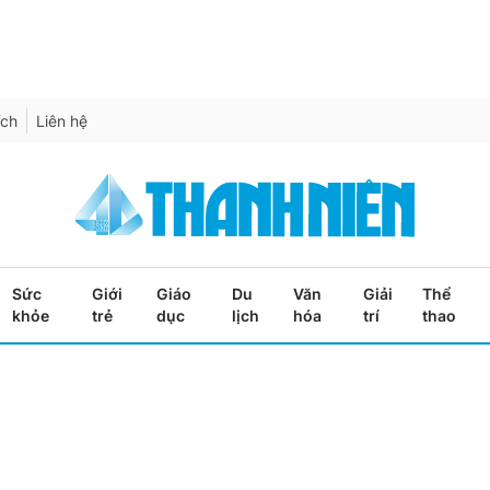
ích
Liên hệ
Sức
Giới
Giáo
Du
Văn
Giải
Thể
khỏe
trẻ
dục
lịch
hóa
trí
thao