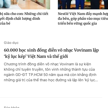
bị sữa cho con: Những chi tiết
Nestlé Việt Nam đẩy mạnh hợp
yết định chất lượng dinh
đa bên, góp phần vào mục tiêu
của bé
triển bền vững quốc gia
Giáo dục
60.000 học sinh đồng diễn võ nhạc Vovinam lập
‘kỷ lục kép’ Việt Nam và thế giới
Chương trình đồng diễn võ nhạc Vovinam là sự kiện
không chỉ tuyên truyền, tôn vinh những thành tựu của
ngành GD-ĐT TP.HCM 50 năm qua mà còn khẳng định
những giá trị của thể thao học đường và lập lên 'kỷ lục...
Sức khỏe