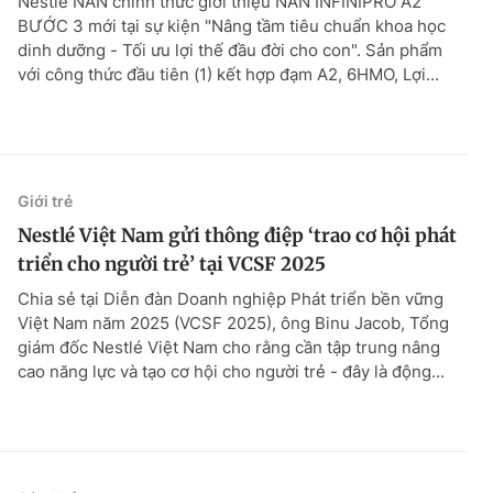
Nestlé NAN chính thức giới thiệu NAN INFINIPRO A2
BƯỚC 3 mới tại sự kiện "Nâng tầm tiêu chuẩn khoa học
dinh dưỡng - Tối ưu lợi thế đầu đời cho con". Sản phẩm
với công thức đầu tiên (1) kết hợp đạm A2, 6HMO, Lợi...
Giới trẻ
Nestlé Việt Nam gửi thông điệp ‘trao cơ hội phát
triển cho người trẻ’ tại VCSF 2025
Chia sẻ tại Diễn đàn Doanh nghiệp Phát triển bền vững
Việt Nam năm 2025 (VCSF 2025), ông Binu Jacob, Tổng
giám đốc Nestlé Việt Nam cho rằng cần tập trung nâng
cao năng lực và tạo cơ hội cho người trẻ - đây là động...