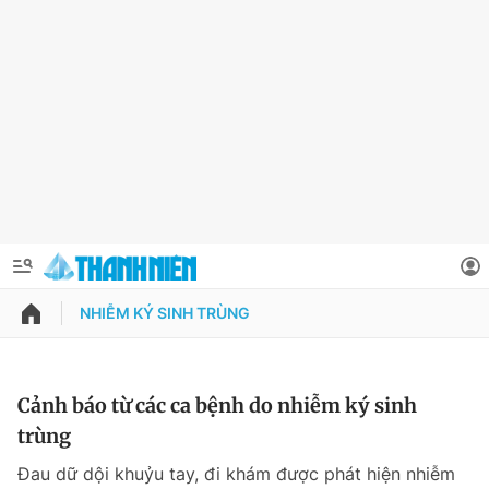
NHIỄM KÝ SINH TRÙNG
QUẢNG CÁO
ĐẶT BÁO
Thông tin tài khoản
Cảnh báo từ các ca bệnh do nhiễm ký sinh
trùng
Đổi mật khẩu
Chuyên mục
Đau dữ dội khuỷu tay, đi khám được phát hiện nhiễm
Tin đã lưu