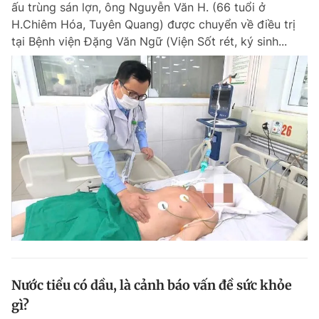
ấu trùng sán lợn, ông Nguyễn Văn H. (66 tuổi ở
Chuyên mục khác
H.Chiêm Hóa, Tuyên Quang) được chuyển về điều trị
Tin đã xem
tại Bệnh viện Đặng Văn Ngữ (Viện Sốt rét, ký sinh...
Chào ngày mới
Tin 24h
Đăng xuất
Tin thị trường
Tin 360
Video
Magazine
Sản phẩm khác
Tiện ích
Bạn cần biết
Thông tin tòa soạn
Liên hệ quảng cáo
Nước tiểu có dầu, là cảnh báo vấn đề sức khỏe
gì?