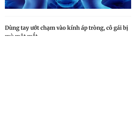
Dùng tay ướt chạm vào kính áp tròng, cô gái bị
mù một mắt
Vì dùng tay ướt chạm vào kính sát tròng, một cô gái ở
Scotland đã bị mù một mắt. Ngón tay dính nước bẩn
ấy đã khiến mắt cô bị nhiễm ký sinh trùng , dẫn đến
mù lòa.