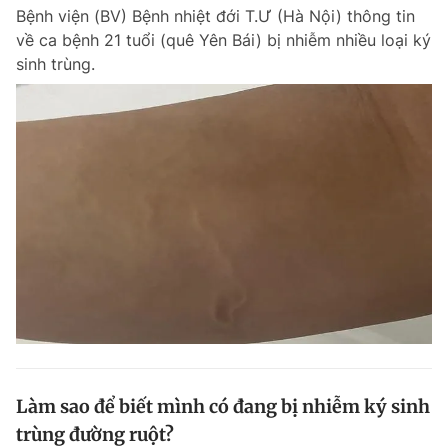
Bệnh viện (BV) Bệnh nhiệt đới T.Ư (Hà Nội) thông tin
Giấy phép xuất bản số 110/GP - BTTTT cấp ngày 24.3.2020
© 2003-2026 Bản quyền thuộc về Báo Thanh Niên. Cấm sao chép
về ca bệnh 21 tuổi (quê Yên Bái) bị nhiễm nhiều loại ký
dưới mọi hình thức nếu không có sự chấp thuận bằng văn bản.
sinh trùng.
Phát triển bởi ePi Technologies, JSC.
Làm sao để biết mình có đang bị nhiễm ký sinh
trùng đường ruột?