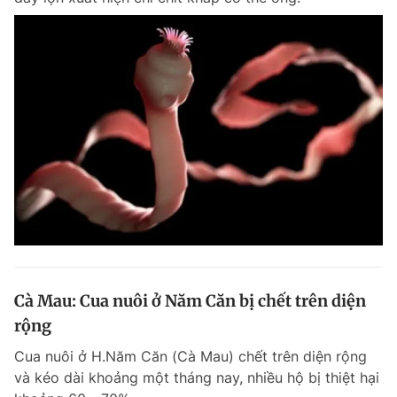
Cà Mau: Cua nuôi ở Năm Căn bị chết trên diện
rộng
Cua nuôi ở H.Năm Căn (Cà Mau) chết trên diện rộng
và kéo dài khoảng một tháng nay, nhiều hộ bị thiệt hại