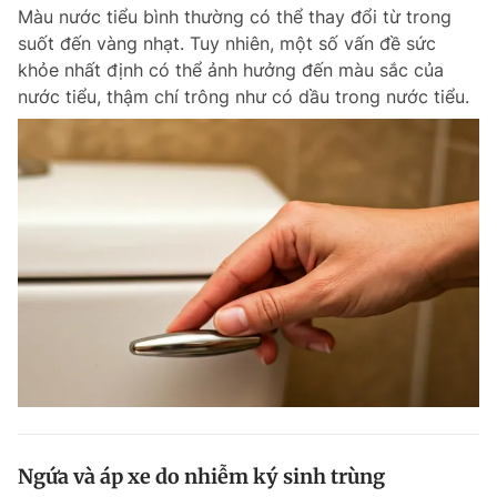
Màu nước tiểu bình thường có thể thay đổi từ trong
suốt đến vàng nhạt. Tuy nhiên, một số vấn đề sức
khỏe nhất định có thể ảnh hưởng đến màu sắc của
Đọc Thanh Niên trên điện thoại
nước tiểu, thậm chí trông như có dầu trong nước tiểu.
Theo dõi báo trên
Hotline
Liên hệ quảng cáo
0906 645 777
0908 780 404
Đặt báo
Quảng cáo
RSS
Tòa soạn
Chính sách bảo m
Tổng biên tập: Nguyễn Ngọc Toàn
Phó tổng biên tập thường trực: Hải Thành
Phó tổng biên tập: Lâm Hiếu Dũng
Phó tổng biên tập: Trần Việt Hưng
Ngứa và áp xe do nhiễm ký sinh trùng
Tổng thư ký tòa soạn: Đức Trung