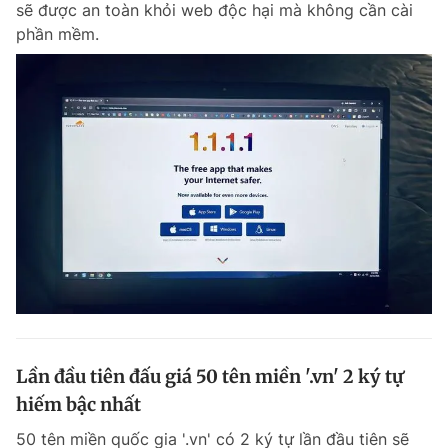
sẽ được an toàn khỏi web độc hại mà không cần cài
Chuyên mục khác
phần mềm.
Tin đã xem
Chào ngày mới
Tin 24h
Đăng xuất
Tin thị trường
Tin 360
Video
Magazine
Sản phẩm khác
Tiện ích
Bạn cần biết
Thông tin tòa soạn
Liên hệ quảng cáo
Lần đầu tiên đấu giá 50 tên miền '.vn' 2 ký tự
hiếm bậc nhất
50 tên miền quốc gia '.vn' có 2 ký tự lần đầu tiên sẽ