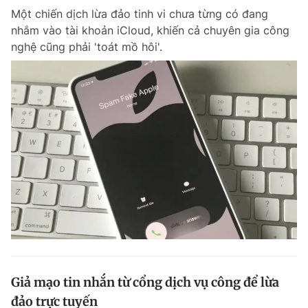
Một chiến dịch lừa đảo tinh vi chưa từng có đang
Giấy phép xuất bản số 110/GP - BTTTT cấp ngày 24.3.2020
© 2003-2026 Bản quyền thuộc về Báo Thanh Niên. Cấm sao chép
nhắm vào tài khoản iCloud, khiến cả chuyên gia công
dưới mọi hình thức nếu không có sự chấp thuận bằng văn bản.
nghệ cũng phải 'toát mồ hôi'.
Phát triển bởi ePi Technologies, JSC.
Giả mạo tin nhắn từ cổng dịch vụ công để lừa
đảo trực tuyến