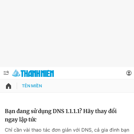
TÊN MIỀN
QUẢNG CÁO
ĐẶT BÁO
Thông tin tài khoản
Bạn đang sử dụng DNS 1.1.1.1? Hãy thay đổi
ngay lập tức
Đổi mật khẩu
Chuyên mục
Chỉ cần vài thao tác đơn giản với DNS, cả gia đình bạn
Tin đã lưu