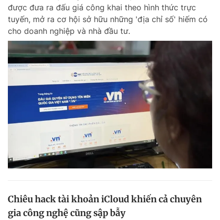
được đưa ra đấu giá công khai theo hình thức trực
tuyến, mở ra cơ hội sở hữu những 'địa chỉ số' hiếm có
cho doanh nghiệp và nhà đầu tư.
Đọc Thanh Niên trên điện thoại
Theo dõi báo trên
Hotline
Liên hệ quảng cáo
0906 645 777
0908 780 404
Đặt báo
Quảng cáo
RSS
Tòa soạn
Chính sách bảo m
Tổng biên tập: Nguyễn Ngọc Toàn
Phó tổng biên tập thường trực: Hải Thành
Phó tổng biên tập: Lâm Hiếu Dũng
Chiêu hack tài khoản iCloud khiến cả chuyên
Phó tổng biên tập: Trần Việt Hưng
gia công nghệ cũng sập bẫy
Tổng thư ký tòa soạn: Đức Trung