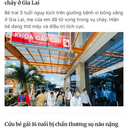
cháy ở Gia Lai
Giấy phép xuất bản số 110/GP - BTTTT cấp ngày 24.3.2020
© 2003-2026 Bản quyền thuộc về Báo Thanh Niên. Cấm sao chép
Bé trai 5 tuổi nguy kịch trên giường bệnh vì bỏng xăng
dưới mọi hình thức nếu không có sự chấp thuận bằng văn bản.
ở Gia Lai, mẹ của em đã tử vong trong vụ cháy. Hiện
Phát triển bởi ePi Technologies, JSC.
bé đang thở máy và điều trị tích cực.
Cứu bé gái 14 tuổi bị chấn thương sọ não nặng