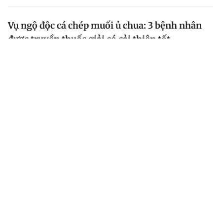
Vụ ngộ độc cá chép muối ủ chua: 3 bệnh nhân
được truyền thuốc giải có cải thiện tốt
Thông tin từ Bệnh viện Chợ Rẫy cho biết, hiện sức
khỏe 3 bệnh nhân nặng trong vụ ngộ độc cá chép
muối ủ chua sau khi truyền thuốc giải độc có cải thiện
bước đầu khá tốt.