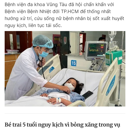
Bệnh viện đa khoa Vũng Tàu đã hội chẩn khẩn với
Bệnh viện Bệnh Nhiệt đới TP.HCM để thống nhất
hướng xử trí, cứu sống nữ bệnh nhân bị sốt xuất huyết
Đọc Thanh Niên trên điện thoại
nguy kịch, liên tục tái sốc.
Theo dõi báo trên
Hotline
Liên hệ quảng cáo
0906 645 777
0908 780 404
Đặt báo
Quảng cáo
RSS
Tòa soạn
Chính sách bảo m
Tổng biên tập: Nguyễn Ngọc Toàn
Phó tổng biên tập thường trực: Hải Thành
Phó tổng biên tập: Lâm Hiếu Dũng
Phó tổng biên tập: Trần Việt Hưng
Bé trai 5 tuổi nguy kịch vì bỏng xăng trong vụ
Tổng thư ký tòa soạn: Đức Trung