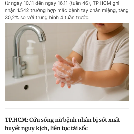
từ ngày 10.11 đến ngày 16.11 (tuần 46), TP.HCM ghi
Chuyên mục khác
nhận 1.542 trường hợp mắc bệnh tay chân miệng, tăng
Tin đã xem
30,2% so với trung bình 4 tuần trước.
Chào ngày mới
Tin 24h
Đăng xuất
Tin thị trường
Tin 360
Video
Magazine
Sản phẩm khác
Tiện ích
Bạn cần biết
Thông tin tòa soạn
Liên hệ quảng cáo
TP.HCM: Cứu sống nữ bệnh nhân bị sốt xuất
huyết nguy kịch, liên tục tái sốc