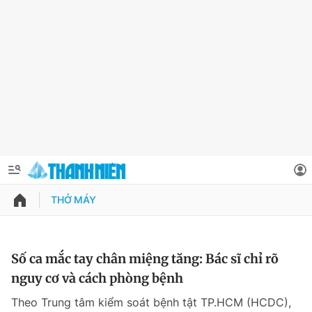
THỞ MÁY
QUẢNG CÁO
ĐẶT BÁO
Thông tin tài khoản
Số ca mắc tay chân miệng tăng: Bác sĩ chỉ rõ
nguy cơ và cách phòng bệnh
Đổi mật khẩu
Chuyên mục
Theo Trung tâm kiểm soát bệnh tật TP.HCM (HCDC),
Tin đã lưu