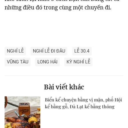
những điều đó trong cùng một chuyến đi.
NGHỈ LỄ
NGHỈ LỄ ĐI ĐÂU
LỄ 30.4
VŨNG TÀU
LONG HẢI
KỲ NGHỈ LỄ
Bài viết khác
Biển kể chuyện bằng vị mặn, phố Hội
kể bằng gỗ, Đà Lạt kể bằng thông