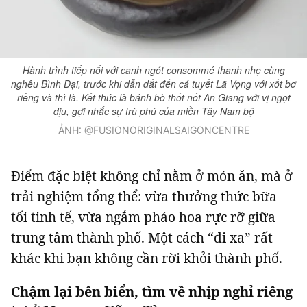
Hành trình tiếp nối với canh ngót consommé thanh nhẹ cùng
nghêu Bình Đại, trước khi dẫn dắt đến cá tuyết Lã Vọng với xốt bơ
riềng và thì là. Kết thúc là bánh bò thốt nốt An Giang với vị ngọt
dịu, gợi nhắc sự trù phú của miền Tây Nam bộ
ẢNH: @FUSIONORIGINALSAIGONCENTRE
Điểm đặc biệt không chỉ nằm ở món ăn, mà ở
trải nghiệm tổng thể: vừa thưởng thức bữa
tối tinh tế, vừa ngắm pháo hoa rực rỡ giữa
trung tâm thành phố. Một cách “đi xa” rất
khác khi bạn không cần rời khỏi thành phố.
Chậm lại bên biển, tìm về nhịp nghỉ riêng