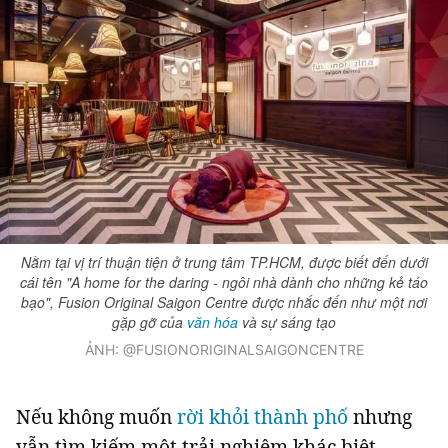
Đọc Thanh Niên trên điện thoại
Theo dõi báo trên
Nằm tại vị trí thuận tiện ở trung tâm TP.HCM, được biết đến dưới
cái tên "A home for the daring - ngôi nhà dành cho những kẻ táo
Hotline
Liên hệ quảng cáo
bạo", Fusion Original Saigon Centre được nhắc đến như một nơi
0906 645 777
0908 780 404
gặp gỡ của
văn hóa
và sự sáng tạo
ẢNH: @FUSIONORIGINALSAIGONCENTRE
Đặt báo
Quảng cáo
RSS
Tòa soạn
Chính sách bảo m
Tổng biên tập: Nguyễn Ngọc Toàn
Nếu không muốn
rời khỏi thành phố
nhưng
Phó tổng biên tập: Hải Thành
Ủy viên Ban biên tập - Tổng Thư ký tòa soạn: Trần Việt Hưng
vẫn tìm kiếm một trải nghiệm khác biệt,