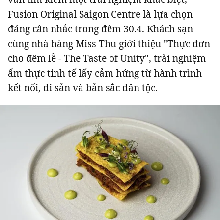
Fusion Original Saigon Centre là lựa chọn
Giấy phép xuất bản số 110/GP - BTTTT cấp ngày 24.3.2020
© 2003-2026 Bản quyền thuộc về Báo Thanh Niên. Cấm sao chép
đáng cân nhắc trong đêm 30.4. Khách sạn
dưới mọi hình thức nếu không có sự chấp thuận bằng văn bản.
Phát triển bởi ePi Technologies, JSC.
cùng nhà hàng Miss Thu giới thiệu "Thực đơn
cho đêm lễ - The Taste of Unity", trải nghiệm
ẩm thực tinh tế lấy cảm hứng từ hành trình
kết nối, di sản và bản sắc dân tộc.