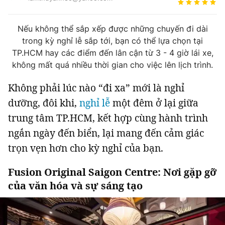
Tin đã xem
Chào ngày mới
Tin 24h
Nếu không thể sắp xếp được những chuyến đi dài
Đăng xuất
trong kỳ nghỉ lễ sắp tới, bạn có thể lựa chọn tại
Tin thị trường
Tin 360
TP.HCM hay các điểm đến lân cận từ 3 - 4 giờ lái xe,
không mất quá nhiều thời gian cho việc lên lịch trình.
Video
Podcasts
Không phải lúc nào “đi xa” mới là nghỉ
dưỡng, đôi khi,
nghỉ lễ
một đêm ở lại giữa
Magazine
trung tâm TP.HCM, kết hợp cùng hành trình
ngắn ngày đến biển, lại mang đến cảm giác
trọn vẹn hơn cho kỳ nghỉ của bạn.
Sản phẩm khác
Tiện ích
Bạn cần biết
Fusion Original Saigon Centre: Nơi gặp gỡ
của văn hóa và sự sáng tạo
Thông tin tòa soạn
Liên hệ quảng cáo