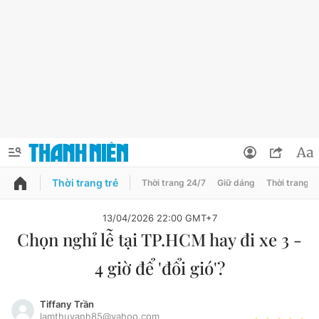
Thời trang trẻ
Thời trang 24/7
Giữ dáng
Thời trang n
PODCAST
QUẢNG CÁO
ĐẶT BÁO
13/04/2026 22:00 GMT+7
Chọn nghỉ lễ tại TP.HCM hay đi xe 3 -
Thông tin tài khoản
4 giờ để 'đổi gió'?
Đổi mật khẩu
Chuyên mục
Tin đã lưu
Tiffany Trần
Đánh giá tác giả
lamthuyanh85@yahoo.com
Chuyên mục khác