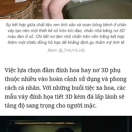
Sự kết hợp giữa chất liệu ren tinh xảo và voan bồng bềnh ở chân
váy tạo nên một thiết kế cổ tròn kín đáo, nhấn nhá bằng nơ 3D
màu đen ở cổ. Chi tiết nơ đen nhỏ nhắn trên nền trắng kết hợp
thêm một chiếc đồng hồ bạc để khẳng định gu thẩm mỹ tinh tế
ẢNH: @_THUYS.HG
Việc lựa chọn đầm đính hoa hay nơ 3D phụ
thuộc nhiều vào hoàn cảnh sử dụng và phong
cách cá nhân. Với những buổi tiệc xa hoa, các
mẫu váy đính họa tiết 3D kèm đá lấp lánh sẽ
tăng độ sang trọng cho người mặc.