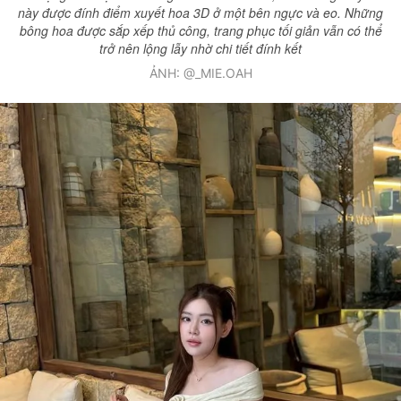
này được đính điểm xuyết hoa 3D ở một bên ngực và eo. Những
bông hoa được sắp xếp thủ công, trang phục tối giản vẫn có thể
trở nên lộng lẫy nhờ chi tiết đính kết
ẢNH: @_MIE.OAH