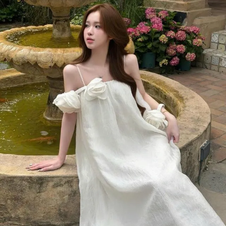
Đọc Thanh Niên trên điện thoại
Theo dõi báo trên
Hotline
Liên hệ quảng cáo
0906 645 777
0908 780 404
Đặt báo
Quảng cáo
RSS
Tòa soạn
Chính sách bảo m
Tổng biên tập: Nguyễn Ngọc Toàn
Phó tổng biên tập: Hải Thành
Ủy viên Ban biên tập - Tổng Thư ký tòa soạn: Trần Việt Hưng