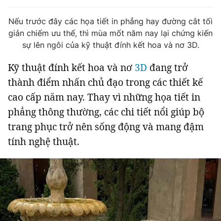
Tin đã xem
Chào ngày mới
Tin 24h
Nếu trước đây các họa tiết in phẳng hay đường cắt tối
giản chiếm ưu thế, thì mùa mốt năm nay lại chứng kiến
Đăng xuất
sự lên ngôi của kỹ thuật đính kết hoa và nơ 3D.
Tin thị trường
Tin 360
Kỹ thuật đính kết hoa và nơ
3D
đang trở
Video
Podcasts
thành điểm nhấn chủ đạo trong các thiết kế
cao cấp năm nay. Thay vì những họa tiết in
Magazine
phẳng thông thường, các chi tiết nổi giúp bộ
trang phục trở nên sống động và mang đậm
tính nghệ thuật.
Sản phẩm khác
Tiện ích
Bạn cần biết
Thông tin tòa soạn
Liên hệ quảng cáo