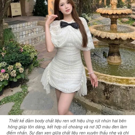
Thiết kế đầm body chất liệu ren với hiệu ứng rút nhún hai bên
hông giúp tôn dáng, kết hợp cổ choàng và nơ 3D màu đen làm
điểm nhấn. Sự đan xen giữa chất liệu ren xuyên thấu nhẹ và chi