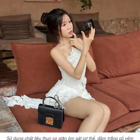
Sử dụng chất liệu thun co giãn ôm sát cơ thể, đầm trắng cổ yếm