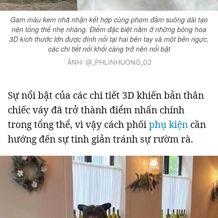
Giấy phép xuất bản số 110/GP - BTTTT cấp ngày 24.3.2020
Gam màu kem nhã nhặn kết hợp cùng phom đầm suông dài tạo
© 2003-2026 Bản quyền thuộc về Báo Thanh Niên. Cấm sao chép
nên tổng thể nhẹ nhàng. Điểm đặc biệt nằm ở những bông hoa
dưới mọi hình thức nếu không có sự chấp thuận bằng văn bản.
3D kích thước lớn được đính nổi tại hai bên tay và một bên ngực,
Phát triển bởi ePi Technologies, JSC.
các chi tiết nổi khối càng trở nên nổi bật
ẢNH: @_PHLINHUONG_02
Sự nổi bật của các chi tiết 3D khiến bản thân
chiếc váy đã trở thành điểm nhấn chính
trong tổng thể, vì vậy cách phối
phụ kiện
cần
hướng đến sự tinh giản tránh sự rườm rà.