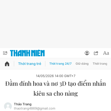
Thời trang trẻ
Thời trang 24/7
Giữ dáng
Thời trang n
PODCAST
QUẢNG CÁO
ĐẶT BÁO
14/05/2026 14:00 GMT+7
Đầm đính hoa và nơ 3D tạo điểm nhấn
Thông tin tài khoản
kiêu sa cho nàng
Đổi mật khẩu
Chuyên mục
Tin đã lưu
Thảo Trang
thaotrang4869@gmail.com
Chuyên mục khác