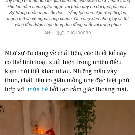
Váy dáng bí màu đen tối giản làm nền cho chiếc nơ 3D màu trắng
khổ lớn nằm chính giữa ngực với phần dây nơ dài quá gấu váy.
Sự tương phản màu sắc đen - trắng tạo nên hiệu ứng thị giác
mạnh mẽ và vẻ ngoài sang chảnh. Các phụ kiện như giày và túi
xách đều được chọn tông đen đồng nhất với trang phục
ẢNH: @_CJCJCJ09099
Nhờ sự đa dạng về chất liệu, các thiết kế này
có thể linh hoạt xuất hiện trong nhiều điều
kiện thời tiết khác nhau. Những mẫu váy
thun, chất liệu co giãn mỏng nhẹ đặc biệt phù
hợp với
mùa hè
bởi tạo cảm giác thoáng mát.