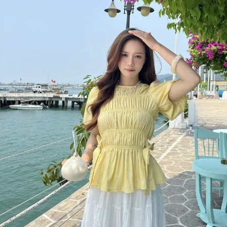
Đọc Thanh Niên trên điện thoại
Theo dõi báo trên
Hotline
Liên hệ quảng cáo
0906 645 777
0908 780 404
Đặt báo
Quảng cáo
RSS
Tòa soạn
Chính sách bảo m
Tổng biên tập: Nguyễn Ngọc Toàn
Phó tổng biên tập: Hải Thành
Ủy viên Ban biên tập - Tổng Thư ký tòa soạn: Trần Việt Hưng