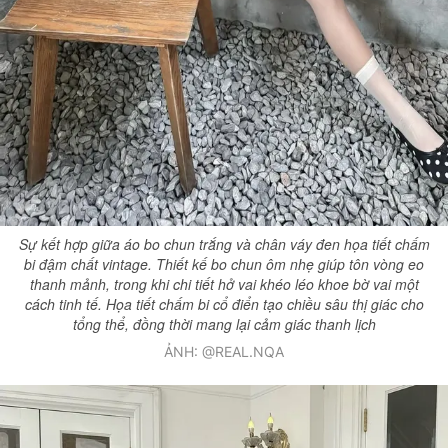
Sự kết hợp giữa áo bo chun trắng và chân váy đen họa tiết chấm
bi đậm chất vintage. Thiết kế bo chun ôm nhẹ giúp tôn vòng eo
thanh mảnh, trong khi chi tiết hở vai khéo léo khoe bờ vai một
cách tinh tế. Họa tiết chấm bi cổ điển tạo chiều sâu thị giác cho
tổng thể, đồng thời mang lại cảm giác thanh lịch
ẢNH: @REAL.NQA