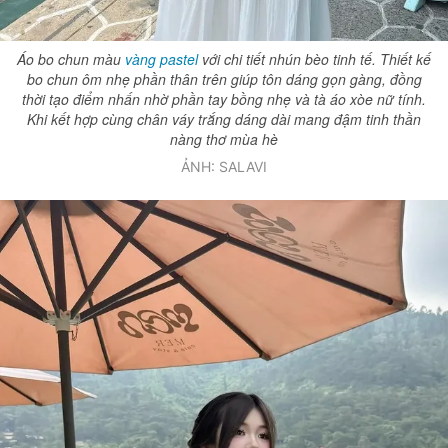
Giấy phép xuất bản số 110/GP - BTTTT cấp ngày 24.3.2020
© 2003-2026 Bản quyền thuộc về Báo Thanh Niên. Cấm sao chép
Áo bo chun màu
vàng pastel
với chi tiết nhún bèo tinh tế. Thiết kế
dưới mọi hình thức nếu không có sự chấp thuận bằng văn bản.
bo chun ôm nhẹ phần thân trên giúp tôn dáng gọn gàng, đồng
Phát triển bởi ePi Technologies, JSC.
thời tạo điểm nhấn nhờ phần tay bồng nhẹ và tà áo xòe nữ tính.
Khi kết hợp cùng chân váy trắng dáng dài mang đậm tinh thần
nàng thơ mùa hè
ẢNH: SALAVI