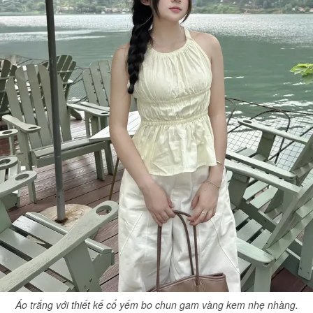
Áo trắng với thiết kế cổ yếm bo chun gam vàng kem nhẹ nhàng.