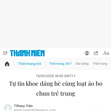
Thời trang trẻ
Thời trang 24/7
Giữ dáng
Thời trang n
PODCAST
QUẢNG CÁO
ĐẶT BÁO
13/05/2026 16:00 GMT+7
Tự tin khoe dáng hè cùng loạt áo bo
Thông tin tài khoản
chun trẻ trung
Đổi mật khẩu
Chuyên mục
Tin đã lưu
Tiffany Trần
Đánh giá tác giả
lamthuyanh85@yahoo.com
Chuyên mục khác