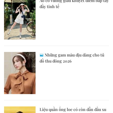
Áo cổ vuông giấu khuyết điểm bắp tay
đầy tinh tế
Những gam màu dịu dàng cho tủ
đồ thu đông 2026
Liệu quần ống loe có còn dẫn đầu xu