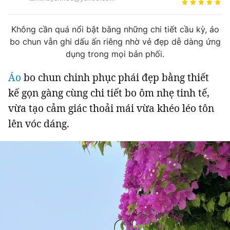
Tin đã xem
Chào ngày mới
Tin 24h
Không cần quá nổi bật bằng những chi tiết cầu kỳ, áo
Đăng xuất
bo chun vẫn ghi dấu ấn riêng nhờ vẻ đẹp dễ dàng ứng
Tin thị trường
Tin 360
dụng trong mọi bản phối.
Áo
bo chun chinh phục phái đẹp bằng thiết
Video
Podcasts
kế gọn gàng cùng chi tiết bo ôm nhẹ tinh tế,
vừa tạo cảm giác thoải mái vừa khéo léo tôn
Magazine
lên vóc dáng.
Sản phẩm khác
Tiện ích
Bạn cần biết
Thông tin tòa soạn
Liên hệ quảng cáo