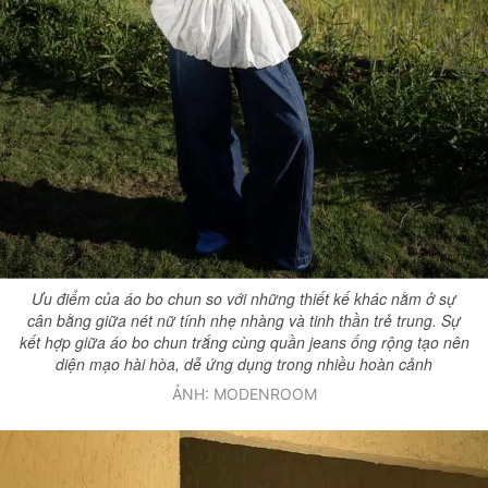
Ưu điểm của áo bo chun so với những thiết kế khác nằm ở sự
cân bằng giữa nét nữ tính nhẹ nhàng và tinh thần trẻ trung. Sự
kết hợp giữa áo bo chun trắng cùng quần jeans ống rộng tạo nên
diện mạo hài hòa, dễ ứng dụng trong nhiều hoàn cảnh
ẢNH: MODENROOM