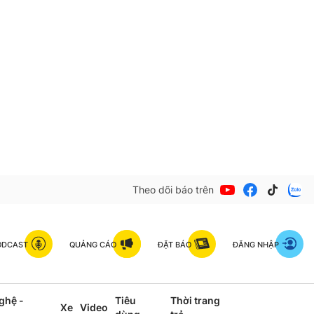
Theo dõi báo trên
ODCAST
QUẢNG CÁO
ĐẶT BÁO
ĐĂNG NHẬP
ghệ -
Tiêu
Thời trang
Xe
Video