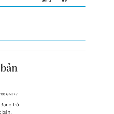
dùng
trẻ
 bản
2:00 GMT+7
 đang trở
c bản.