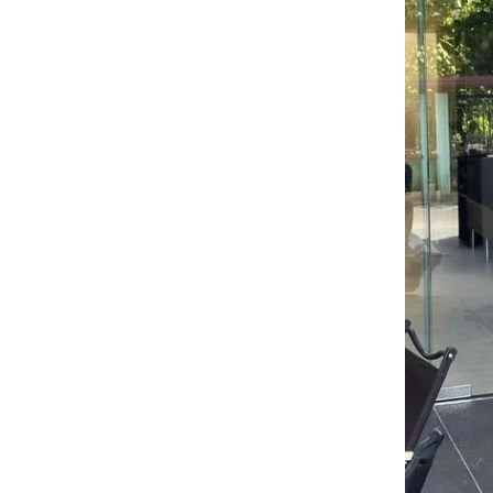
Ninh Bình
Phú Thọ
Quảng Ngãi
Quảng Ninh
Quảng Trị
Sơn La
Thanh Hóa
Thái Nguyên
Thừa Thiên Huế