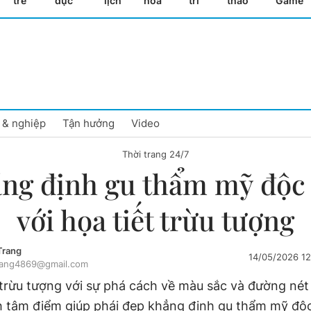
trẻ
dục
lịch
hóa
trí
thao
Game
 & nghiệp
Tận hưởng
Video
Thời trang 24/7
ng định gu thẩm mỹ độc
với họa tiết trừu tượng
Trang
14/05/2026 1
rang4869@gmail.com
 trừu tượng với sự phá cách về màu sắc và đường nét
 tâm điểm giúp phái đẹp khẳng định gu thẩm mỹ độ