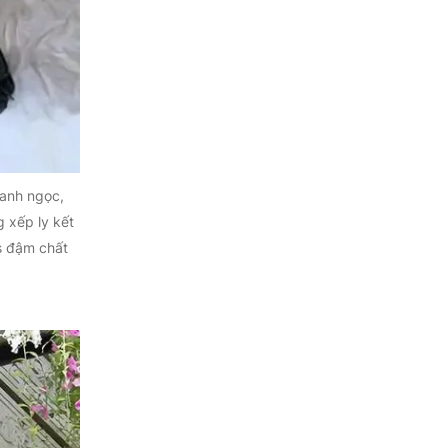
xanh ngọc,
 xếp ly kết
s đậm chất