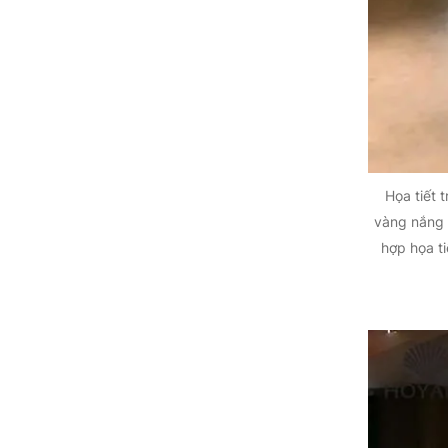
Họa tiết 
vàng nắng 
hợp họa t