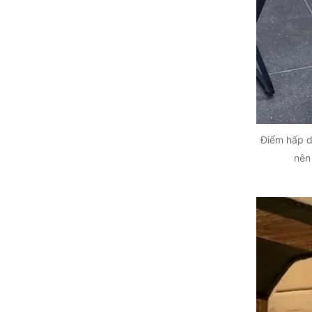
Tuyên Quang
Tây Ninh
Vĩnh Long
Điểm hấp d
nên