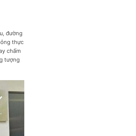
u, đường
hỏng thực
hay chấm
ng tượng