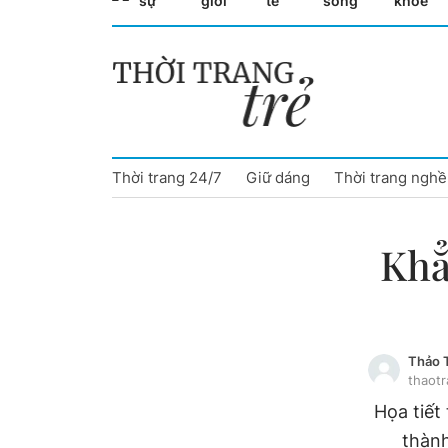
sự
giới
tế
sống
khỏe
Cà Mau
Cần Thơ
Điện Biên
Thời trang 24/7
Giữ dáng
Thời trang nghề
Đà Nẵng
Đắk Lắk
Khẳ
Đồng Nai
Đồng Tháp
Thảo 
Gia Lai
thaot
Họa tiết
Hà Nội
thành