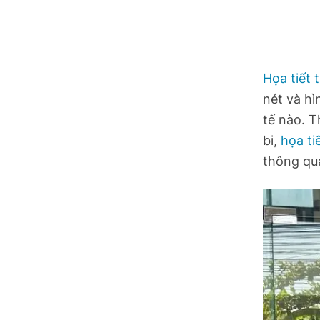
Hồ Chí Minh
Hà Tĩnh
Hưng Yên
Họa tiết 
nét và h
Hải Phòng
tế nào. 
bi,
họa ti
Khánh Hòa
thông qu
Lai Châu
Lào Cai
Lâm Đồng
Lạng Sơn
Nghệ An