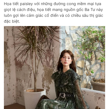
Họa tiết paisley với những đường cong mềm mại tựa
giọt lệ cách điệu, họa tiết mang nguồn gốc Ba Tư này
luôn gợi lên cảm giác cổ điển và có chiều sâu thị giác
Đọc Thanh Niên trên điện thoại
đặc biệt.
Theo dõi báo trên
Hotline
Liên hệ quảng cáo
0906 645 777
0908 780 404
Đặt báo
Quảng cáo
RSS
Tòa soạn
Chính sách bảo m
Tổng biên tập: Nguyễn Ngọc Toàn
Phó tổng biên tập thường trực: Hải Thành
Phó tổng biên tập: Lâm Hiếu Dũng
Phó tổng biên tập: Trần Việt Hưng
Tổng thư ký tòa soạn: Đức Trung