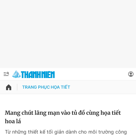
TRANG PHỤC HỌA TIẾT
QUẢNG CÁO
ĐẶT BÁO
Thông tin tài khoản
Mang chút lãng mạn vào tủ đồ cùng họa tiết
hoa lá
Đổi mật khẩu
Chuyên mục
Từ những thiết kế tối giản dành cho môi trường công
Tin đã lưu