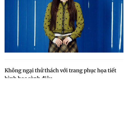
Không ngại thử thách với trang phục họa tiết
hình học sành điệu
Mỗi khi nhắc đến họa tiết hình học, nhiều tín đồ thời
trang thường cảm thấy e ngại vì cho rằng chúng dễ
gây rối mắt và kén người mặc. Tuy nhiên, nếu biết
cách chinh phục, đây lại là ‘chìa khóa vàng’ giúp...