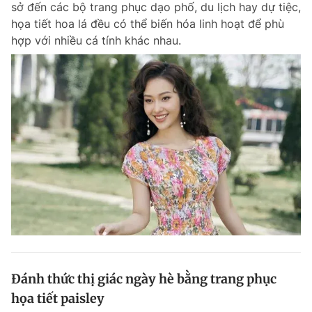
sở đến các bộ trang phục dạo phố, du lịch hay dự tiệc,
Chuyên mục khác
họa tiết hoa lá đều có thể biến hóa linh hoạt để phù
Tin đã xem
hợp với nhiều cá tính khác nhau.
Chào ngày mới
Tin 24h
Đăng xuất
Tin thị trường
Tin 360
Video
Magazine
Sản phẩm khác
Tiện ích
Bạn cần biết
Thông tin tòa soạn
Liên hệ quảng cáo
Đánh thức thị giác ngày hè bằng trang phục
họa tiết paisley