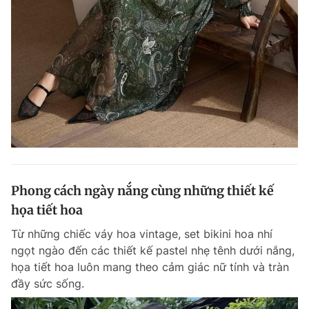
Giấy phép xuất bản số 110/GP - BTTTT cấp ngày 24.3.2020
© 2003-2026 Bản quyền thuộc về Báo Thanh Niên. Cấm sao chép
dưới mọi hình thức nếu không có sự chấp thuận bằng văn bản.
Phát triển bởi ePi Technologies, JSC.
Phong cách ngày nắng cùng những thiết kế
họa tiết hoa
Từ những chiếc váy hoa vintage, set bikini hoa nhí
ngọt ngào đến các thiết kế pastel nhẹ tênh dưới nắng,
họa tiết hoa luôn mang theo cảm giác nữ tính và tràn
đầy sức sống.