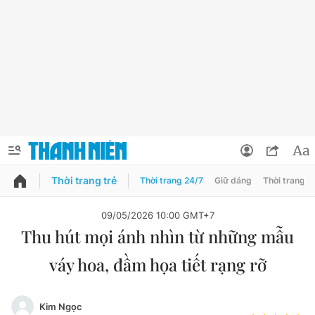
Thời trang trẻ
Thời trang 24/7
Giữ dáng
Thời trang n
PODCAST
QUẢNG CÁO
ĐẶT BÁO
09/05/2026 10:00 GMT+7
Thu hút mọi ánh nhìn từ những mẫu
Thông tin tài khoản
váy hoa, đầm họa tiết rạng rỡ
Đổi mật khẩu
Chuyên mục
Tin đã lưu
Đánh giá tác giả
Kim Ngọc
Chuyên mục khác