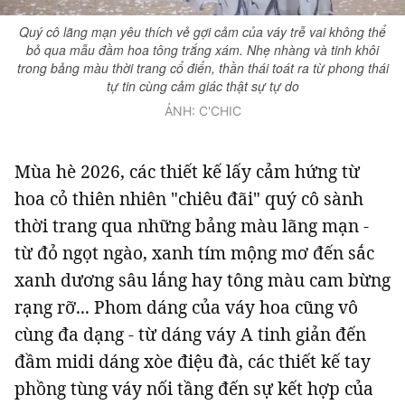
Quý cô lãng mạn yêu thích vẻ gợi cảm của váy trễ vai không thể
bỏ qua mẫu đầm hoa tông trắng xám. Nhẹ nhàng và tinh khôi
trong bảng màu thời trang cổ điển, thần thái toát ra từ phong thái
tự tin cùng cảm giác thật sự tự do
ẢNH: C'CHIC
Mùa hè 2026, các thiết kế lấy cảm hứng từ
hoa cỏ thiên nhiên "chiêu đãi" quý cô sành
thời trang qua những bảng màu lãng mạn -
từ đỏ ngọt ngào, xanh tím mộng mơ đến sắc
xanh dương sâu lắng hay tông màu cam bừng
rạng rỡ... Phom dáng của váy hoa cũng vô
cùng đa dạng - từ dáng váy A tinh giản đến
đầm midi dáng xòe điệu đà, các thiết kế tay
phồng tùng váy nối tầng đến sự kết hợp của