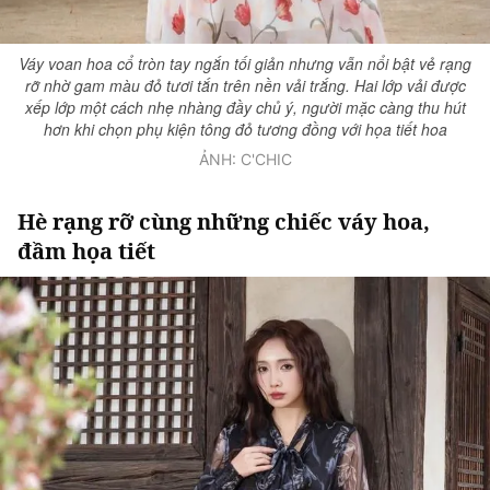
Giấy phép xuất bản số 110/GP - BTTTT cấp ngày 24.3.2020
© 2003-2026 Bản quyền thuộc về Báo Thanh Niên. Cấm sao chép
Váy voan hoa cổ tròn tay ngắn tối giản nhưng vẫn nổi bật vẻ rạng
dưới mọi hình thức nếu không có sự chấp thuận bằng văn bản.
rỡ nhờ gam màu đỏ tươi tắn trên nền vải trắng. Hai lớp vải được
Phát triển bởi ePi Technologies, JSC.
xếp lớp một cách nhẹ nhàng đầy chủ ý, người mặc càng thu hút
hơn khi chọn phụ kiện tông đỏ tương đồng với họa tiết hoa
ẢNH: C'CHIC
Hè rạng rỡ cùng những chiếc váy hoa,
đầm họa tiết