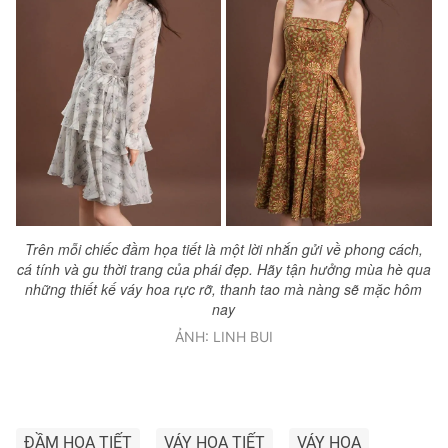
Trên mỗi chiếc đầm họa tiết là một lời nhắn gửi về phong cách,
cá tính và gu thời trang của phái đẹp. Hãy tận hưởng mùa hè qua
những thiết kế váy hoa rực rỡ, thanh tao mà nàng sẽ mặc hôm
nay
ẢNH: LINH BUI
ĐẦM HỌA TIẾT
VÁY HỌA TIẾT
VÁY HOA