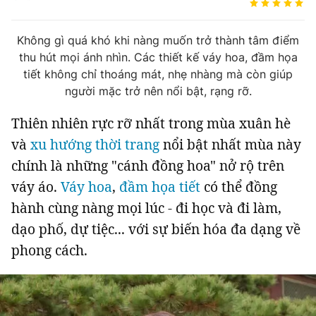
Tin đã xem
Chào ngày mới
Tin 24h
Không gì quá khó khi nàng muốn trở thành tâm điểm
Đăng xuất
thu hút mọi ánh nhìn. Các thiết kế váy hoa, đầm họa
Tin thị trường
Tin 360
tiết không chỉ thoáng mát, nhẹ nhàng mà còn giúp
người mặc trở nên nổi bật, rạng rỡ.
Video
Podcasts
Thiên nhiên rực rỡ nhất trong mùa xuân hè
và
xu hướng thời trang
nổi bật nhất mùa này
Magazine
chính là những "cánh đồng hoa" nở rộ trên
váy áo.
Váy hoa
,
đầm họa tiết
có thể đồng
hành cùng nàng mọi lúc - đi học và đi làm,
Sản phẩm khác
dạo phố, dự tiệc... với sự biến hóa đa dạng về
Tiện ích
Bạn cần biết
phong cách.
Thông tin tòa soạn
Liên hệ quảng cáo