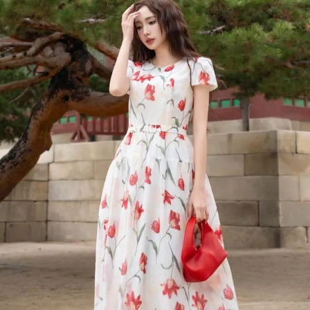
Đọc Thanh Niên trên điện thoại
Theo dõi báo trên
Hotline
Liên hệ quảng cáo
0906 645 777
0908 780 404
Đặt báo
Quảng cáo
RSS
Tòa soạn
Chính sách bảo m
Tổng biên tập: Nguyễn Ngọc Toàn
Phó tổng biên tập: Hải Thành
Ủy viên Ban biên tập - Tổng Thư ký tòa soạn: Trần Việt Hưng