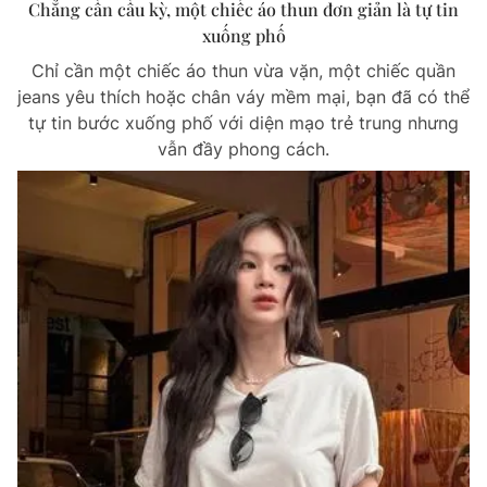
Chẳng cần cầu kỳ, một chiếc áo thun đơn giản là tự tin
xuống phố
Chỉ cần một chiếc áo thun vừa vặn, một chiếc quần
jeans yêu thích hoặc chân váy mềm mại, bạn đã có thể
tự tin bước xuống phố với diện mạo trẻ trung nhưng
vẫn đầy phong cách.