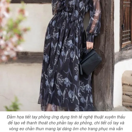
Đầm họa tiết tay phồng ứng dụng tinh tế nghệ thuật xuyên thấu
để tạo vẻ thanh thoát cho phần tay áo phồng, chi tiết cổ tay và
vòng eo chần thun mang lại dáng ôm cho trang phục mà vẫn