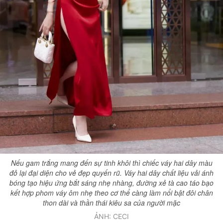
Nếu gam trắng mang đến sự tinh khôi thì chiếc váy hai dây màu
đỏ lại đại diện cho vẻ đẹp quyến rũ. Váy hai dây chất liệu vải ánh
bóng tạo hiệu ứng bắt sáng nhẹ nhàng, đường xẻ tà cao táo bạo
kết hợp phom váy ôm nhẹ theo cơ thể càng làm nổi bật đôi chân
thon dài và thần thái kiêu sa của người mặc
ẢNH: CECI