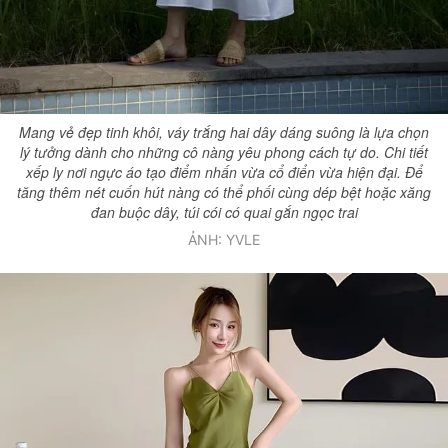
Mang vẻ đẹp tinh khôi, váy trắng hai dây dáng suông là lựa chọn
lý tưởng dành cho những cô nàng yêu phong cách tự do. Chi tiết
xếp ly nơi ngực áo tạo điểm nhấn vừa cổ điển vừa hiện đại. Để
tăng thêm nét cuốn hút nàng có thể phối cùng dép bệt hoặc xăng
đan buộc dây, túi cói có quai gắn ngọc trai
ẢNH: YVLE