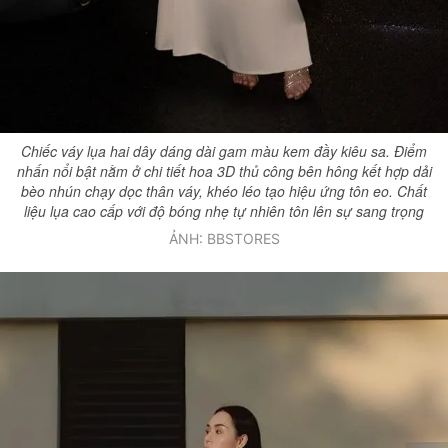
Chiếc váy lụa hai dây dáng dài gam màu kem đầy kiêu sa. Điểm
nhấn nổi bật nằm ở chi tiết hoa 3D thủ công bên hông kết hợp dải
bèo nhún chạy dọc thân váy, khéo léo tạo hiệu ứng tôn eo. Chất
liệu lụa cao cấp với độ bóng nhẹ tự nhiên tôn lên sự sang trọng
ẢNH: BBSTORES