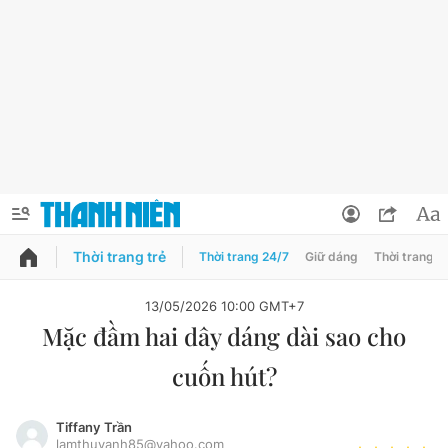
Thời trang trẻ
Thời trang 24/7
Giữ dáng
Thời trang n
PODCAST
QUẢNG CÁO
ĐẶT BÁO
13/05/2026 10:00 GMT+7
Mặc đầm hai dây dáng dài sao cho
Thông tin tài khoản
cuốn hút?
Đổi mật khẩu
Chuyên mục
Tin đã lưu
Tiffany Trần
Đánh giá tác giả
lamthuyanh85@yahoo.com
Chuyên mục khác