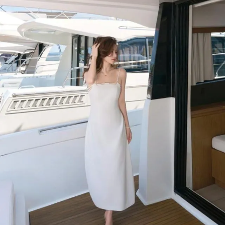
Đọc Thanh Niên trên điện thoại
Theo dõi báo trên
Hotline
Liên hệ quảng cáo
0906 645 777
0908 780 404
Đặt báo
Quảng cáo
RSS
Tòa soạn
Chính sách bảo m
Tổng biên tập: Nguyễn Ngọc Toàn
Phó tổng biên tập: Hải Thành
Ủy viên Ban biên tập - Tổng Thư ký tòa soạn: Trần Việt Hưng