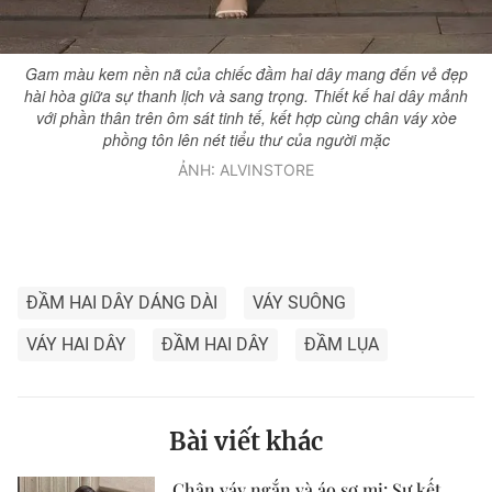
Gam màu kem nền nã của chiếc đầm hai dây mang đến vẻ đẹp
hài hòa giữa sự thanh lịch và sang trọng. Thiết kế hai dây mảnh
với phần thân trên ôm sát tinh tế, kết hợp cùng chân váy xòe
phồng tôn lên nét tiểu thư của người mặc
ẢNH: ALVINSTORE
ĐẦM HAI DÂY DÁNG DÀI
VÁY SUÔNG
VÁY HAI DÂY
ĐẦM HAI DÂY
ĐẦM LỤA
Bài viết khác
Chân váy ngắn và áo sơ mi: Sự kết