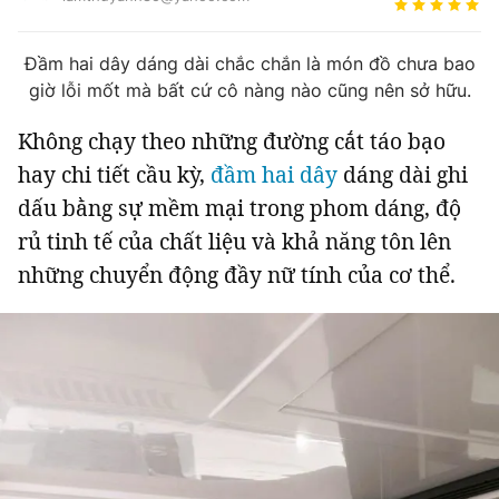
Tin đã xem
Chào ngày mới
Tin 24h
Đầm hai dây dáng dài chắc chắn là món đồ chưa bao
Đăng xuất
giờ lỗi mốt mà bất cứ cô nàng nào cũng nên sở hữu.
Tin thị trường
Tin 360
Không chạy theo những đường cắt táo bạo
hay chi tiết cầu kỳ,
đầm hai dây
dáng dài ghi
Video
Podcasts
dấu bằng sự mềm mại trong phom dáng, độ
rủ tinh tế của chất liệu và khả năng tôn lên
Magazine
những chuyển động đầy nữ tính của cơ thể.
Sản phẩm khác
Tiện ích
Bạn cần biết
Thông tin tòa soạn
Liên hệ quảng cáo