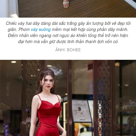
Giấy phép xuất bản số 110/GP - BTTTT cấp ngày 24.3.2020
© 2003-2026 Bản quyền thuộc về Báo Thanh Niên. Cấm sao chép
dưới mọi hình thức nếu không có sự chấp thuận bằng văn bản.
Chiếc váy hai dây dáng dài sắc trắng gây ấn tượng bởi vẻ đẹp tối
Phát triển bởi ePi Technologies, JSC.
giản. Phom
váy suông
mềm mại kết hợp cùng phần dây mảnh.
Điểm nhấn viền ngang nơi ngực áo khiến tổng thể trở nên hiện
đại hơn mà vẫn giữ được tinh thần thanh lịch vốn có
ẢNH: BOHEE