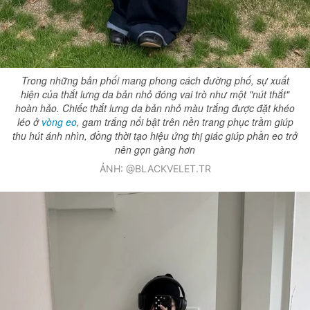
Giấy phép xuất bản số 110/GP - BTTTT cấp ngày 24.3.2020
© 2003-2026 Bản quyền thuộc về Báo Thanh Niên. Cấm sao chép
dưới mọi hình thức nếu không có sự chấp thuận bằng văn bản.
Phát triển bởi ePi Technologies, JSC.
Trong những bản phối mang phong cách đường phố, sự xuất
hiện của thắt lưng da bản nhỏ đóng vai trò như một "nút thắt"
hoàn hảo. Chiếc thắt lưng da bản nhỏ màu trắng được đặt khéo
léo ở
vòng eo
, gam trắng nổi bật trên nền trang phục trầm giúp
thu hút ánh nhìn, đồng thời tạo hiệu ứng thị giác giúp phần eo trở
nên gọn gàng hơn
ẢNH: @BLACKVELET.TR