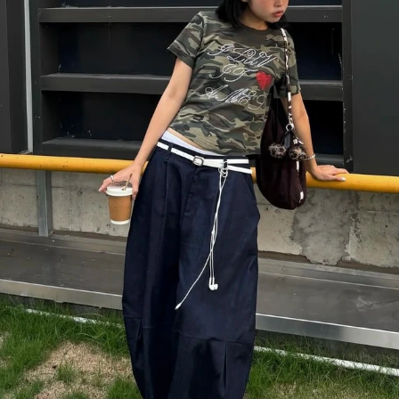
Đọc Thanh Niên trên điện thoại
Theo dõi báo trên
Hotline
Liên hệ quảng cáo
0906 645 777
0908 780 404
Đặt báo
Quảng cáo
RSS
Tòa soạn
Chính sách bảo m
Tổng biên tập: Nguyễn Ngọc Toàn
Phó tổng biên tập: Hải Thành
Ủy viên Ban biên tập - Tổng Thư ký tòa soạn: Trần Việt Hưng