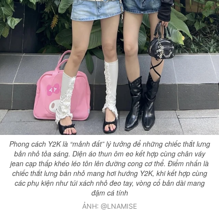
Phong cách Y2K là “mảnh đất” lý tưởng để những chiếc thắt lưng
bản nhỏ tỏa sáng. Diện áo thun ôm eo kết hợp cùng chân váy
jean cạp thấp khéo léo tôn lên đường cong cơ thể. Điểm nhấn là
chiếc thắt lưng bản nhỏ mang hơi hướng Y2K, khi kết hợp cùng
các phụ kiện như túi xách nhỏ đeo tay, vòng cổ bản dài mang
đậm cá tính
ẢNH: @LNAMISE