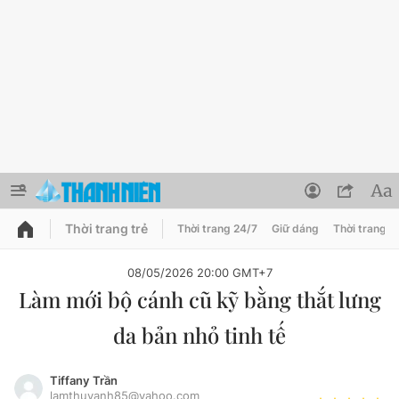
Thời trang trẻ
Thời trang 24/7
Giữ dáng
Thời trang n
PODCAST
QUẢNG CÁO
ĐẶT BÁO
08/05/2026 20:00 GMT+7
Làm mới bộ cánh cũ kỹ bằng thắt lưng
Thông tin tài khoản
da bản nhỏ tinh tế
Đổi mật khẩu
Chuyên mục
Tin đã lưu
Tiffany Trần
Đánh giá tác giả
lamthuyanh85@yahoo.com
Chuyên mục khác