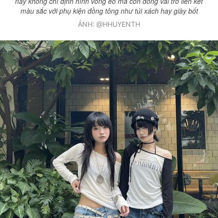
này không chỉ định hình vòng eo mà còn đóng vai trò liên kết
màu sắc với phụ kiện đồng tông như túi xách hay giày bốt
ẢNH: @HHUYENTH