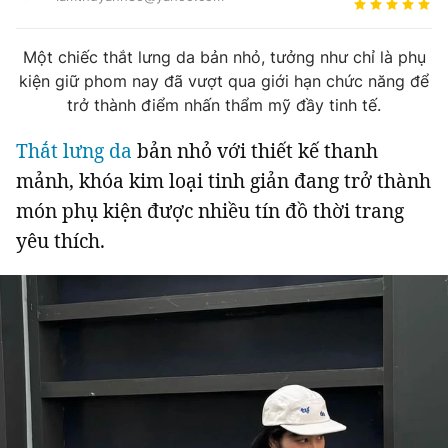
Tin đã xem
Chào ngày mới
Tin 24h
Một chiếc thắt lưng da bản nhỏ, tưởng như chỉ là phụ
Đăng xuất
kiện giữ phom nay đã vượt qua giới hạn chức năng để
Tin thị trường
Tin 360
trở thành điểm nhấn thẩm mỹ đầy tinh tế.
Thắt lưng da
bản nhỏ với thiết kế thanh
Video
Podcasts
mảnh, khóa kim loại tinh giản đang trở thành
món phụ kiện được nhiều tín đồ thời trang
Magazine
yêu thích.
Sản phẩm khác
Tiện ích
Bạn cần biết
Thông tin tòa soạn
Liên hệ quảng cáo