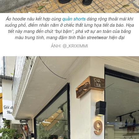
Áo hoodie nâu kết hợp cùng
quần shorts
dáng rộng thoải mái khi
xuống phố, điểm nhấn nằm ở chiếc thắt lưng họa tiết da báo. Họa
tiết này mang đến chút “bụi bặm”, phá vỡ sự an toàn của bảng
màu trung tính, mang đậm tinh thần streetwear hiện đại
ẢNH: @_KRIXIMMI