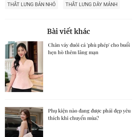
THẮT LƯNG BẢN NHỎ
THẮT LƯNG DÂY MẢNH
Bài viết khác
Chân váy đuôi cá 'phù phép' cho buổi
hẹn hò thêm lãng mạn
Phụ kiện nào đang được phái đẹp yêu
thích khi chuyển mùa?