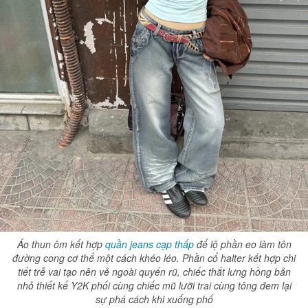
Áo thun ôm kết hợp
quần jeans cạp thấp
để lộ phần eo làm tôn
đường cong cơ thể một cách khéo léo. Phần cổ halter kết hợp chi
tiết trễ vai tạo nên vẻ ngoài quyến rũ, chiếc thắt lưng hồng bản
nhỏ thiết kế Y2K phối cùng chiếc mũ lưỡi trai cùng tông đem lại
sự phá cách khi xuống phố