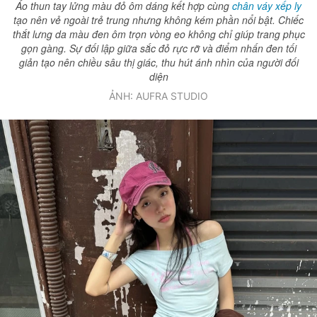
Áo thun tay lửng màu đỏ ôm dáng kết hợp cùng
chân váy xếp ly
tạo nên vẻ ngoài trẻ trung nhưng không kém phần nổi bật. Chiếc
thắt lưng da màu đen ôm trọn vòng eo không chỉ giúp trang phục
gọn gàng. Sự đối lập giữa sắc đỏ rực rỡ và điểm nhấn đen tối
giản tạo nên chiều sâu thị giác, thu hút ánh nhìn của người đối
diện
ẢNH: AUFRA STUDIO