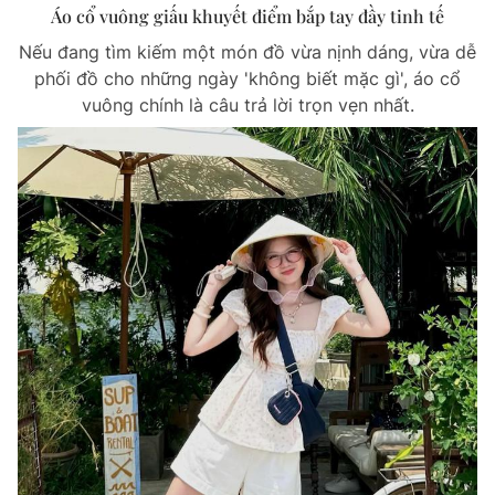
Áo cổ vuông giấu khuyết điểm bắp tay đầy tinh tế
Nếu đang tìm kiếm một món đồ vừa nịnh dáng, vừa dễ
phối đồ cho những ngày 'không biết mặc gì', áo cổ
vuông chính là câu trả lời trọn vẹn nhất.