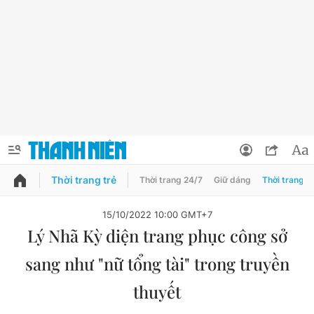
Thời trang trẻ
Thời trang 24/7
Giữ dáng
Thời trang n
PODCAST
QUẢNG CÁO
ĐẶT BÁO
15/10/2022 10:00 GMT+7
Lý Nhã Kỳ diện trang phục công sở
Thông tin tài khoản
sang như "nữ tổng tài" trong truyền
Đổi mật khẩu
Chuyên mục
thuyết
Tin đã lưu
Chuyên mục khác