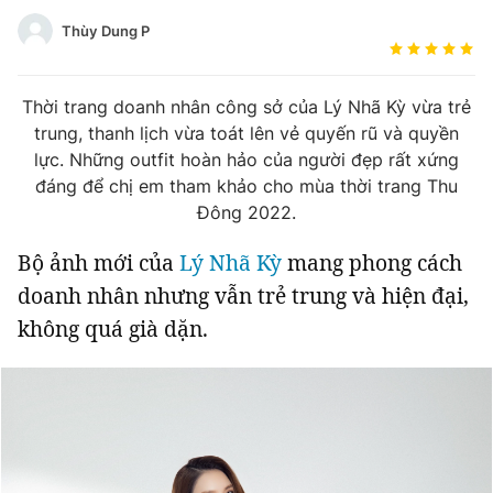
Tin đã xem
Đánh giá tác giả
Thùy Dung P
Chào ngày mới
Tin 24h
Đăng xuất
Thời trang doanh nhân công sở của Lý Nhã Kỳ vừa trẻ
Tin thị trường
Tin 360
trung, thanh lịch vừa toát lên vẻ quyến rũ và quyền
lực. Những outfit hoàn hảo của người đẹp rất xứng
Video
Podcasts
đáng để chị em tham khảo cho mùa thời trang Thu
Đông 2022.
Magazine
Bộ ảnh mới của
Lý Nhã Kỳ
mang phong cách
doanh nhân nhưng vẫn trẻ trung và hiện đại,
không quá già dặn.
Sản phẩm khác
Tiện ích
Bạn cần biết
Thông tin tòa soạn
Liên hệ quảng cáo