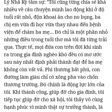
Lý Nhã Kỳ tâm sự: "Tôi cũng từng chia sẻ khá
nhiều về câu chuyện mình lao động khi ở độ
tuổi rất nhỏ, độn khoai ăn cho no bụng, ba
chị em vừa đi học vừa thay nhau đến bệnh
viện để chăm ba mẹ… Đó chỉ là một phần nhỏ
những điều trong tuổi thơ mà tôi đã từng trải
qua. Thực tế, mọi đứa con trên đời khi sinh
ra trong gia đình nghèo khó đều có mơ ước
sau này nhất định phải thành đạt để ba mẹ
không còn vất vả. Phi thương bất phú, con
đường làm giàu chỉ có xông pha vào chốn
thương trường. Đó chính là động lực lớn của
tôi. Khi thành công, giúp đỡ cho gia đình, tôi
tiếp tục giúp đỡ cho xã hội, tôi thấy vô cùng
hạnh phúc vì mình thật sự trưởng thành, là