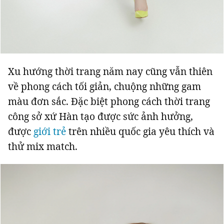
Giấy phép xuất bản số 110/GP - BTTTT cấp ngày 24.3.2020
© 2003-2026 Bản quyền thuộc về Báo Thanh Niên. Cấm sao chép
dưới mọi hình thức nếu không có sự chấp thuận bằng văn bản.
Phát triển bởi ePi Technologies, JSC.
Xu hướng thời trang năm nay cũng vẫn thiên
về phong cách tối giản, chuộng những gam
màu đơn sắc. Đặc biệt phong cách thời trang
công sở xứ Hàn tạo được sức ảnh hưởng,
được
giới trẻ
trên nhiều quốc gia yêu thích và
thử mix match.