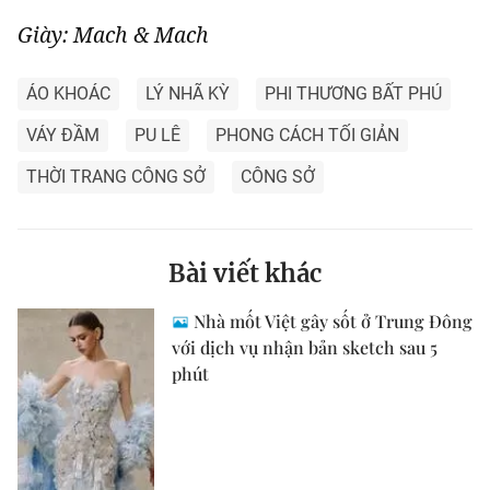
Giày: Mach & Mach
ÁO KHOÁC
LÝ NHÃ KỲ
PHI THƯƠNG BẤT PHÚ
VÁY ĐẦM
PU LÊ
PHONG CÁCH TỐI GIẢN
THỜI TRANG CÔNG SỞ
CÔNG SỞ
Bài viết khác
Nhà mốt Việt gây sốt ở Trung Đông
với dịch vụ nhận bản sketch sau 5
phút