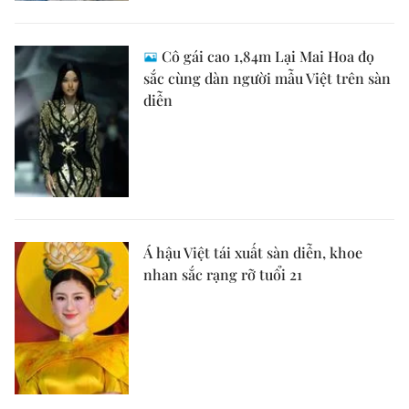
Cô gái cao 1,84m Lại Mai Hoa đọ
sắc cùng dàn người mẫu Việt trên sàn
diễn
Á hậu Việt tái xuất sàn diễn, khoe
nhan sắc rạng rỡ tuổi 21