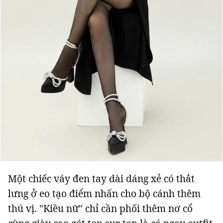
Một chiếc váy đen tay dài dáng xẻ có thắt
lưng ở eo tạo điểm nhấn cho bộ cánh thêm
thú vị. "Kiều nữ" chỉ cần phối thêm nơ cổ