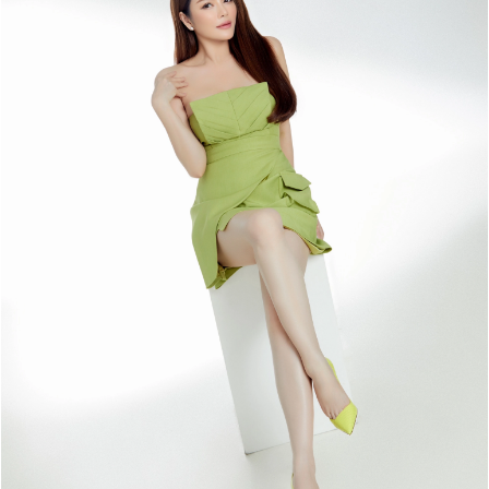
Đọc Thanh Niên trên điện thoại
Theo dõi báo trên
Hotline
Liên hệ quảng cáo
0906 645 777
0908 780 404
Đặt báo
Quảng cáo
RSS
Tòa soạn
Chính sách bảo m
Tổng biên tập: Nguyễn Ngọc Toàn
Phó tổng biên tập: Hải Thành
Ủy viên Ban biên tập - Tổng Thư ký tòa soạn: Trần Việt Hưng