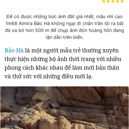
Tin đã xem
Chào ngày mới
Tin 24h
Để có được những bức ảnh đắt giá nhất, mẫu nhí cao
Đăng xuất
1m68 Almira Bảo Hà không ngại đi chân trần lội ra bãi
Tin thị trường
Tin 360
đá xa bờ hơn 500 m để chụp ảnh đón hoàng hôn đang
lặn dần trên biển.
Video
Podcasts
Bảo Hà
là một người mẫu trẻ thường xuyên
thực hiện những bộ ảnh thời trang với nhiều
Magazine
phong cách khác nhau để làm mới bản thân
và thử sức với những điều mới lạ.
Sản phẩm khác
Tiện ích
Bạn cần biết
Thông tin tòa soạn
Liên hệ quảng cáo