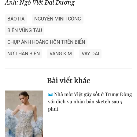
Ảnh: Ngô Viết Đại Dương
BẢO HÀ
NGUYỄN MINH CÔNG
BIỂN VŨNG TÀU
CHỤP ẢNH HOÀNG HÔN TRÊN BIỂN
NỮ THẦN BIỂN
VÀNG KIM
VÁY DÀI
Bài viết khác
Nhà mốt Việt gây sốt ở Trung Đông
với dịch vụ nhận bản sketch sau 5
phút