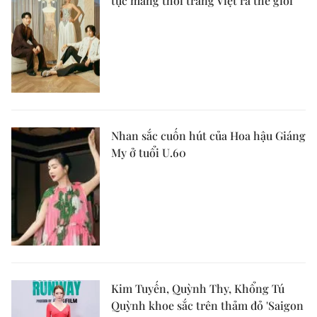
tục mang thời trang Việt ra thế giới
Nhan sắc cuốn hút của Hoa hậu Giáng
My ở tuổi U.60
Kim Tuyến, Quỳnh Thy, Khổng Tú
Quỳnh khoe sắc trên thảm đỏ 'Saigon