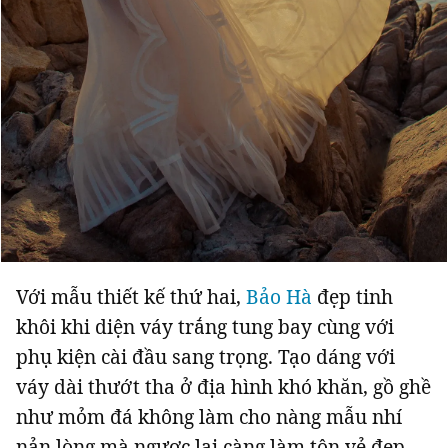
Với mẫu thiết kế thứ hai,
Bảo Hà
đẹp tinh
khôi khi diện váy trắng tung bay cùng với
phụ kiện cài đầu sang trọng. Tạo dáng với
váy dài thướt tha ở địa hình khó khăn, gồ ghề
như mỏm đá không làm cho nàng mẫu nhí
nản lòng mà ngược lại càng làm tôn vẻ đẹp