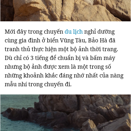
Giấy phép xuất bản số 110/GP - BTTTT cấp ngày 24.3.2020
© 2003-2026 Bản quyền thuộc về Báo Thanh Niên. Cấm sao chép
dưới mọi hình thức nếu không có sự chấp thuận bằng văn bản.
Phát triển bởi ePi Technologies, JSC.
Mới đây trong chuyến
du lịch
nghỉ dưỡng
cùng gia đình ở biển Vũng Tàu, Bảo Hà đã
tranh thủ thực hiện một bộ ảnh thời trang.
Dù chỉ có 3 tiếng để chuẩn bị và bấm máy
nhưng bộ ảnh được xem là một trong số
những khoảnh khắc đáng nhớ nhất của nàng
mẫu nhí trong chuyến đi.