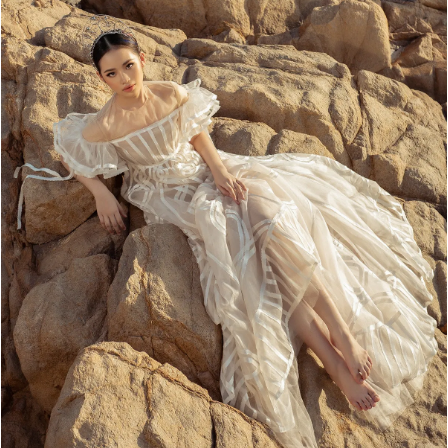
Đọc Thanh Niên trên điện thoại
Theo dõi báo trên
Hotline
Liên hệ quảng cáo
0906 645 777
0908 780 404
Đặt báo
Quảng cáo
RSS
Tòa soạn
Chính sách bảo m
Tổng biên tập: Nguyễn Ngọc Toàn
Phó tổng biên tập: Hải Thành
Ủy viên Ban biên tập - Tổng Thư ký tòa soạn: Trần Việt Hưng