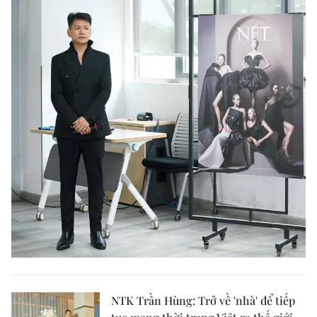
NTK Trần Hùng: Trở về 'nhà' để tiếp