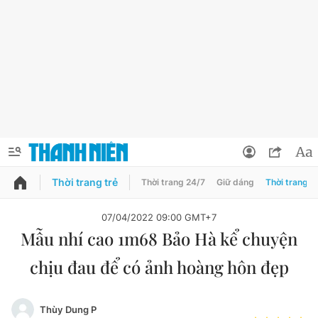
Thời trang trẻ
Thời trang 24/7
Giữ dáng
Thời trang n
PODCAST
QUẢNG CÁO
ĐẶT BÁO
07/04/2022 09:00 GMT+7
Mẫu nhí cao 1m68 Bảo Hà kể chuyện
Thông tin tài khoản
chịu đau để có ảnh hoàng hôn đẹp
Đổi mật khẩu
Chuyên mục
Tin đã lưu
Đánh giá tác giả
Thùy Dung P
Chuyên mục khác