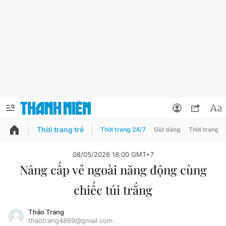
Thời trang trẻ
Thời trang 24/7
Giữ dáng
Thời trang n
PODCAST
QUẢNG CÁO
ĐẶT BÁO
08/05/2026 18:00 GMT+7
Nâng cấp vẻ ngoài năng động cùng
Thông tin tài khoản
chiếc túi trắng
Đổi mật khẩu
Chuyên mục
Tin đã lưu
Thảo Trang
thaotrang4869@gmail.com
Chuyên mục khác