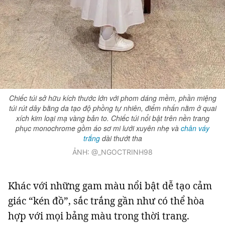
Giấy phép xuất bản số 110/GP - BTTTT cấp ngày 24.3.2020
© 2003-2026 Bản quyền thuộc về Báo Thanh Niên. Cấm sao chép
dưới mọi hình thức nếu không có sự chấp thuận bằng văn bản.
Phát triển bởi ePi Technologies, JSC.
Chiếc túi sở hữu kích thước lớn với phom dáng mềm, phần miệng
túi rút dây bằng da tạo độ phồng tự nhiên, điểm nhấn nằm ở quai
xích kim loại mạ vàng bản to. Chiếc túi nổi bật trên nền trang
phục monochrome gồm áo sơ mi lưới xuyên nhẹ và
chân váy
trắng
dài thướt tha
ẢNH: @_NGOCTRINH98
Khác với những gam màu nổi bật dễ tạo cảm
giác “kén đồ”, sắc trắng gần như có thể hòa
hợp với mọi bảng màu trong thời trang.