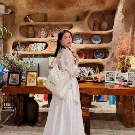
Đọc Thanh Niên trên điện thoại
Theo dõi báo trên
Hotline
Liên hệ quảng cáo
0906 645 777
0908 780 404
Đặt báo
Quảng cáo
RSS
Tòa soạn
Chính sách bảo m
Tổng biên tập: Nguyễn Ngọc Toàn
Phó tổng biên tập: Hải Thành
Ủy viên Ban biên tập - Tổng Thư ký tòa soạn: Trần Việt Hưng