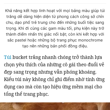
Tin đã xem
Chào ngày mới
Tin 24h
Khả năng kết hợp linh hoạt với mọi bảng màu giúp túi
trắng dễ dàng hiện diện từ phong cách công sở chỉn
Đăng xuất
chu, dạo phố trẻ trung cho đến những buổi tiệc sang
Tin thị trường
Tin 360
trọng. Khi đi cùng các gam màu tối, phụ kiện này trở
thành điểm nhấn thị giác nổi bật; còn khi kết hợp với
Video
Podcasts
sắc pastel hoặc những bộ trang phục monochrome
tạo nên những bản phối đồng điệu.
Magazine
Túi
bucket trắng nhanh chóng trở thành lựa
chọn yêu thích của những cô gái theo đuổi vẻ
đẹp sang trọng nhưng vẫn phóng khoáng.
Sản phẩm khác
Kiểu túi này không chỉ ghi điểm nhờ tính ứng
Tiện ích
Bạn cần biết
dụng cao mà còn tạo hiệu ứng mềm mại cho
tổng thể trang phục.
Thông tin tòa soạn
Liên hệ quảng cáo