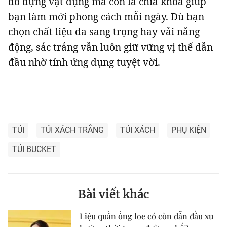
đồ đựng vật dụng mà còn là chìa khóa giúp
bạn làm mới phong cách mỗi ngày. Dù bạn
chọn chất liệu da sang trọng hay vải năng
động, sắc trắng vẫn luôn giữ vững vị thế dẫn
đầu nhờ tính ứng dụng tuyệt vời.
TÚI
TÚI XÁCH TRẮNG
TÚI XÁCH
PHỤ KIỆN
TÚI BUCKET
Bài viết khác
Liệu quần ống loe có còn dẫn đầu xu