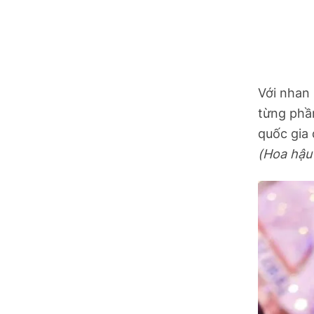
Hồ Chí Minh
Hà Tĩnh
Hưng Yên
Với nhan 
Hải Phòng
từng phầ
quốc gia 
Khánh Hòa
(Hoa hậu 
Lai Châu
Lào Cai
Lâm Đồng
Lạng Sơn
Nghệ An