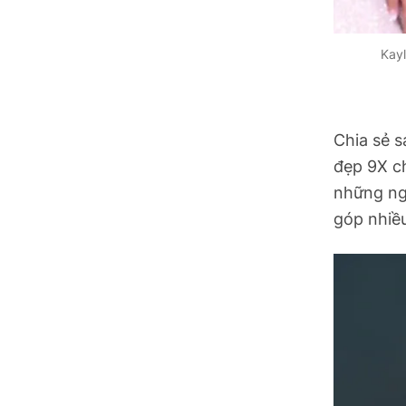
Tuyên Quang
Tây Ninh
Kayl
Vĩnh Long
Chia sẻ 
đẹp 9X c
những ng
góp nhiều