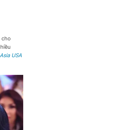
g cho
nhiều
 Asia USA