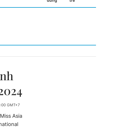
dùng
trẻ
inh
 2024
0:00 GMT+7
Miss Asia
national