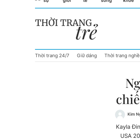
sự
giới
tế
sống
khỏe
Cà Mau
Cần Thơ
Điện Biên
Thời trang 24/7
Giữ dáng
Thời trang nghề
Đà Nẵng
Đắk Lắk
Ng
Đồng Nai
chiế
Đồng Tháp
Kim N
Gia Lai
Kayla Đi
Hà Nội
USA 202