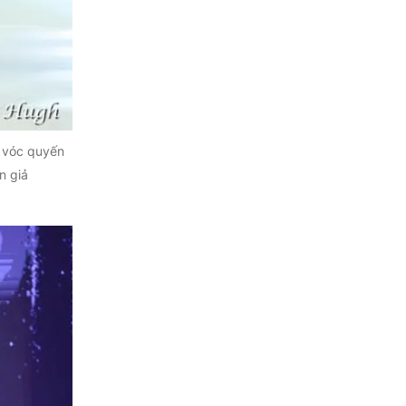
c vóc quyến
n giả