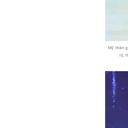
Mỹ nhân gố
rũ, 