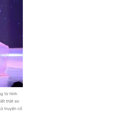
g từ hình
ết thắt eo
từ truyện cổ