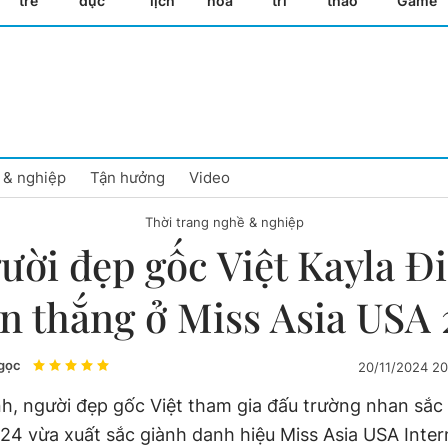
trẻ
dục
lịch
hóa
trí
thao
Game
 & nghiệp
Tận hưởng
Video
Thời trang nghề & nghiệp
ười đẹp gốc Việt Kayla Đ
n thắng ở Miss Asia USA
gọc
20/11/2024 2
nh, người đẹp gốc Việt tham gia đấu trường nhan sắc 
4 vừa xuất sắc giành danh hiệu Miss Asia USA Inter