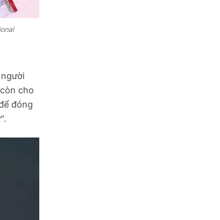
ional
, người
 còn cho
 để đóng
".