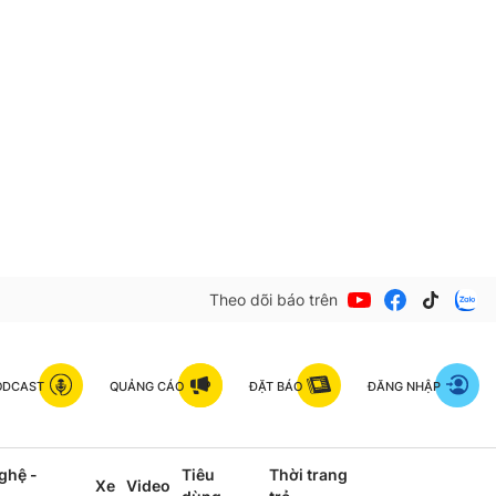
Theo dõi báo trên
ODCAST
QUẢNG CÁO
ĐẶT BÁO
ĐĂNG NHẬP
ghệ -
Tiêu
Thời trang
Xe
Video