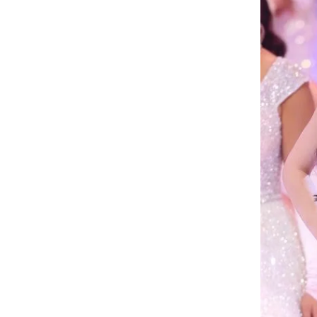
Ninh Bình
Phú Thọ
Quảng Ngãi
Quảng Ninh
Quảng Trị
Sơn La
Thanh Hóa
Thái Nguyên
Thừa Thiên Huế