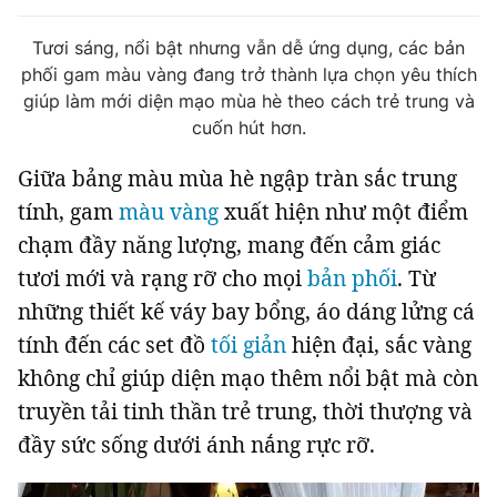
Tin đã xem
Chào ngày mới
Tin 24h
Tươi sáng, nổi bật nhưng vẫn dễ ứng dụng, các bản
phối gam màu vàng đang trở thành lựa chọn yêu thích
Đăng xuất
giúp làm mới diện mạo mùa hè theo cách trẻ trung và
Tin thị trường
Tin 360
cuốn hút hơn.
Giữa bảng màu mùa hè ngập tràn sắc trung
Video
Podcasts
tính, gam
màu vàng
xuất hiện như một điểm
chạm đầy năng lượng, mang đến cảm giác
Magazine
tươi mới và rạng rỡ cho mọi
bản phối
. Từ
những thiết kế váy bay bổng, áo dáng lửng cá
Sản phẩm khác
tính đến các set đồ
tối giản
hiện đại, sắc vàng
Tiện ích
Bạn cần biết
không chỉ giúp diện mạo thêm nổi bật mà còn
truyền tải tinh thần trẻ trung, thời thượng và
Thông tin tòa soạn
Liên hệ quảng cáo
đầy sức sống dưới ánh nắng rực rỡ.