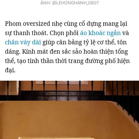
ẢNH: @LEHONGHANH_0807
Phom oversized nhẹ cùng cổ dựng mang lại
sự thanh thoát. Chọn phối
áo khoác ngắn
và
chân váy dài
giúp cân bằng tỷ lệ cơ thể, tôn
dáng. Kính mát đen sắc sảo hoàn thiện tổng
thể, tạo tinh thần thời trang đường phố hiện
đại.