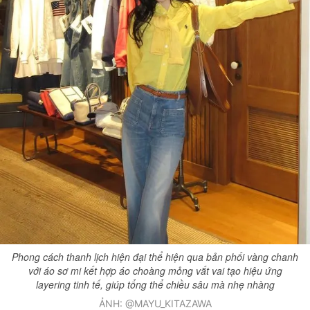
Phong cách thanh lịch hiện đại thể hiện qua bản phối vàng chanh
với áo sơ mi kết hợp áo choàng mỏng vắt vai tạo hiệu ứng
layering tinh tế, giúp tổng thể chiều sâu mà nhẹ nhàng
ẢNH: @MAYU_KITAZAWA