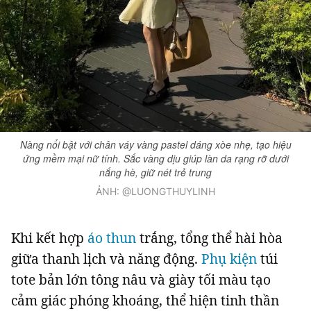
Nàng nổi bật với chân váy vàng pastel dáng xòe nhẹ, tạo hiệu
ứng mềm mại nữ tính. Sắc vàng dịu giúp làn da rạng rỡ dưới
nắng hè, giữ nét trẻ trung
ẢNH: @LUONGTHUYLINH
Khi kết hợp
áo thun
trắng, tổng thể hài hòa
giữa thanh lịch và năng động.
Phụ kiện
túi
tote bản lớn tông nâu và giày tối màu tạo
cảm giác phóng khoáng, thể hiện tinh thần