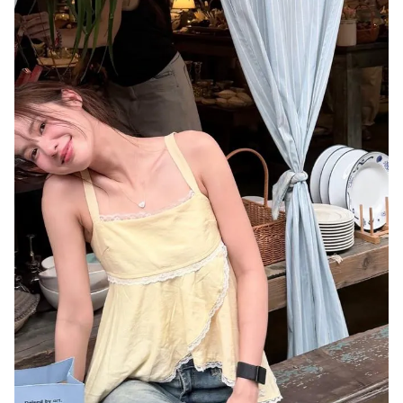
Đọc Thanh Niên trên điện thoại
Theo dõi báo trên
Hotline
Liên hệ quảng cáo
0906 645 777
0908 780 404
Đặt báo
Quảng cáo
RSS
Tòa soạn
Chính sách bảo m
Tổng biên tập: Nguyễn Ngọc Toàn
Phó tổng biên tập: Hải Thành
Ủy viên Ban biên tập - Tổng Thư ký tòa soạn: Trần Việt Hưng