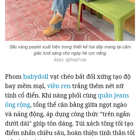
Sắc vàng pastel xuất hiện trong thiết kế hai dây mang lại cảm
giác tươi sáng cho ngày hè rực nắng
ẢNH: @PIMTHA
Phom
babydoll
vạt chéo bất đối xứng tạo độ
bay mềm mại,
viền ren
trắng thêm nét nữ
tính cổ điển. Khi nàng phối cùng
quần jeans
ống rộng
, tổng thể cân bằng giữa ngọt ngào
và năng động, áp dụng công thức "trên ngắn
dưới dài" giúp tôn dáng. Túi xách tông tối tạo
điểm nhấn chiều sâu, hoàn thiện tinh thần tối