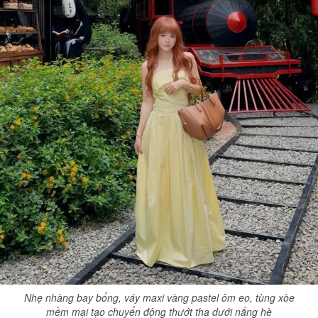
Nhẹ nhàng bay bổng, váy maxi vàng pastel ôm eo, tùng xòe
mềm mại tạo chuyển động thướt tha dưới nắng hè