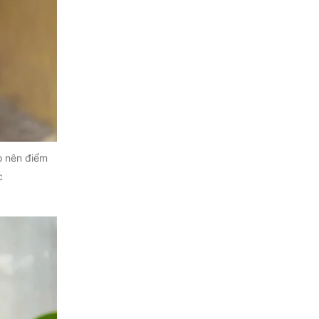
ạo nên điểm
c