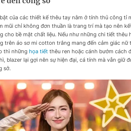
e đến công sở
bật của các thiết kế thêu tay nằm ở tính thủ công tỉ 
 mũi chỉ không đơn thuần là trang trí mà tạo nên kế
 cho bề mặt chất liệu. Nếu như những chi tiết thêu 
g trên áo sơ mi cotton trắng mang đến cảm giác nữ t
ẻo thì những
họa tiết
thêu ren hoặc cánh bướm cách đ
hì, blazer lại gợi nên sự hiện đại, cá tính mà vẫn giữ 
g sở.