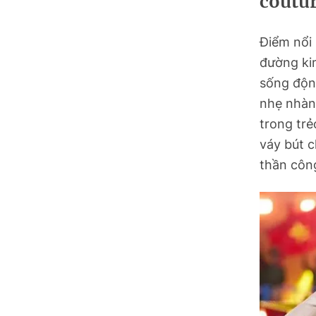
coutur
Điểm nổi 
đường kim
sống động
nhẹ nhàn
trong tr
váy bút c
thần côn