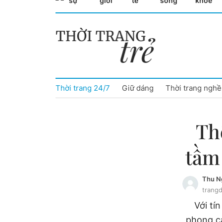
sự
giới
tế
sống
khỏe
Cà Mau
Cần Thơ
Điện Biên
Thời trang 24/7
Giữ dáng
Thời trang nghề
Đà Nẵng
Đắk Lắk
Thê
Đồng Nai
tầm
Đồng Tháp
Thu N
Gia Lai
trang
Với tí
Hà Nội
phong cá