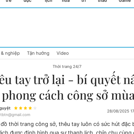
trẻ
dục
lịch
hóa
trí
thao
Game
 & nghiệp
Tận hưởng
Video
Thời trang 24/7
u tay trở lại - bí quyết 
 phong cách công sở mùa
guyệt
28/08/2025 1
dtbtn@gmail.com
n đồ thời trang công sở, thêu tay luôn có sức hút đặc b
ch được định hình qua sự thanh lịch, chỉn chu cùng