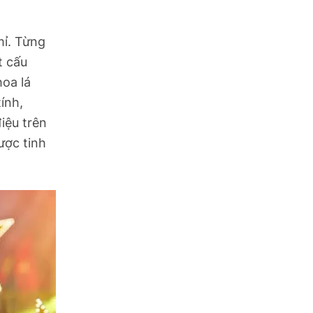
mỉ. Từng
t cấu
hoa lá
ính,
iệu trên
được tinh