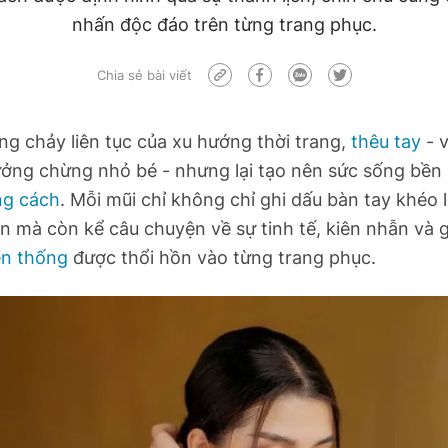
nhấn độc đáo trên từng trang phục.
Chia sẻ bài viết
g chảy liên tục của xu hướng thời trang,
thêu tay
- 
tưởng chừng nhỏ bé - nhưng lại tạo nên sức sống bền 
g cách
. Mỗi mũi chỉ không chỉ ghi dấu bàn tay khéo 
 mà còn kể câu chuyện về sự tinh tế, kiên nhẫn và gi
ền thống
được thổi hồn vào từng trang phục.