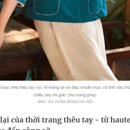
khoác nhẹ thêu tay rực rỡ mang lại vẻ đẹp chuẩn mực và tinh xảo thủ
chiều sâu thị giác cho trang phục
ẢNH: ÁO CHẦN BÔNG HÀ NỘI
 lại của thời trang thêu tay - từ haut