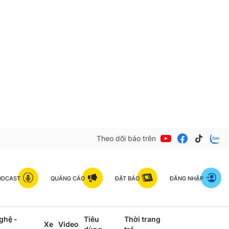
Theo dõi báo trên
ODCAST
QUẢNG CÁO
ĐẶT BÁO
ĐĂNG NHẬP
ghệ -
Tiêu
Thời trang
Xe
Video