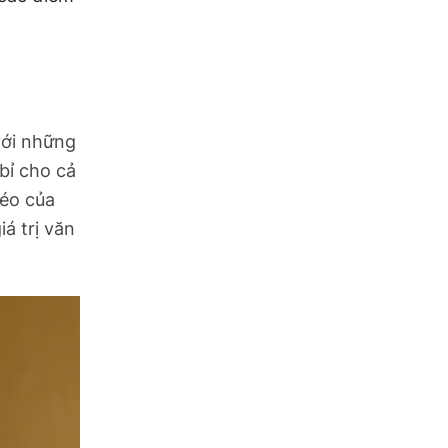
với những
bỉ cho cả
léo của
á trị văn