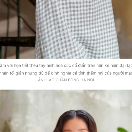
ầm với họa tiết thêu tay hình hoa cúc cổ điển trên nền kẻ hiện đại t
nhấn tối giản nhưng đủ để định nghĩa cá tính thẩm mỹ của người mặ
ẢNH: ÁO CHẦN BÔNG HÀ NỘI