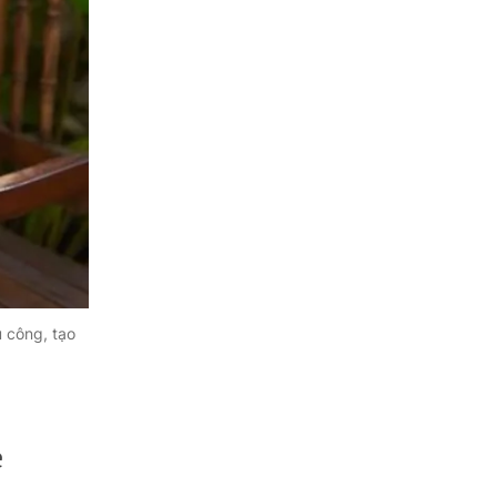
 công, tạo
e