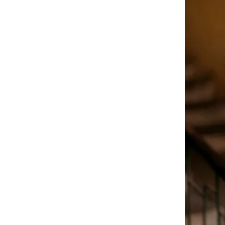
Ninh Bình
Phú Thọ
Quảng Ngãi
Quảng Ninh
Quảng Trị
Sơn La
Thanh Hóa
Thái Nguyên
Thừa Thiên Huế