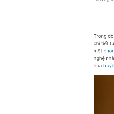
Hồ Chí Minh
Hà Tĩnh
Hưng Yên
Trong dòn
Hải Phòng
chi tiết 
một
phon
Khánh Hòa
nghệ nhân
Lai Châu
hóa
truy
Lào Cai
Lâm Đồng
Lạng Sơn
Nghệ An