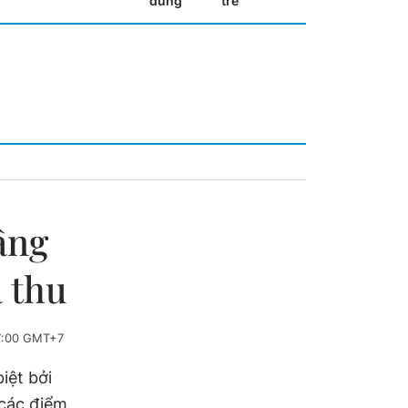
dùng
trẻ
nâng
 thu
7:00 GMT+7
iệt bởi
 các điểm