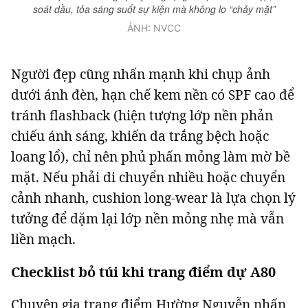
soát dầu, tỏa sáng suốt sự kiện mà không lo “chảy mặt”
ẢNH: NVCC
Người đẹp cũng nhấn mạnh khi chụp ảnh
dưới ánh đèn, hạn chế kem nền có SPF cao để
tránh flashback (hiện tượng lớp nền phản
chiếu ánh sáng, khiến da trắng bệch hoặc
loang lổ), chỉ nên phủ phấn mỏng làm mờ bề
mặt. Nếu phải di chuyển nhiều hoặc chuyển
cảnh nhanh, cushion long-wear là lựa chọn lý
tưởng để dặm lại lớp nền mỏng nhẹ mà vẫn
liền mạch.
Checklist bỏ túi khi trang điểm dự A80
Chuyên gia trang điểm Hường Nguyễn nhấn