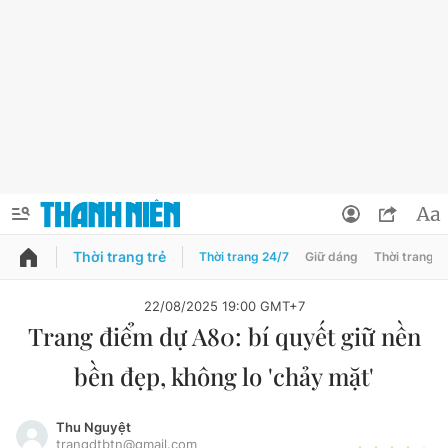
Thời trang trẻ
Thời trang 24/7
Giữ dáng
Thời trang n
PODCAST
QUẢNG CÁO
ĐẶT BÁO
22/08/2025 19:00 GMT+7
Trang điểm dự A80: bí quyết giữ nền
Thông tin tài khoản
bền đẹp, không lo 'chảy mặt'
Đổi mật khẩu
Chuyên mục
Tin đã lưu
Thu Nguyệt
Đánh giá tác giả
trangdtbtn@gmail.com
Chuyên mục khác