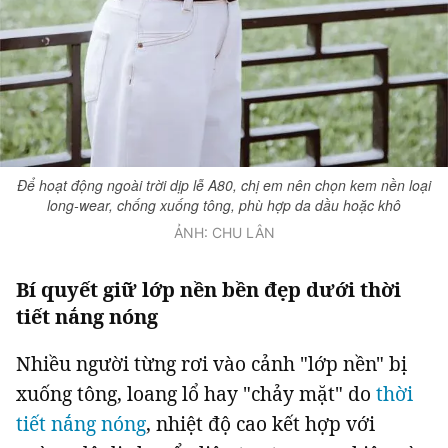
Giấy phép xuất bản số 110/GP - BTTTT cấp ngày 24.3.2020
© 2003-2026 Bản quyền thuộc về Báo Thanh Niên. Cấm sao chép
dưới mọi hình thức nếu không có sự chấp thuận bằng văn bản.
Phát triển bởi ePi Technologies, JSC.
Để hoạt động ngoài trời dịp lễ A80, chị em nên chọn kem nền loại
long-wear, chống xuống tông, phù hợp da dầu hoặc khô
ẢNH: CHU LÂN
Bí quyết giữ lớp nền bền đẹp dưới thời
tiết nắng nóng
Nhiều người từng rơi vào cảnh "lớp nền" bị
xuống tông, loang lổ hay "chảy mặt" do
thời
tiết nắng nóng
, nhiệt độ cao kết hợp với