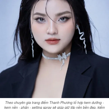
Theo chuyên gia trang điểm Thanh Phương tổ hợp kem dưỡng -
kem nền - phấn - setting spray sẽ giúp giữ lớp nền bền đẹp, kiểm