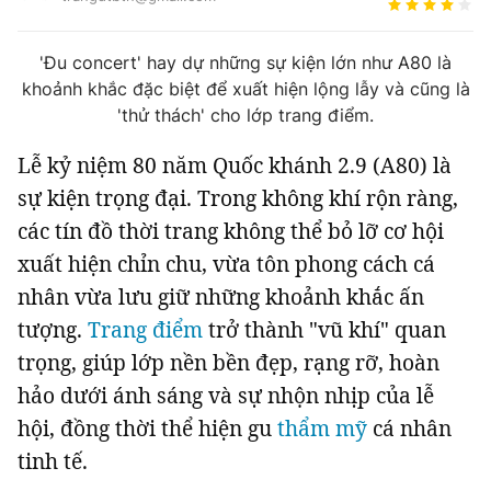
Tin đã xem
Chào ngày mới
Tin 24h
'Đu concert' hay dự những sự kiện lớn như A80 là
Đăng xuất
khoảnh khắc đặc biệt để xuất hiện lộng lẫy và cũng là
Tin thị trường
Tin 360
'thử thách' cho lớp trang điểm.
Lễ kỷ niệm 80 năm Quốc khánh 2.9 (A80) là
Video
Podcasts
sự kiện trọng đại. Trong không khí rộn ràng,
các tín đồ thời trang không thể bỏ lỡ cơ hội
Magazine
xuất hiện chỉn chu, vừa tôn phong cách cá
nhân vừa lưu giữ những khoảnh khắc ấn
tượng.
Trang điểm
trở thành "vũ khí" quan
Sản phẩm khác
trọng, giúp lớp nền bền đẹp, rạng rỡ, hoàn
Tiện ích
Bạn cần biết
hảo dưới ánh sáng và sự nhộn nhịp của lễ
hội, đồng thời thể hiện gu
thẩm mỹ
cá nhân
Thông tin tòa soạn
Liên hệ quảng cáo
tinh tế.