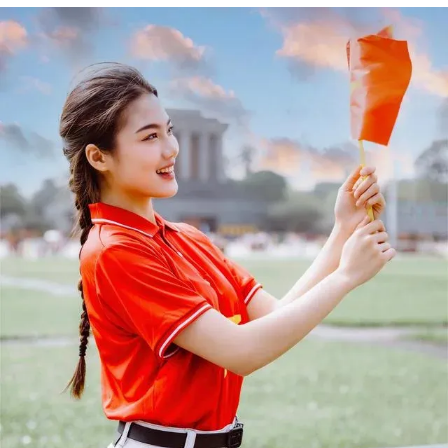
Đọc Thanh Niên trên điện thoại
Theo dõi báo trên
Hotline
Liên hệ quảng cáo
0906 645 777
0908 780 404
Đặt báo
Quảng cáo
RSS
Tòa soạn
Chính sách bảo m
Tổng biên tập: Nguyễn Ngọc Toàn
Phó tổng biên tập: Hải Thành
Ủy viên Ban biên tập - Tổng Thư ký tòa soạn: Trần Việt Hưng