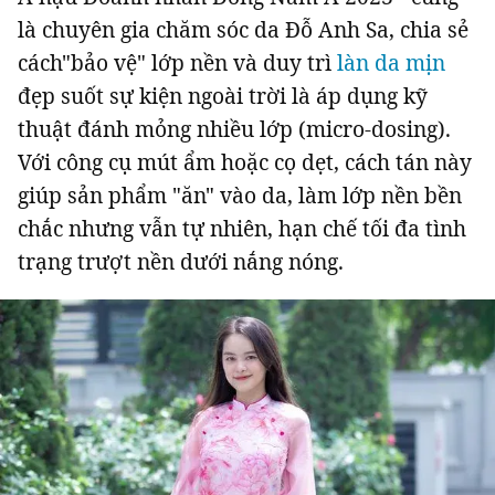
là chuyên gia chăm sóc da Đỗ Anh Sa, chia sẻ
cách"bảo vệ" lớp nền và duy trì
làn da mịn
đẹp suốt sự kiện ngoài trời là áp dụng kỹ
thuật
đánh mỏng nhiều lớp (micro-dosing)
.
Với công cụ mút ẩm hoặc cọ dẹt, cách tán này
giúp sản phẩm "ăn" vào da, làm lớp nền bền
chắc nhưng vẫn tự nhiên, hạn chế tối đa tình
trạng trượt nền dưới nắng nóng.