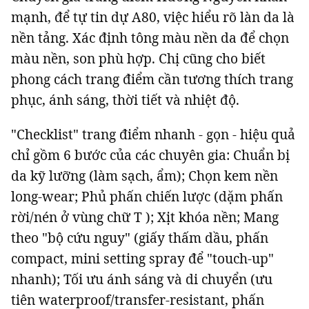
mạnh, để tự tin dự A80, việc hiểu rõ làn da là
nền tảng. Xác định tông màu nền da để chọn
màu nền, son phù hợp. Chị cũng cho biết
phong cách trang điểm cần tương thích trang
phục, ánh sáng, thời tiết và nhiệt độ.
"Checklist" trang điểm nhanh - gọn - hiệu quả
chỉ gồm 6 bước của các chuyên gia: Chuẩn bị
da kỹ lưỡng (làm sạch, ẩm); Chọn kem nền
long-wear; Phủ phấn chiến lược (dặm phấn
rời/nén ở vùng chữ T ); Xịt khóa nền; Mang
theo "bộ cứu nguy" (giấy thấm dầu, phấn
compact, mini setting spray để "touch-up"
nhanh); Tối ưu ánh sáng và di chuyển (ưu
tiên waterproof/transfer-resistant, phấn