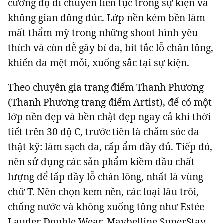
cường độ di chuyển liên tục trong sự kiện và
không gian đông đúc. Lớp nền kém bền làm
mất thẩm mỹ trong những shoot hình yêu
thích và còn dễ gây bí da, bít tắc lỗ chân lông,
khiến da mệt mỏi, xuống sắc tại sự kiện.
Theo chuyên gia trang điểm Thanh Phương
(Thanh Phương
trang điểm
Artist), để có một
lớp nền đẹp và bền chặt đẹp ngay cả khi thời
tiết trên 30 độ C, trước tiên là chăm sóc da
thật kỹ: làm sạch da, cấp ẩm đầy đủ. Tiếp đó,
nên sử dụng các sản phẩm kiềm dầu chất
lượng để lấp đầy lỗ chân lông, nhất là vùng
chữ T. Nên chọn kem nền, các loại lâu trôi,
chống nước và không xuống tông như
Estée
Lauder Double Wear
,
Maybelline SuperStay