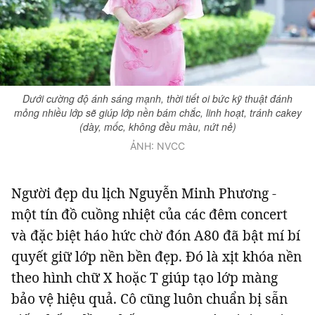
Dưới cường độ ánh sáng mạnh, thời tiết oi bức kỹ thuật đánh
mỏng nhiều lớp sẽ giúp lớp nền bám chắc, linh hoạt, tránh cakey
(dày, mốc, không đều màu, nứt nẻ)
ẢNH: NVCC
Người đẹp du lịch Nguyễn Minh Phương -
một tín đồ cuồng nhiệt của các đêm concert
và đặc biệt háo hức chờ đón A80 đã bật mí bí
quyết giữ lớp nền bền đẹp. Đó là xịt khóa nền
theo hình chữ X hoặc T giúp tạo lớp màng
bảo vệ hiệu quả. Cô cũng luôn chuẩn bị sẵn