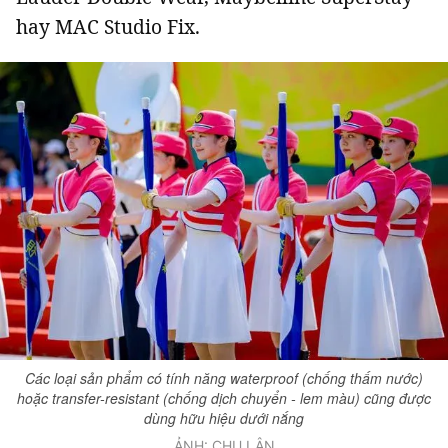
hay
MAC Studio Fix
.
Các loại sản phẩm có tính năng waterproof (chống thấm nước)
hoặc transfer-resistant (chống dịch chuyển - lem màu) cũng được
dùng hữu hiệu dưới nắng
ẢNH: CHU LÂN