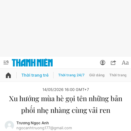
Thời trang trẻ
Thời trang 24/7
Giữ dáng
Thời trang n
PODCAST
QUẢNG CÁO
ĐẶT BÁO
14/05/2026 16:00 GMT+7
Xu hướng mùa hè gọi tên những bản
Thông tin tài khoản
phối nhẹ nhàng cùng vải ren
Đổi mật khẩu
Chuyên mục
Tin đã lưu
Trương Ngọc Anh
ngocanhtruong177@gmail.com
Chuyên mục khác