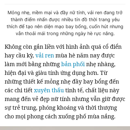
Tin đã xem
Chào ngày mới
Tin 24h
Mỏng nhẹ, mềm mại và đầy nữ tính, vải ren đang trở
thành điểm nhấn được nhiều tín đồ thời trang yêu
Đăng xuất
thích để tạo nên diện mạo bay bổng, cuốn hút nhưng
Tin thị trường
Tin 360
vẫn thoải mái trong những ngày hè rực nắng.
Không còn gắn liền với hình ảnh quá cổ điển
Video
Podcasts
hay cầu kỳ,
vải ren
mùa hè năm nay được
làm mới bằng những
bản phối
nhẹ nhàng,
Magazine
hiện đại và giàu tính ứng dụng hơn. Từ
những thiết kế mỏng nhẹ đầy bay bổng đến
Sản phẩm khác
các chi tiết
xuyên thấu
tinh tế, chất liệu này
Tiện ích
Bạn cần biết
mang đến vẻ đẹp nữ tính nhưng vẫn giữ được
sự trẻ trung, phóng khoáng và thời thượng
Thông tin tòa soạn
Liên hệ quảng cáo
cho mọi phong cách xuống phố mùa nắng.