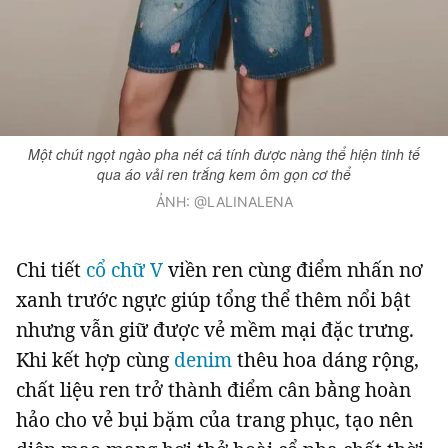
Giấy phép xuất bản số 110/GP - BTTTT cấp ngày 24.3.2020
© 2003-2026 Bản quyền thuộc về Báo Thanh Niên. Cấm sao chép
dưới mọi hình thức nếu không có sự chấp thuận bằng văn bản.
Phát triển bởi ePi Technologies, JSC.
Một chút ngọt ngào pha nét cá tính được nàng thể hiện tinh tế
qua áo vải ren trắng kem ôm gọn cơ thể
ẢNH: @LALINALENA
Chi tiết
cổ chữ V
viền ren cùng điểm nhấn nơ
xanh trước ngực giúp tổng thể thêm nổi bật
nhưng vẫn giữ được vẻ mềm mại đặc trưng.
Khi kết hợp cùng
denim
thêu hoa dáng rộng,
chất liệu ren trở thành điểm cân bằng hoàn
hảo cho vẻ bụi bặm của trang phục, tạo nên