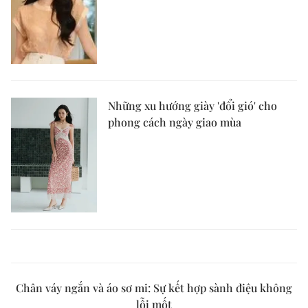
Những xu hướng giày 'đổi gió' cho
phong cách ngày giao mùa
Chân váy ngắn và áo sơ mi: Sự kết hợp sành điệu không
lỗi mốt