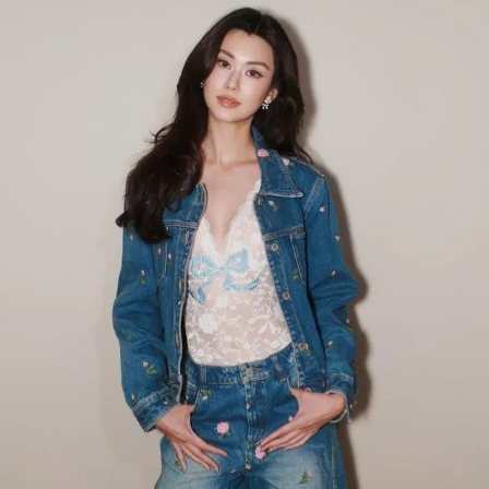
Đọc Thanh Niên trên điện thoại
Theo dõi báo trên
Hotline
Liên hệ quảng cáo
0906 645 777
0908 780 404
Đặt báo
Quảng cáo
RSS
Tòa soạn
Chính sách bảo m
Tổng biên tập: Nguyễn Ngọc Toàn
Phó tổng biên tập: Hải Thành
Ủy viên Ban biên tập - Tổng Thư ký tòa soạn: Trần Việt Hưng