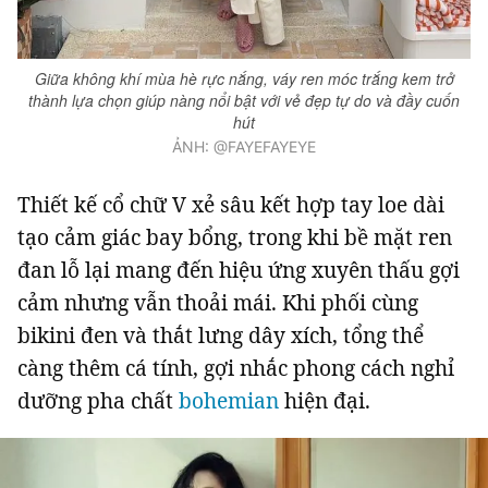
Giữa không khí mùa hè rực nắng, váy ren móc trắng kem trở
thành lựa chọn giúp nàng nổi bật với vẻ đẹp tự do và đầy cuốn
hút
ẢNH: @FAYEFAYEYE
Thiết kế cổ chữ V xẻ sâu kết hợp tay loe dài
tạo cảm giác bay bổng, trong khi bề mặt ren
đan lỗ lại mang đến hiệu ứng xuyên thấu gợi
cảm nhưng vẫn thoải mái. Khi phối cùng
bikini đen và thắt lưng dây xích, tổng thể
càng thêm cá tính, gợi nhắc phong cách nghỉ
dưỡng pha chất
bohemian
hiện đại.