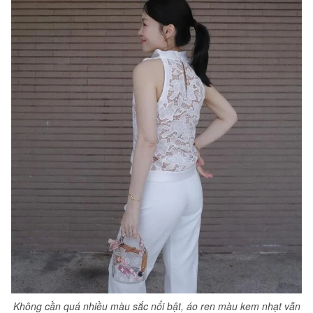
Không cần quá nhiều màu sắc nổi bật, áo ren màu kem nhạt vẫn