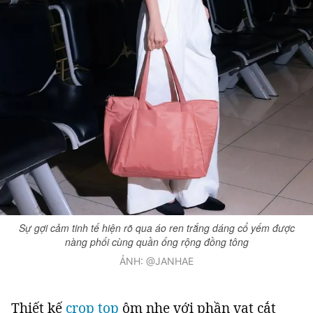
Sự gợi cảm tinh tế hiện rõ qua áo ren trắng dáng cổ yếm được
nàng phối cùng quần ống rộng đồng tông
ẢNH: @JANHAE
Thiết kế
crop top
ôm nhẹ với phần vạt cắt