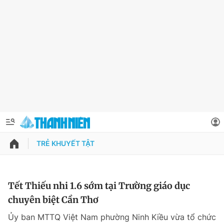
TRẺ KHUYẾT TẬT
QUẢNG CÁO
ĐẶT BÁO
Thông tin tài khoản
Tết Thiếu nhi 1.6 sớm tại Trường giáo dục
chuyên biệt Cần Thơ
Đổi mật khẩu
Chuyên mục
Ủy ban MTTQ Việt Nam phường Ninh Kiều vừa tổ chức
Tin đã lưu