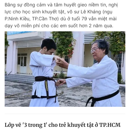
Bằng sự đồng cảm và tâm huyết gieo niềm tin, nghị
Giấy phép xuất bản số 110/GP - BTTTT cấp ngày 24.3.2020
© 2003-2026 Bản quyền thuộc về Báo Thanh Niên. Cấm sao chép
lực cho học sinh khuyết tật, võ sư Lê Kháng (ngụ
dưới mọi hình thức nếu không có sự chấp thuận bằng văn bản.
P.Ninh Kiều, TP.Cần Thơ) dù ở tuổi 79 vẫn miệt mài
Phát triển bởi ePi Technologies, JSC.
dạy võ miễn phí cho các em suốt hơn 2 năm qua.
Lớp vẽ '3 trong 1' cho trẻ khuyết tật ở TP.HCM