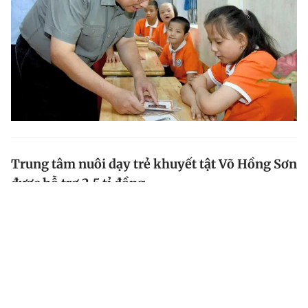
Trung tâm nuôi dạy trẻ khuyết tật Võ Hồng Sơn
được hỗ trợ 2,5 tỉ đồng
Tại lễ tổng kết năm học 2023-2024, Trung tâm nuôi
dạy trẻ khuyết tật Võ Hồng Sơn (Quảng Ngãi) được
các tổ chức, cá nhân hỗ trợ 2,5 tỉ đồng.