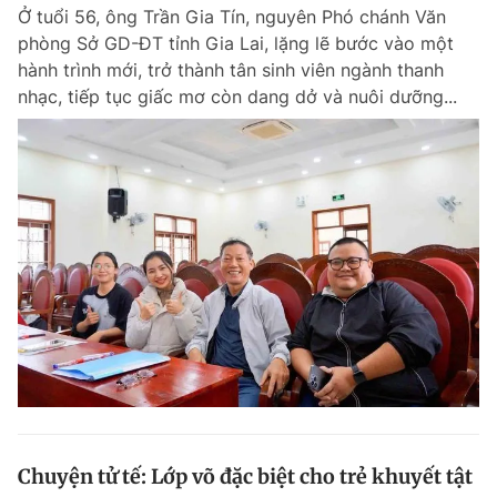
Ở tuổi 56, ông Trần Gia Tín, nguyên Phó chánh Văn
phòng Sở GD-ĐT tỉnh Gia Lai, lặng lẽ bước vào một
hành trình mới, trở thành tân sinh viên ngành thanh
Đọc Thanh Niên trên điện thoại
nhạc, tiếp tục giấc mơ còn dang dở và nuôi dưỡng...
Theo dõi báo trên
Hotline
Liên hệ quảng cáo
0906 645 777
0908 780 404
Đặt báo
Quảng cáo
RSS
Tòa soạn
Chính sách bảo m
Tổng biên tập: Nguyễn Ngọc Toàn
Phó tổng biên tập thường trực: Hải Thành
Phó tổng biên tập: Lâm Hiếu Dũng
Phó tổng biên tập: Trần Việt Hưng
Chuyện tử tế: Lớp võ đặc biệt cho trẻ khuyết tật
Tổng thư ký tòa soạn: Đức Trung