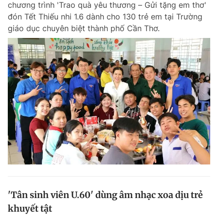
chương trình 'Trao quà yêu thương – Gửi tặng em thơ'
Chuyên mục khác
đón Tết Thiếu nhi 1.6 dành cho 130 trẻ em tại Trường
Tin đã xem
giáo dục chuyên biệt thành phố Cần Thơ.
Chào ngày mới
Tin 24h
Đăng xuất
Tin thị trường
Tin 360
Video
Magazine
Sản phẩm khác
Tiện ích
Bạn cần biết
Thông tin tòa soạn
Liên hệ quảng cáo
'Tân sinh viên U.60' dùng âm nhạc xoa dịu trẻ
khuyết tật