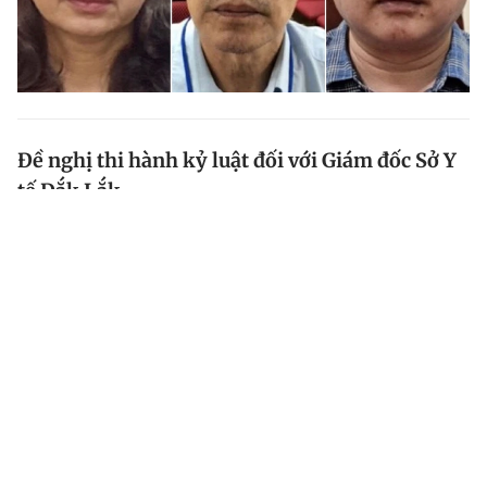
Đề nghị thi hành kỷ luật đối với Giám đốc Sở Y
tế Đắk Lắk
Để xảy ra sai phạm trong thực hiện các gói thầu mua
sắm phòng, chống dịch Covid-19 của ngành y tế và
một số cán bộ, đảng viên vi phạm pháp luật, Giám
đốc Sở Y tế Đắk Lắk bị đề nghị xem xét thi hành kỷ...