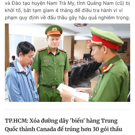
và Đào tạo huyện Nam Trà My, tỉnh Quảng Nam (cũ) bị
Chuyên mục khác
khởi tố, bắt tạm giam 4 tháng để điều tra hành vi vi
Tin đã xem
phạm quy định về đấu thầu gây hậu quả nghiêm trọng.
Chào ngày mới
Tin 24h
Đăng xuất
Tin thị trường
Tin 360
Video
Magazine
Sản phẩm khác
Tiện ích
Bạn cần biết
Thông tin tòa soạn
Liên hệ quảng cáo
TP.HCM: Xóa đường dây 'biến' hàng Trung
Quốc thành Canada để trúng hơn 30 gói thầu