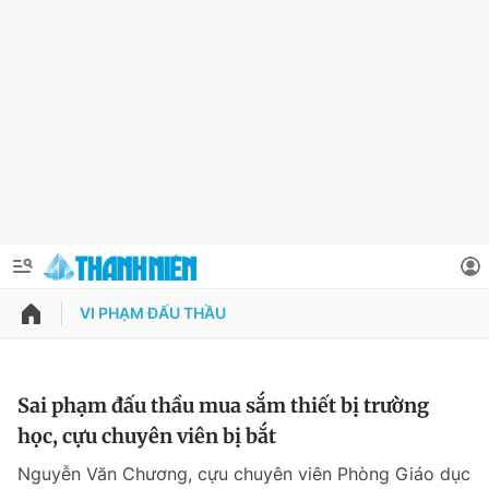
VI PHẠM ĐẤU THẦU
QUẢNG CÁO
ĐẶT BÁO
Thông tin tài khoản
Sai phạm đấu thầu mua sắm thiết bị trường
học, cựu chuyên viên bị bắt
Đổi mật khẩu
Chuyên mục
Nguyễn Văn Chương, cựu chuyên viên Phòng Giáo dục
Tin đã lưu