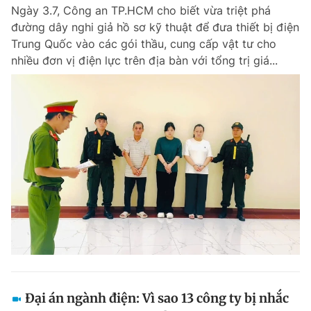
Ngày 3.7, Công an TP.HCM cho biết vừa triệt phá
đường dây nghi giả hồ sơ kỹ thuật để đưa thiết bị điện
Trung Quốc vào các gói thầu, cung cấp vật tư cho
Đọc Thanh Niên trên điện thoại
nhiều đơn vị điện lực trên địa bàn với tổng trị giá...
Theo dõi báo trên
Hotline
Liên hệ quảng cáo
0906 645 777
0908 780 404
Đặt báo
Quảng cáo
RSS
Tòa soạn
Chính sách bảo m
Tổng biên tập: Nguyễn Ngọc Toàn
Phó tổng biên tập thường trực: Hải Thành
Phó tổng biên tập: Lâm Hiếu Dũng
Phó tổng biên tập: Trần Việt Hưng
Đại án ngành điện: Vì sao 13 công ty bị nhắc
Tổng thư ký tòa soạn: Đức Trung