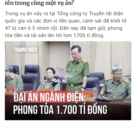
tên trong cùng một vụ án?
Giấy phép xuất bản số 110/GP - BTTTT cấp ngày 24.3.2020
© 2003-2026 Bản quyền thuộc về Báo Thanh Niên. Cấm sao chép
Trong vụ án xảy ra tại Tổng công ty Truyền tải điện
dưới mọi hình thức nếu không có sự chấp thuận bằng văn bản.
quốc gia và các đơn vị liên quan, cảnh sát đã khởi tố
Phát triển bởi ePi Technologies, JSC.
47 bị can ở 5 nhóm tội. Đến nay đã tạm giữ, phong
tỏa tiền và tài sản lên tới hơn 1.700 tỉ đồng.