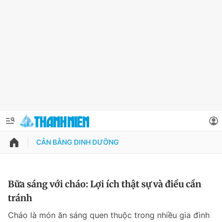
CÂN BẰNG DINH DƯỠNG
QUẢNG CÁO
ĐẶT BÁO
Thông tin tài khoản
Bữa sáng với cháo: Lợi ích thật sự và điều cần
tránh
Đổi mật khẩu
Chuyên mục
Cháo là món ăn sáng quen thuộc trong nhiều gia đình
Tin đã lưu