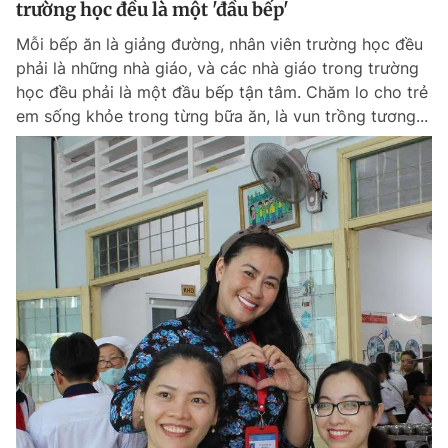
trường học đều là một 'đầu bếp'
Giấy phép xuất bản số 110/GP - BTTTT cấp ngày 24.3.2020
© 2003-2026 Bản quyền thuộc về Báo Thanh Niên. Cấm sao chép
Mỗi bếp ăn là giảng đường, nhân viên trường học đều
dưới mọi hình thức nếu không có sự chấp thuận bằng văn bản.
phải là những nhà giáo, và các nhà giáo trong trường
Phát triển bởi ePi Technologies, JSC.
học đều phải là một đầu bếp tận tâm. Chăm lo cho trẻ
em sống khỏe trong từng bữa ăn, là vun trồng tương...