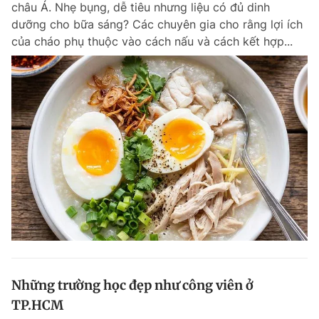
châu Á. Nhẹ bụng, dễ tiêu nhưng liệu có đủ dinh
Chuyên mục khác
dưỡng cho bữa sáng? Các chuyên gia cho rằng lợi ích
Tin đã xem
của cháo phụ thuộc vào cách nấu và cách kết hợp...
Chào ngày mới
Tin 24h
Đăng xuất
Tin thị trường
Tin 360
Video
Magazine
Sản phẩm khác
Tiện ích
Bạn cần biết
Thông tin tòa soạn
Liên hệ quảng cáo
Những trường học đẹp như công viên ở
TP.HCM