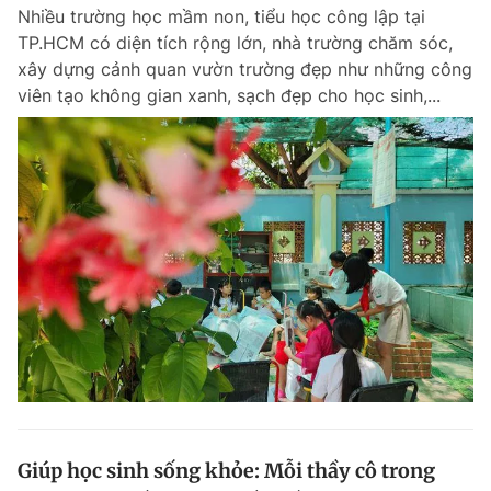
Nhiều trường học mầm non, tiểu học công lập tại
TP.HCM có diện tích rộng lớn, nhà trường chăm sóc,
xây dựng cảnh quan vườn trường đẹp như những công
Đọc Thanh Niên trên điện thoại
viên tạo không gian xanh, sạch đẹp cho học sinh,...
Theo dõi báo trên
Hotline
Liên hệ quảng cáo
0906 645 777
0908 780 404
Đặt báo
Quảng cáo
RSS
Tòa soạn
Chính sách bảo m
Tổng biên tập: Nguyễn Ngọc Toàn
Phó tổng biên tập thường trực: Hải Thành
Phó tổng biên tập: Lâm Hiếu Dũng
Phó tổng biên tập: Trần Việt Hưng
Giúp học sinh sống khỏe: Mỗi thầy cô trong
Tổng thư ký tòa soạn: Đức Trung