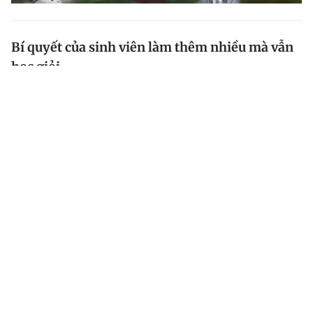
Bí quyết của sinh viên làm thêm nhiều mà vẫn
học giỏi
Nguyễn Chí Cường (20 tuổi, Gia Lai), là sinh viên năm
3 ngành công nghệ thông tin Trường ĐH Khoa học tự
nhiên TP.HCM. Dù làm thêm cùng lúc nhiều đầu việc
để tự lo sinh hoạt phí nhưng Cường vẫn giữ phong...