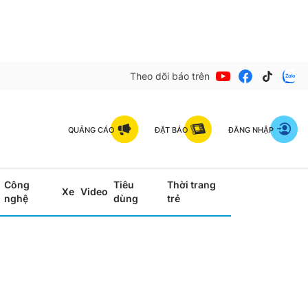
Theo dõi báo trên
QUẢNG CÁO
ĐẶT BÁO
ĐĂNG NHẬP
Công
Tiêu
Thời trang
Xe
Video
nghệ
dùng
trẻ