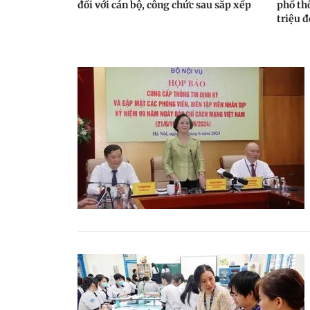
đối với cán bộ, công chức sau sắp xếp
phổ th
triệu 