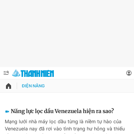
ĐIỆN NĂNG
QUẢNG CÁO
ĐẶT BÁO
Thông tin tài khoản
Năng lực lọc dầu Venezuela hiện ra sao?
Đổi mật khẩu
Mạng lưới nhà máy lọc dầu từng là niềm tự hào của
Chuyên mục
Venezuela nay đã rơi vào tình trạng hư hỏng và thiếu
Tin đã lưu