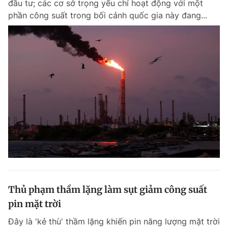
đầu tư; các cơ sở trọng yếu chỉ hoạt động với một
Chuyên mục khác
phần công suất trong bối cảnh quốc gia này đang...
Tin đã xem
Chào ngày mới
Tin 24h
Đăng xuất
Tin thị trường
Tin 360
Video
Magazine
Sản phẩm khác
Tiện ích
Bạn cần biết
Thông tin tòa soạn
Liên hệ quảng cáo
Thủ phạm thầm lặng làm sụt giảm công suất
pin mặt trời
Đây là 'kẻ thù' thầm lặng khiến pin năng lượng mặt trời