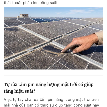
thất thoát phần lớn công suất.
Đọc Thanh Niên trên điện thoại
Theo dõi báo trên
Hotline
Liên hệ quảng cáo
0906 645 777
0908 780 404
Đặt báo
Quảng cáo
RSS
Tòa soạn
Chính sách bảo m
Tự rửa tấm pin năng lượng mặt trời có giúp
Tổng biên tập: Nguyễn Ngọc Toàn
tăng hiệu suất?
Phó tổng biên tập thường trực: Hải Thành
Phó tổng biên tập: Lâm Hiếu Dũng
Việc tự tay chà rửa tấm pin năng lượng mặt trời trên
Phó tổng biên tập: Trần Việt Hưng
Tổng thư ký tòa soạn: Đức Trung
mái nhà của bạn có thực sự giúp tăng công suất hay