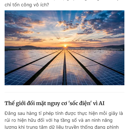
chỉ tốn công vô ích?
Giấy phép xuất bản số 110/GP - BTTTT cấp ngày 24.3.2020
© 2003-2026 Bản quyền thuộc về Báo Thanh Niên. Cấm sao chép
dưới mọi hình thức nếu không có sự chấp thuận bằng văn bản.
Phát triển bởi ePi Technologies, JSC.
Thế giới đối mặt nguy cơ 'sốc điện' vì AI
Đằng sau hàng tỉ phép tính được thực hiện mỗi giây là
rủi ro hiện hữu đối với hạ tầng số và an ninh năng
lượng khi trung tâm dữ liệu truyền thống đang phình