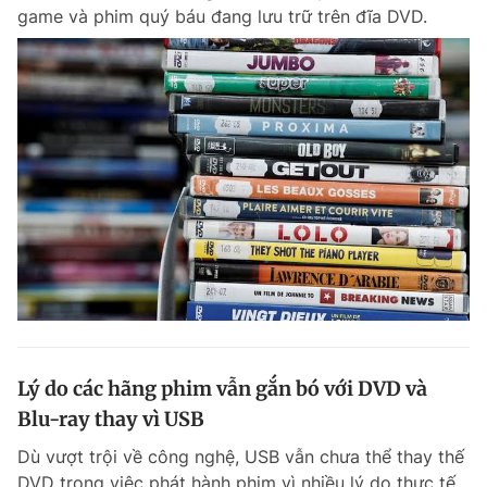
game và phim quý báu đang lưu trữ trên đĩa DVD.
Đọc Thanh Niên trên điện thoại
Theo dõi báo trên
Hotline
Liên hệ quảng cáo
0906 645 777
0908 780 404
Đặt báo
Quảng cáo
RSS
Tòa soạn
Chính sách bảo m
Lý do các hãng phim vẫn gắn bó với DVD và
Tổng biên tập: Nguyễn Ngọc Toàn
Phó tổng biên tập thường trực: Hải Thành
Blu-ray thay vì USB
Phó tổng biên tập: Lâm Hiếu Dũng
Phó tổng biên tập: Trần Việt Hưng
Dù vượt trội về công nghệ, USB vẫn chưa thể thay thế
Tổng thư ký tòa soạn: Đức Trung
DVD trong việc phát hành phim vì nhiều lý do thực tế.