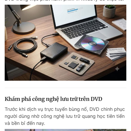
Giấy phép xuất bản số 110/GP - BTTTT cấp ngày 24.3.2020
© 2003-2026 Bản quyền thuộc về Báo Thanh Niên. Cấm sao chép
dưới mọi hình thức nếu không có sự chấp thuận bằng văn bản.
Phát triển bởi ePi Technologies, JSC.
Khám phá công nghệ lưu trữ trên DVD
Trước khi dịch vụ trực tuyến bùng nổ, DVD chinh phục
người dùng nhờ công nghệ lưu trữ quang học tiên tiến
và bền bỉ đến nay.