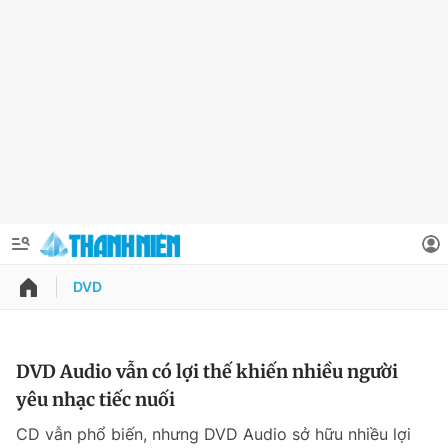
DVD
QUẢNG CÁO
ĐẶT BÁO
Thông tin tài khoản
DVD Audio vẫn có lợi thế khiến nhiều người
yêu nhạc tiếc nuối
Đổi mật khẩu
Chuyên mục
CD vẫn phổ biến, nhưng DVD Audio sở hữu nhiều lợi
Tin đã lưu