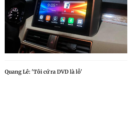
Quang Lê: 'Tôi cứ ra DVD là lỗ'
Chia sẻ mới nhất từ ca sĩ Quang Lê khiến không ít
người bất ngờ bởi xét về dòng nhạc bolero anh vẫn là
cái tên ăn khách ở thị trường trong nước lẫn hải ngoại.