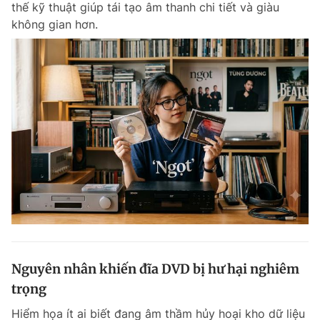
thế kỹ thuật giúp tái tạo âm thanh chi tiết và giàu
Chuyên mục khác
không gian hơn.
Tin đã xem
Chào ngày mới
Tin 24h
Đăng xuất
Tin thị trường
Tin 360
Video
Magazine
Sản phẩm khác
Tiện ích
Bạn cần biết
Thông tin tòa soạn
Liên hệ quảng cáo
Nguyên nhân khiến đĩa DVD bị hư hại nghiêm
trọng
Hiểm họa ít ai biết đang âm thầm hủy hoại kho dữ liệu