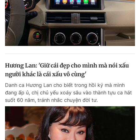
Hương Lan: 'Giữ cái đẹp cho mình mà nói xấu
người khác là cái xấu vô cùng'
Danh ca Hương Lan cho biết trong hồi ký mà mình
đang ấp ủ, chị chủ yếu xoáy sâu vào thành tựu ca hát
suốt 60 năm, tránh nhắc chuyện đời tư.