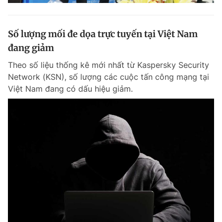
Số lượng mối đe dọa trực tuyến tại Việt Nam
đang giảm
Theo số liệu thống kê mới nhất từ ​​Kaspersky Security
Network (KSN), số lượng các cuộc tấn công mạng tại
Việt Nam đang có dấu hiệu giảm.