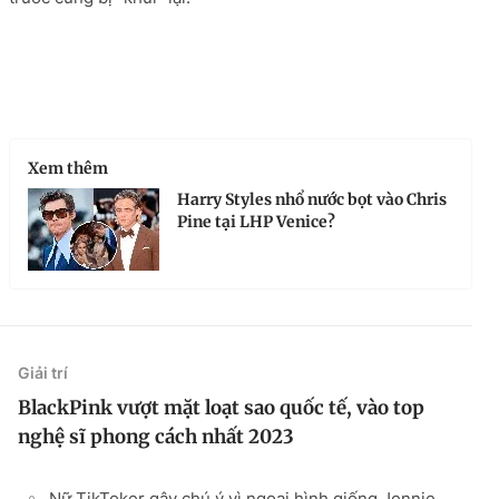
Xem thêm
Harry Styles nhổ nước bọt vào Chris
Pine tại LHP Venice?
Giải trí
BlackPink vượt mặt loạt sao quốc tế, vào top
nghệ sĩ phong cách nhất 2023
Nữ TikToker gây chú ý vì ngoại hình giống Jennie