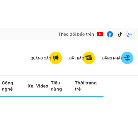
Theo dõi báo trên
QUẢNG CÁO
ĐẶT BÁO
ĐĂNG NHẬP
Công
Tiêu
Thời trang
Xe
Video
nghệ
dùng
trẻ