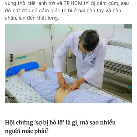
vùng thời tiết lạnh trở về TP.HCM thì bị cảm cúm, sau
Chuyên mục khác
đó bắt đầu có cảm giác tê bì ở hai bàn tay và bàn
Tin đã xem
chân, lan đến thắt lưng.
Chào ngày mới
Tin 24h
Đăng xuất
Tin thị trường
Tin 360
Video
Magazine
Sản phẩm khác
Tiện ích
Bạn cần biết
Thông tin tòa soạn
Liên hệ quảng cáo
Hội chứng 'sợ bị bỏ lỡ' là gì, mà sao nhiều
người mắc phải?