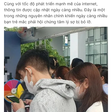
Cùng với tốc độ phát triển mạnh mẽ của internet,
thông tin được cập nhật ngày càng nhiều. Đây là một
trong những nguyên nhân chính khiến ngày càng nhiều
Đọc Thanh Niên trên điện thoại
bạn trẻ mắc phải hội chứng tâm lý sợ bị bỏ lỡ.
Theo dõi báo trên
Hotline
Liên hệ quảng cáo
0906 645 777
0908 780 404
Đặt báo
Quảng cáo
RSS
Tòa soạn
Chính sách bảo m
Tổng biên tập: Nguyễn Ngọc Toàn
Phó tổng biên tập thường trực: Hải Thành
Phó tổng biên tập: Lâm Hiếu Dũng
Phó tổng biên tập: Trần Việt Hưng
Tổng thư ký tòa soạn: Đức Trung