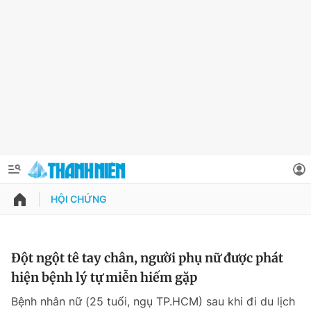
HỘI CHỨNG
QUẢNG CÁO
ĐẶT BÁO
Thông tin tài khoản
Đột ngột tê tay chân, người phụ nữ được phát
hiện bệnh lý tự miễn hiếm gặp
Đổi mật khẩu
Chuyên mục
Bệnh nhân nữ (25 tuổi, ngụ TP.HCM) sau khi đi du lịch
Tin đã lưu