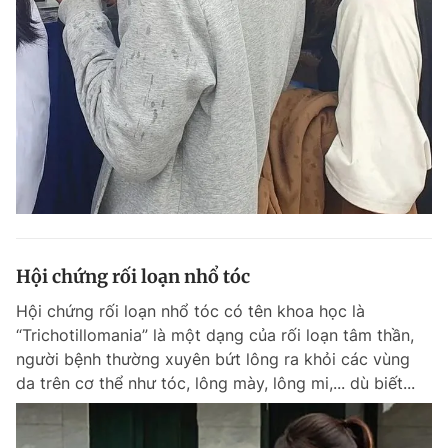
Giấy phép xuất bản số 110/GP - BTTTT cấp ngày 24.3.2020
© 2003-2026 Bản quyền thuộc về Báo Thanh Niên. Cấm sao chép
dưới mọi hình thức nếu không có sự chấp thuận bằng văn bản.
Phát triển bởi ePi Technologies, JSC.
Hội chứng rối loạn nhổ tóc
Hội chứng rối loạn nhổ tóc có tên khoa học là
“Trichotillomania” là một dạng của rối loạn tâm thần,
người bệnh thường xuyên bứt lông ra khỏi các vùng
da trên cơ thể như tóc, lông mày, lông mi,... dù biết...