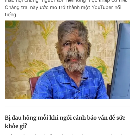
mắc hội chứng "người sói" nên lông mọc khắp cơ thể.
Chàng trai này ước mơ trở thành một YouTuber nổi
tiếng.
Bị đau hông mỗi khi ngồi cảnh báo vấn đề sức
khỏe gì?