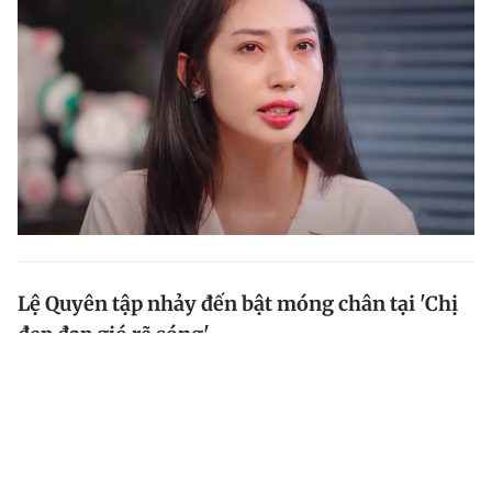
Lệ Quyên tập nhảy đến bật móng chân tại 'Chị
đẹp đạp gió rẽ sóng'
Để có màn trình diễn ngoạn mục cùng đàn em tại 'Chị
đẹp đạp gió rẽ sóng', Lệ Quyên đã cố gắng luyện tập
vũ đạo vì hiểu rõ đây là điểm yếu của mình. 'Nữ hoàng
phòng trà' hé lộ rằng vòng công diễn này lấy mất...