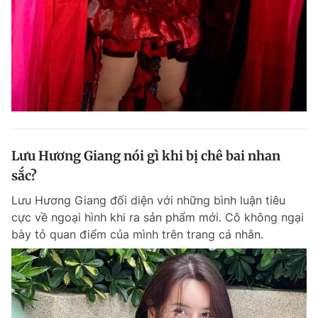
Đọc Thanh Niên trên điện thoại
Theo dõi báo trên
Lưu Hương Giang nói gì khi bị chê bai nhan
sắc?
Hotline
Liên hệ quảng cáo
0906 645 777
0908 780 404
Lưu Hương Giang đối diện với những bình luận tiêu
cực về ngoại hình khi ra sản phẩm mới. Cô không ngại
Đặt báo
Quảng cáo
RSS
Tòa soạn
Chính sách bảo m
bày tỏ quan điểm của mình trên trang cá nhân.
Tổng biên tập: Nguyễn Ngọc Toàn
Phó tổng biên tập thường trực: Hải Thành
Phó tổng biên tập: Lâm Hiếu Dũng
Phó tổng biên tập: Trần Việt Hưng
Tổng thư ký tòa soạn: Đức Trung