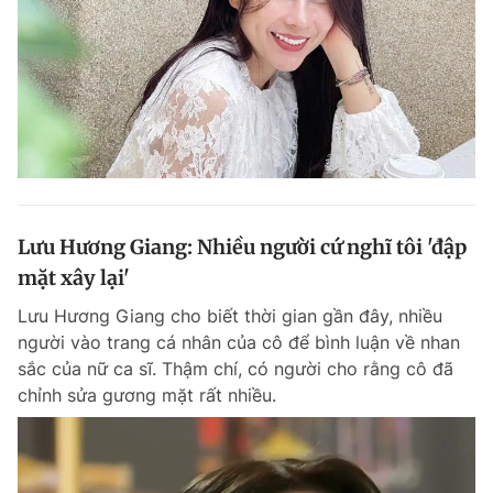
Giấy phép xuất bản số 110/GP - BTTTT cấp ngày 24.3.2020
© 2003-2026 Bản quyền thuộc về Báo Thanh Niên. Cấm sao chép
dưới mọi hình thức nếu không có sự chấp thuận bằng văn bản.
Phát triển bởi ePi Technologies, JSC.
Lưu Hương Giang: Nhiều người cứ nghĩ tôi 'đập
mặt xây lại'
Lưu Hương Giang cho biết thời gian gần đây, nhiều
người vào trang cá nhân của cô để bình luận về nhan
sắc của nữ ca sĩ. Thậm chí, có người cho rằng cô đã
chỉnh sửa gương mặt rất nhiều.