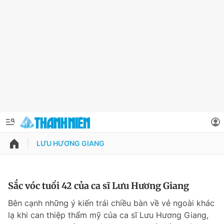
LƯU HƯƠNG GIANG
QUẢNG CÁO
ĐẶT BÁO
Thông tin tài khoản
Sắc vóc tuổi 42 của ca sĩ Lưu Hương Giang
Đổi mật khẩu
Bên cạnh những ý kiến trái chiều bàn về vẻ ngoài khác
Chuyên mục
lạ khi can thiệp thẩm mỹ của ca sĩ Lưu Hương Giang,
Tin đã lưu