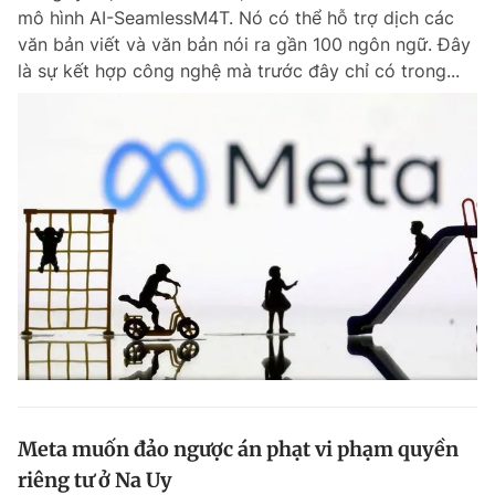
mô hình AI-SeamlessM4T. Nó có thể hỗ trợ dịch các
Giấy phép xuất bản số 110/GP - BTTTT cấp ngày 24.3.2020
© 2003-2026 Bản quyền thuộc về Báo Thanh Niên. Cấm sao chép
văn bản viết và văn bản nói ra gần 100 ngôn ngữ. Đây
dưới mọi hình thức nếu không có sự chấp thuận bằng văn bản.
là sự kết hợp công nghệ mà trước đây chỉ có trong...
Phát triển bởi ePi Technologies, JSC.
Meta muốn đảo ngược án phạt vi phạm quyền
riêng tư ở Na Uy