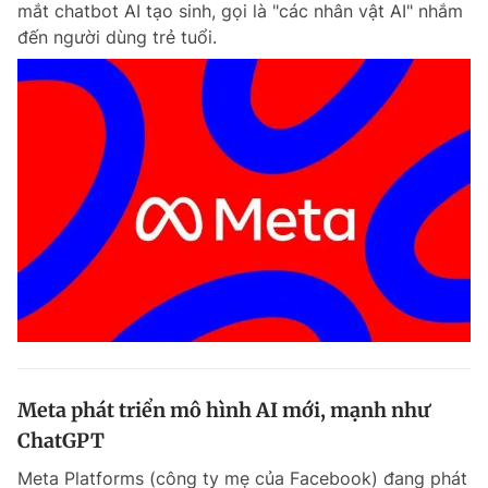
mắt chatbot AI tạo sinh, gọi là "các nhân vật AI" nhắm
Chuyên mục khác
đến người dùng trẻ tuổi.
Tin đã xem
Chào ngày mới
Tin 24h
Đăng xuất
Tin thị trường
Tin 360
Video
Magazine
Sản phẩm khác
Tiện ích
Bạn cần biết
Thông tin tòa soạn
Liên hệ quảng cáo
Meta phát triển mô hình AI mới, mạnh như
ChatGPT
Meta Platforms (công ty mẹ của Facebook) đang phát