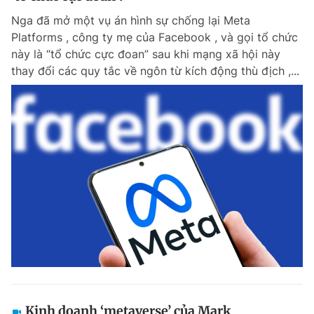
Nga đã mở một vụ án hình sự chống lại Meta
Platforms , công ty mẹ của Facebook , và gọi tổ chức
này là “tổ chức cực đoan” sau khi mạng xã hội này
thay đổi các quy tắc về ngôn từ kích động thù địch ,...
Kinh doanh ‘metaverse’ của Mark