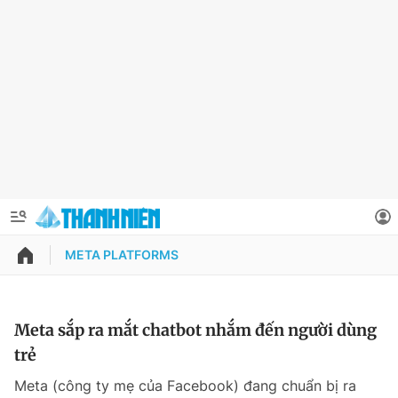
META PLATFORMS
QUẢNG CÁO
ĐẶT BÁO
Thông tin tài khoản
Meta sắp ra mắt chatbot nhắm đến người dùng
trẻ
Đổi mật khẩu
Chuyên mục
Meta (công ty mẹ của Facebook) đang chuẩn bị ra
Tin đã lưu