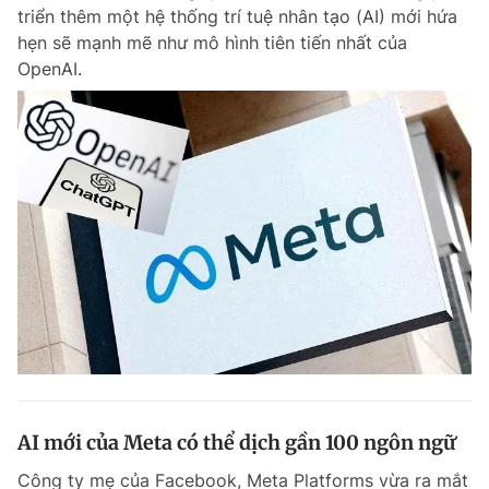
triển thêm một hệ thống trí tuệ nhân tạo (AI) mới hứa
hẹn sẽ mạnh mẽ như mô hình tiên tiến nhất của
OpenAI.
Đọc Thanh Niên trên điện thoại
Theo dõi báo trên
Hotline
Liên hệ quảng cáo
0906 645 777
0908 780 404
Đặt báo
Quảng cáo
RSS
Tòa soạn
Chính sách bảo m
Tổng biên tập: Nguyễn Ngọc Toàn
Phó tổng biên tập thường trực: Hải Thành
Phó tổng biên tập: Lâm Hiếu Dũng
AI mới của Meta có thể dịch gần 100 ngôn ngữ
Phó tổng biên tập: Trần Việt Hưng
Tổng thư ký tòa soạn: Đức Trung
Công ty mẹ của Facebook, Meta Platforms vừa ra mắt