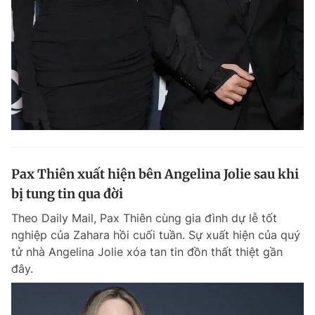
Đọc Thanh Niên trên điện thoại
Theo dõi báo trên
Pax Thiên xuất hiện bên Angelina Jolie sau khi
Hotline
Liên hệ quảng cáo
0906 645 777
0908 780 404
bị tung tin qua đời
Theo Daily Mail, Pax Thiên cùng gia đình dự lễ tốt
Đặt báo
Quảng cáo
RSS
Tòa soạn
Chính sách bảo m
nghiệp của Zahara hồi cuối tuần. Sự xuất hiện của quý
tử nhà Angelina Jolie xóa tan tin đồn thất thiệt gần
Tổng biên tập: Nguyễn Ngọc Toàn
Phó tổng biên tập thường trực: Hải Thành
đây.
Phó tổng biên tập: Lâm Hiếu Dũng
Phó tổng biên tập: Trần Việt Hưng
Tổng thư ký tòa soạn: Đức Trung