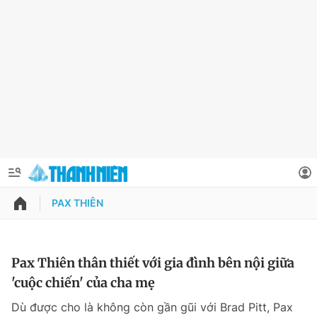
PAX THIÊN
QUẢNG CÁO
ĐẶT BÁO
Thông tin tài khoản
Pax Thiên thân thiết với gia đình bên nội giữa
'cuộc chiến' của cha mẹ
Đổi mật khẩu
Chuyên mục
Dù được cho là không còn gần gũi với Brad Pitt, Pax
Tin đã lưu