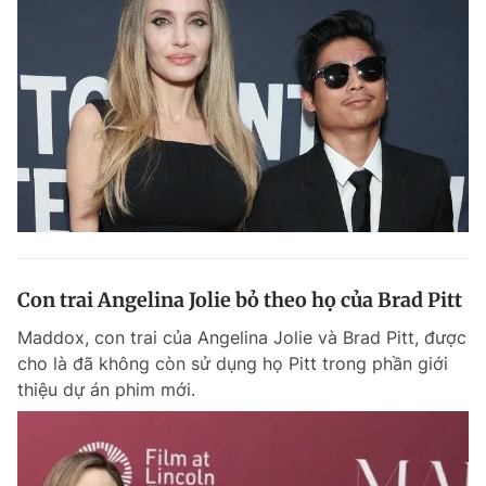
Giấy phép xuất bản số 110/GP - BTTTT cấp ngày 24.3.2020
© 2003-2026 Bản quyền thuộc về Báo Thanh Niên. Cấm sao chép
dưới mọi hình thức nếu không có sự chấp thuận bằng văn bản.
Phát triển bởi ePi Technologies, JSC.
Con trai Angelina Jolie bỏ theo họ của Brad Pitt
Maddox, con trai của Angelina Jolie và Brad Pitt, được
cho là đã không còn sử dụng họ Pitt trong phần giới
thiệu dự án phim mới.