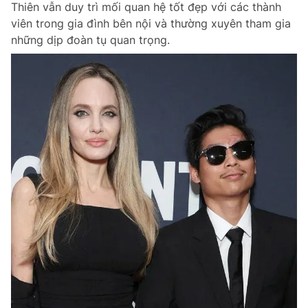
Thiên vẫn duy trì mối quan hệ tốt đẹp với các thành
Chuyên mục khác
viên trong gia đình bên nội và thường xuyên tham gia
Tin đã xem
những dịp đoàn tụ quan trọng.
Chào ngày mới
Tin 24h
Đăng xuất
Tin thị trường
Tin 360
Video
Magazine
Sản phẩm khác
Tiện ích
Bạn cần biết
Thông tin tòa soạn
Liên hệ quảng cáo