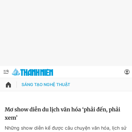
SÁNG TẠO NGHỆ THUẬT
QUẢNG CÁO
ĐẶT BÁO
Thông tin tài khoản
Mơ show diễn du lịch văn hóa ‘phải đến, phải
xem’
Đổi mật khẩu
Chuyên mục
Những show diễn kể được câu chuyện văn hóa, lịch sử
Tin đã lưu