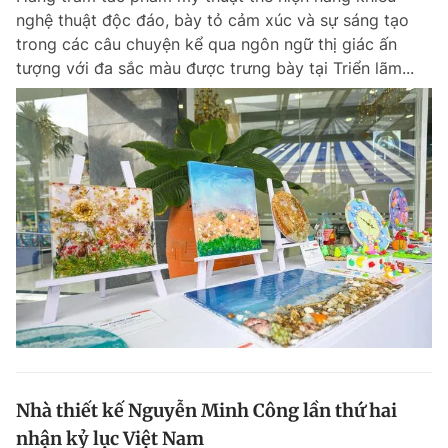
nghệ thuật độc đáo, bày tỏ cảm xúc và sự sáng tạo
Giấy phép xuất bản số 110/GP - BTTTT cấp ngày 24.3.2020
© 2003-2026 Bản quyền thuộc về Báo Thanh Niên. Cấm sao chép
trong các câu chuyện kể qua ngôn ngữ thị giác ấn
dưới mọi hình thức nếu không có sự chấp thuận bằng văn bản.
tượng với đa sắc màu được trưng bày tại Triển lãm...
Phát triển bởi ePi Technologies, JSC.
Nhà thiết kế Nguyễn Minh Công lần thứ hai
nhận kỷ lục Việt Nam