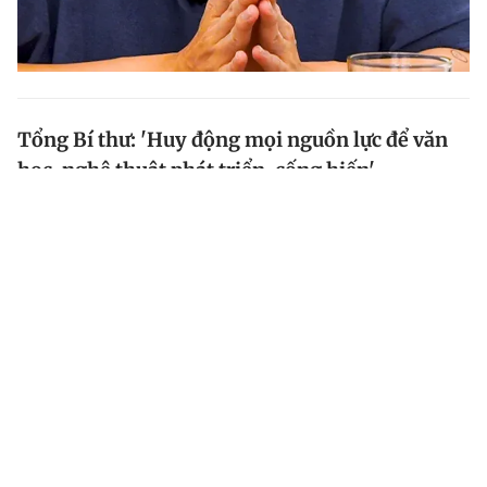
Tổng Bí thư: 'Huy động mọi nguồn lực để văn
học, nghệ thuật phát triển, cống hiến'
Tổng Bí thư đề nghị các cấp ủy đảng, chính quyền từ
T.Ư đến địa phương tạo điều kiện thuận lợi nhất cho
các hoạt động văn hóa, văn học nghệ thuật; huy động
mọi nguồn lực để văn hóa, văn học nghệ thuật phát...