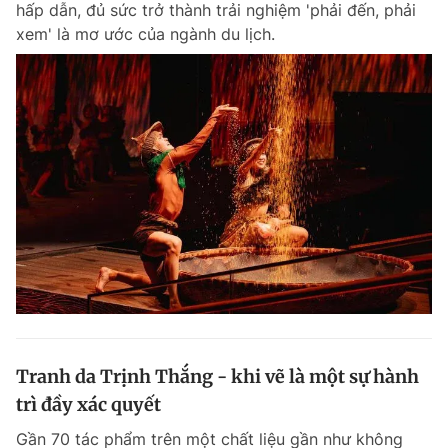
hấp dẫn, đủ sức trở thành trải nghiệm 'phải đến, phải
Chuyên mục khác
xem' là mơ ước của ngành du lịch.
Tin đã xem
Chào ngày mới
Tin 24h
Đăng xuất
Tin thị trường
Tin 360
Video
Magazine
Sản phẩm khác
Tiện ích
Bạn cần biết
Thông tin tòa soạn
Liên hệ quảng cáo
Tranh da Trịnh Thắng - khi vẽ là một sự hành
trì đầy xác quyết
Gần 70 tác phẩm trên một chất liệu gần như không