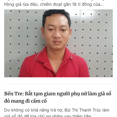
hồng giả lừa đảo, chiếm đoạt gần 18 tỉ đồng của...
Giấy phép xuất bản số 110/GP - BTTTT cấp ngày 24.3.2020
© 2003-2026 Bản quyền thuộc về Báo Thanh Niên. Cấm sao chép
dưới mọi hình thức nếu không có sự chấp thuận bằng văn bản.
Phát triển bởi ePi Technologies, JSC.
Bến Tre: Bắt tạm giam người phụ nữ làm giả sổ
đỏ mang đi cầm cố
Do không có khả năng trả nợ, Bùi Thị Thanh Trúc làm
giả sổ đỏ để lừa chủ nợ nhằm vay thêm tiền.