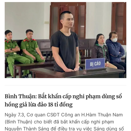
Đọc Thanh Niên trên điện thoại
Theo dõi báo trên
Hotline
Liên hệ quảng cáo
0906 645 777
0908 780 404
Đặt báo
Quảng cáo
RSS
Tòa soạn
Chính sách bảo m
Bình Thuận: Bắt khẩn cấp nghi phạm dùng sổ
hồng giả lừa đảo 18 tỉ đồng
Tổng biên tập: Nguyễn Ngọc Toàn
Phó tổng biên tập thường trực: Hải Thành
Ngày 7.3, Cơ quan CSĐT Công an H.Hàm Thuận Nam
Phó tổng biên tập: Lâm Hiếu Dũng
(Bình Thuận) cho biết đã bắt khẩn cấp nghi phạm
Phó tổng biên tập: Trần Việt Hưng
Tổng thư ký tòa soạn: Đức Trung
Nguyễn Thành Sáng để điều tra vụ việc Sáng dùng sổ