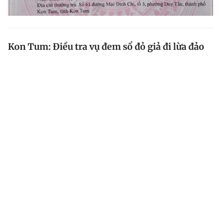
Kon Tum: Điều tra vụ đem sổ đỏ giả đi lừa đảo
Công an TP.Kon Tum (tỉnh Kon Tum) đang điều tra vụ
3 người trong 1 gia đình sử dụng giấy chứng nhận
quyền sử dụng đất (sổ đỏ) giả để cầm cố, lừa đảo 250
triệu đồng.