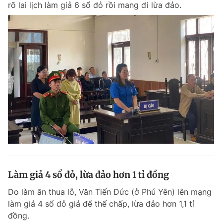
rõ lai lịch làm giả 6 sổ đỏ rồi mang đi lừa đảo.
Chuyên mục khác
Tin đã xem
Chào ngày mới
Tin 24h
Đăng xuất
Tin thị trường
Tin 360
Video
Magazine
Sản phẩm khác
Tiện ích
Bạn cần biết
Làm giả 4 sổ đỏ, lừa đảo hơn 1 tỉ đồng
Thông tin tòa soạn
Liên hệ quảng cáo
Do làm ăn thua lỗ, Văn Tiến Đức (ở Phú Yên) lên mạng
làm giả 4 sổ đỏ giả để thế chấp, lừa đảo hơn 1,1 tỉ
đồng.