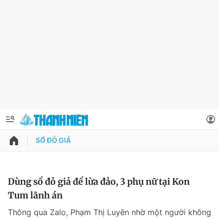
SỔ ĐỎ GIẢ
QUẢNG CÁO
ĐẶT BÁO
Thông tin tài khoản
Dùng sổ đỏ giả để lừa đảo, 3 phụ nữ tại Kon
Tum lãnh án
Đổi mật khẩu
Chuyên mục
Thông qua Zalo, Phạm Thị Luyên nhờ một người không
Tin đã lưu