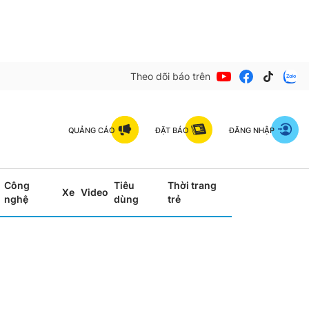
Theo dõi báo trên
QUẢNG CÁO
ĐẶT BÁO
ĐĂNG NHẬP
Công
Tiêu
Thời trang
Xe
Video
nghệ
dùng
trẻ