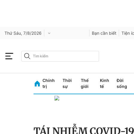
Thứ Sáu, 7/8/2026
Bạn cần biết
Tiện í
Chính
Thời
Thế
Kinh
Đời
trị
sự
giới
tế
sống
TÁI NHIỄM COVID-1