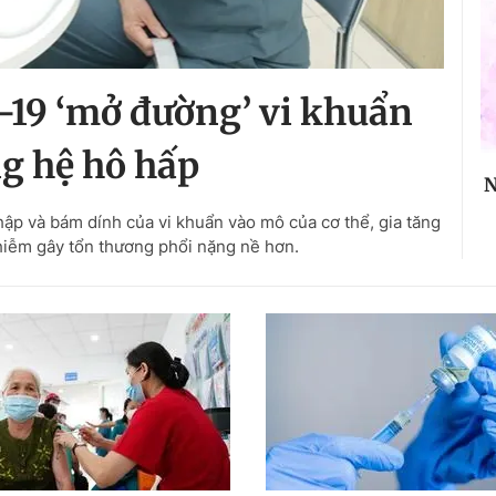
-19 ‘mở đường’ vi khuẩn
g hệ hô hấp
N
p và bám dính của vi khuẩn vào mô của cơ thể, gia tăng
hiễm gây tổn thương phổi nặng nề hơn.