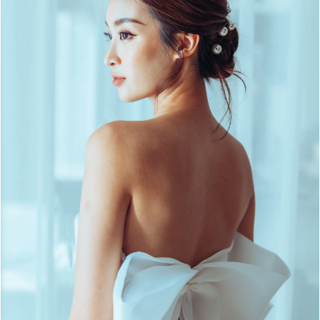
Đọc Thanh Niên trên điện thoại
Theo dõi báo trên
Hotline
Liên hệ quảng cáo
0906 645 777
0908 780 404
Đặt báo
Quảng cáo
RSS
Tòa soạn
Chính sách bảo m
Tổng biên tập: Nguyễn Ngọc Toàn
Phó tổng biên tập: Hải Thành
Ủy viên Ban biên tập - Tổng Thư ký tòa soạn: Trần Việt Hưng