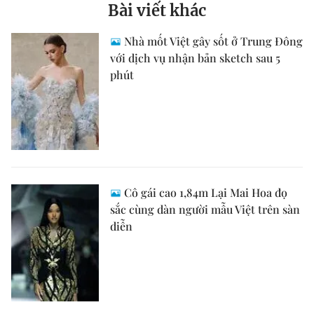
Bài viết khác
Nhà mốt Việt gây sốt ở Trung Đông
với dịch vụ nhận bản sketch sau 5
phút
Cô gái cao 1,84m Lại Mai Hoa đọ
sắc cùng dàn người mẫu Việt trên sàn
diễn