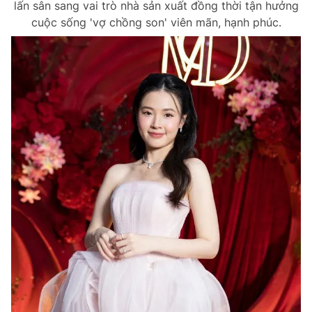
lấn sân sang vai trò nhà sản xuất đồng thời tận hưởng
cuộc sống 'vợ chồng son' viên mãn, hạnh phúc.