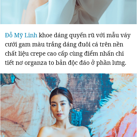
Giấy phép xuất bản số 110/GP - BTTTT cấp ngày 24.3.2020
© 2003-2026 Bản quyền thuộc về Báo Thanh Niên. Cấm sao chép
dưới mọi hình thức nếu không có sự chấp thuận bằng văn bản.
Phát triển bởi ePi Technologies, JSC.
Đỗ Mỹ Linh
khoe dáng quyến rũ với mẫu váy
cưới gam màu trắng dáng đuôi cá trên nền
chất liệu crepe cao cấp cùng điểm nhấn chi
tiết nơ organza to bản độc đáo ở phần lưng.