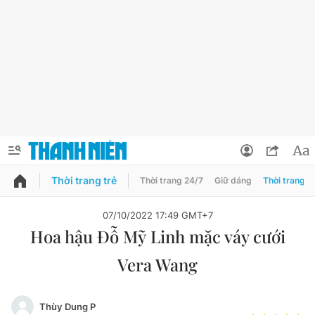
Thời trang trẻ
Thời trang 24/7
Giữ dáng
Thời trang n
PODCAST
QUẢNG CÁO
ĐẶT BÁO
07/10/2022 17:49 GMT+7
Hoa hậu Đỗ Mỹ Linh mặc váy cưới
Thông tin tài khoản
Vera Wang
Đổi mật khẩu
Chuyên mục
Tin đã lưu
Đánh giá tác giả
Thùy Dung P
Chuyên mục khác