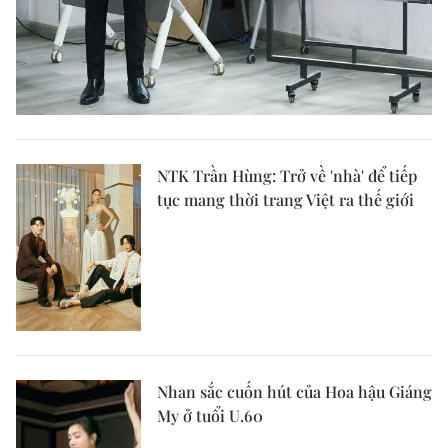
NTK Trần Hùng: Trở về 'nhà' để tiếp
tục mang thời trang Việt ra thế giới
Nhan sắc cuốn hút của Hoa hậu Giáng
My ở tuổi U.60