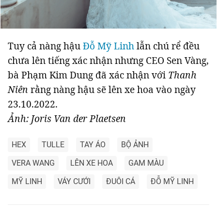
Tuy cả nàng hậu
Đỗ Mỹ Linh
lẫn chú rể đều
chưa lên tiếng xác nhận nhưng CEO Sen Vàng,
bà Phạm Kim Dung đã xác nhận với
Thanh
Niên
rằng nàng hậu sẽ lên xe hoa vào ngày
23.10.2022.
Ảnh: Joris Van der Plaetsen
HEX
TULLE
TAY ÁO
BỘ ẢNH
VERA WANG
LÊN XE HOA
GAM MÀU
MỸ LINH
VÁY CƯỚI
ĐUÔI CÁ
ĐỖ MỸ LINH