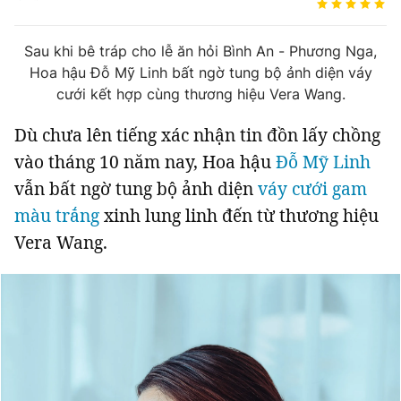
Tin đã xem
Chào ngày mới
Tin 24h
Sau khi bê tráp cho lễ ăn hỏi Bình An - Phương Nga,
Đăng xuất
Hoa hậu Đỗ Mỹ Linh bất ngờ tung bộ ảnh diện váy
Tin thị trường
Tin 360
cưới kết hợp cùng thương hiệu Vera Wang.
Dù chưa lên tiếng xác nhận tin đồn lấy chồng
Video
Podcasts
vào tháng 10 năm nay, Hoa hậu
Đỗ Mỹ Linh
vẫn bất ngờ tung bộ ảnh diện
váy cưới gam
Magazine
màu trắng
xinh lung linh đến từ thương hiệu
Vera Wang.
Sản phẩm khác
Tiện ích
Bạn cần biết
Thông tin tòa soạn
Liên hệ quảng cáo