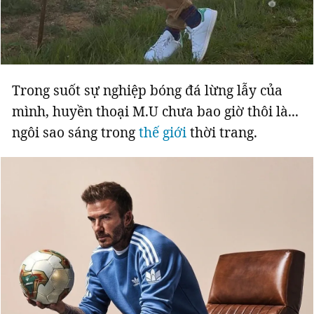
Giấy phép xuất bản số 110/GP - BTTTT cấp ngày 24.3.2020
© 2003-2026 Bản quyền thuộc về Báo Thanh Niên. Cấm sao chép
dưới mọi hình thức nếu không có sự chấp thuận bằng văn bản.
Phát triển bởi ePi Technologies, JSC.
Trong suốt sự nghiệp bóng đá lừng lẫy của
mình, huyền thoại M.U chưa bao giờ thôi là...
ngôi sao sáng trong
thế giới
thời trang.