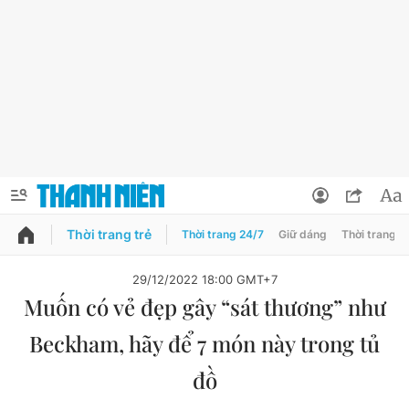
Thời trang trẻ
Thời trang 24/7
Giữ dáng
Thời trang n
PODCAST
QUẢNG CÁO
ĐẶT BÁO
29/12/2022 18:00 GMT+7
Muốn có vẻ đẹp gây “sát thương” như
Thông tin tài khoản
Beckham, hãy để 7 món này trong tủ
Đổi mật khẩu
Chuyên mục
đồ
Tin đã lưu
Chuyên mục khác