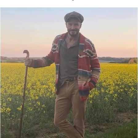
Đọc Thanh Niên trên điện thoại
Theo dõi báo trên
Hotline
Liên hệ quảng cáo
0906 645 777
0908 780 404
Đặt báo
Quảng cáo
RSS
Tòa soạn
Chính sách bảo m
Tổng biên tập: Nguyễn Ngọc Toàn
Phó tổng biên tập: Hải Thành
Ủy viên Ban biên tập - Tổng Thư ký tòa soạn: Trần Việt Hưng