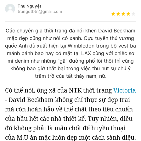
Tin đã xem
Thu Nguyệt
Đánh giá tác giả
Chào ngày mới
trangdtbtn@gmail.com
Tin 24h
Đăng xuất
Các chuyên gia thời trang đã nói khen David Beckham
Tin thị trường
Tin 360
mặc đẹp cũng như nói cỏ xanh. Cựu tuyển thủ vương
quốc Anh dù xuất hiện tại Wimbledon trong bộ vest ba
Video
Podcasts
mảnh bảnh bao hay có mặt tại LAX cùng với chiếc sơ
mi denim như những “gã” đường phố lôi thôi thì cũng
không bao giờ thất bại trong việc thu hút sự chú ý
Magazine
trầm trồ của tất thảy nam, nữ.
Có thể nói, ông xã của NTK thời trang
Victoria
Sản phẩm khác
- David Beckham không chỉ thực sự đẹp trai
Tiện ích
Bạn cần biết
mà còn hoàn hảo về thể chất theo tiêu chuẩn
của hầu hết các nhà thiết kế. Tuy nhiên, điều
Thông tin tòa soạn
Liên hệ quảng cáo
đó không phải là mấu chốt để huyền thoại
của M.U ăn mặc luôn đẹp một cách sành điệu.