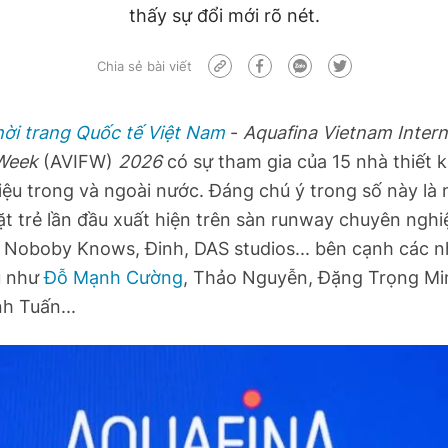
thấy sự đổi mới rõ nét.
Chia sẻ bài viết
hời trang Quốc tế Việt Nam
-
Aquafina Vietnam Intern
 Week
(AVIFW)
2026
có sự tham gia của 15 nhà thiết k
ệu trong và ngoài nước. Đáng chú ý trong số này là
t trẻ lần đầu xuất hiện trên sàn runway chuyên ngh
, Noboby Knows, Đinh, DAS studios... bên cạnh các n
u như
Đỗ Mạnh Cường
, Thảo Nguyễn, Đặng Trọng Mi
h Tuấn...