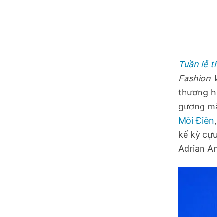
Hồ Chí Minh
Hà Tĩnh
Hưng Yên
Tuần lễ t
Hải Phòng
Fashion
thương hi
Khánh Hòa
gương mặ
Môi Điên
Lai Châu
kế kỳ cự
Lào Cai
Adrian An
Lâm Đồng
Lạng Sơn
Nghệ An