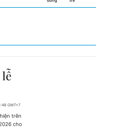
dùng
trẻ
 lễ
1:48 GMT+7
hiện trên
 2026 cho