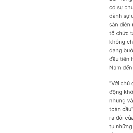
có sự ch
dành sự ư
sàn diễn
tổ chức t
không chu
đang bướ
đầu tiên 
Nam đến 
"Với chủ
động khôn
nhưng vẫn
toàn cầu”
ra đời củ
tụ những 