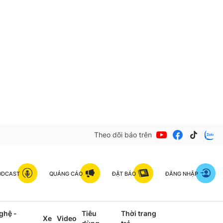
Theo dõi báo trên
ODCAST
QUẢNG CÁO
ĐẶT BÁO
ĐĂNG NHẬP
ghệ -
Tiêu
Thời trang
Xe
Video