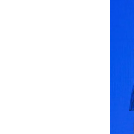
Ninh Bình
Phú Thọ
Quảng Ngãi
Quảng Ninh
Quảng Trị
Sơn La
Thanh Hóa
Thái Nguyên
Thừa Thiên Huế