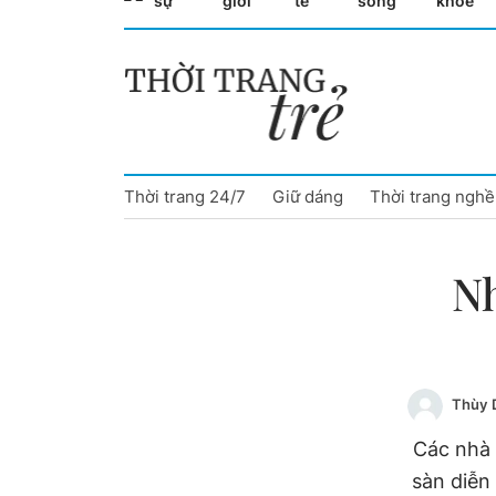
sự
giới
tế
sống
khỏe
Cà Mau
Cần Thơ
Điện Biên
Thời trang 24/7
Giữ dáng
Thời trang nghề
Đà Nẵng
Đắk Lắk
Nh
Đồng Nai
Đồng Tháp
Thùy 
Gia Lai
Các nhà 
Hà Nội
sàn diễn