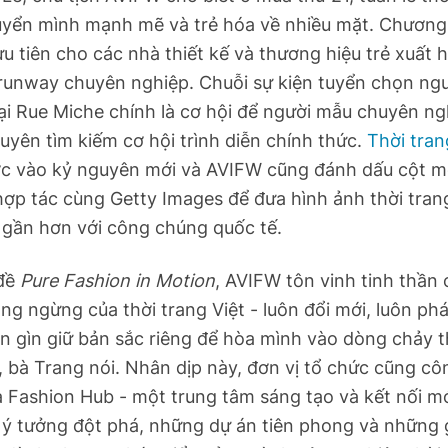
uyển mình mạnh mẽ và trẻ hóa về nhiều mặt. Chương 
u tiên cho các nhà thiết kế và thương hiệu trẻ xuất h
 runway chuyên nghiệp. Chuỗi sự kiện tuyển chọn ng
ại Rue Miche chính là cơ hội để người mẫu chuyên ng
yên tìm kiếm cơ hội trình diễn chính thức.
Thời tran
c vào kỷ nguyên mới và AVIFW cũng đánh dấu cột m
hợp tác cùng Getty Images để đưa hình ảnh thời tran
gần hơn với công chúng quốc tế.
 đề
Pure Fashion in Motion
, AVIFW tôn vinh tinh thần
g ngừng của thời trang Việt - luôn đổi mới, luôn phá
 gìn giữ bản sắc riêng để hòa mình vào dòng chảy t
, bà Trang nói. Nhân dịp này, đơn vị tổ chức cũng cô
a Fashion Hub - một trung tâm sáng tạo và kết nối mớ
ý tưởng đột phá, những dự án tiên phong và những gi