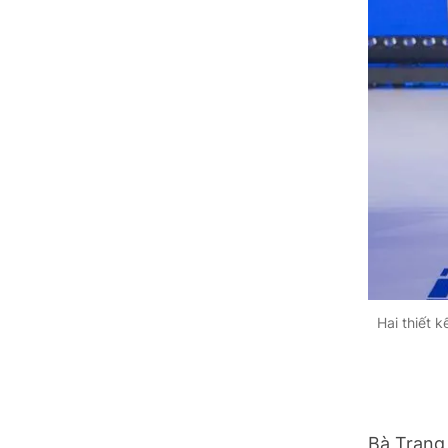
Tuyên Quang
Tây Ninh
Vĩnh Long
Hai thiết 
Bà Trang