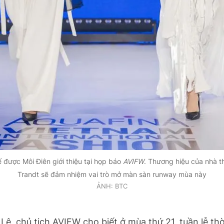
kế được Môi Điên giới thiệu tại họp báo
AVIFW
. Thương hiệu của nhà t
Trandt sẽ đảm nhiệm vai trò mở màn sàn runway mùa này
ẢNH: BTC
 Lê, chủ tịch AVIFW
cho biết ở mùa thứ 21, tuần lễ thờ