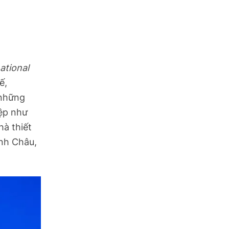
ational
ế,
 những
iệp như
hà thiết
nh Châu,