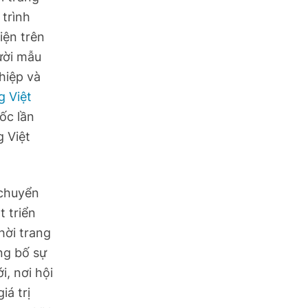
trình
iện trên
ười mẫu
hiệp và
g Việt
ốc lần
g Việt
 chuyển
t triển
hời trang
ng bố sự
i, nơi hội
á trị