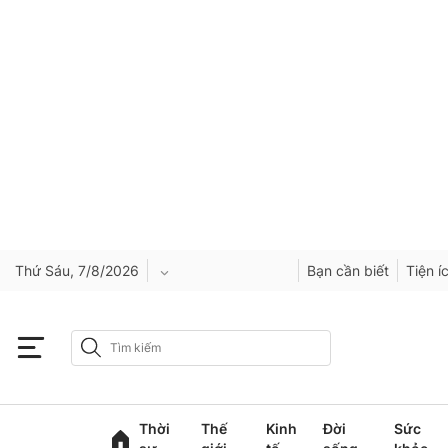
Thứ Sáu, 7/8/2026
Bạn cần biết
Tiện í
An Giang
Bắc Ninh
Thời
Thế
Kinh
Đời
Sức
Cao Bằng