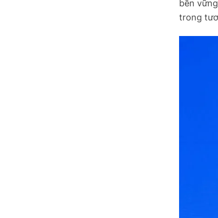
bền vững
trong tươ