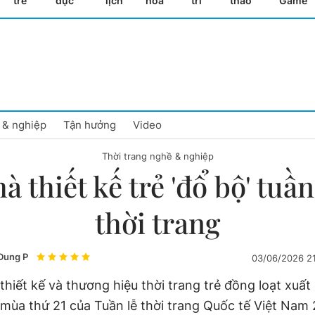
trẻ
dục
lịch
hóa
trí
thao
Game
 & nghiệp
Tận hưởng
Video
Thời trang nghề & nghiệp
à thiết kế trẻ 'đổ bộ' tuần
thời trang
Dung P
03/06/2026 2
thiết kế và thương hiệu thời trang trẻ đồng loạt xuất 
 mùa thứ 21 của Tuần lễ thời trang Quốc tế Việt Nam