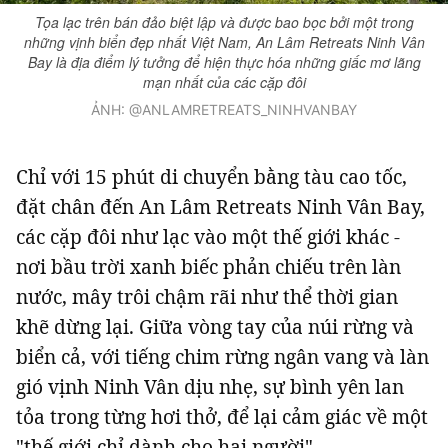
Tọa lạc trên bán đảo biệt lập và được bao bọc bởi một trong
những vịnh biển đẹp nhất Việt Nam, An Lâm Retreats Ninh Vân
Bay là địa điểm lý tưởng để hiện thực hóa những giấc mơ lãng
mạn nhất của các cặp đôi
ẢNH: @ANLAMRETREATS_NINHVANBAY
Chỉ với 15 phút di chuyển bằng tàu cao tốc,
đặt chân đến An Lâm Retreats Ninh Vân Bay,
các cặp đôi như lạc vào một thế giới khác -
nơi bầu trời xanh biếc phản chiếu trên làn
nước, mây trôi chậm rãi như thể thời gian
khẽ dừng lại. Giữa vòng tay của núi rừng và
biển cả, với tiếng chim rừng ngân vang và làn
gió vịnh Ninh Vân dịu nhẹ, sự bình yên lan
tỏa trong từng hơi thở, để lại cảm giác về một
"thế giới chỉ dành cho hai người".