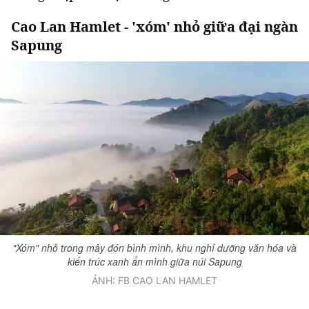
Cao Lan Hamlet - 'xóm' nhỏ giữa đại ngàn
Sapung
Đọc Thanh Niên trên điện thoại
Theo dõi báo trên
Hotline
Liên hệ quảng cáo
0906 645 777
0908 780 404
"Xóm" nhỏ trong mây đón bình mình, khu nghỉ dưỡng văn hóa và
Đặt báo
Quảng cáo
RSS
Tòa soạn
Chính sách bảo m
kiến trúc xanh ẩn mình giữa núi Sapung
Tổng biên tập: Nguyễn Ngọc Toàn
ẢNH: FB CAO LAN HAMLET
Phó tổng biên tập: Hải Thành
Ủy viên Ban biên tập - Tổng Thư ký tòa soạn: Trần Việt Hưng