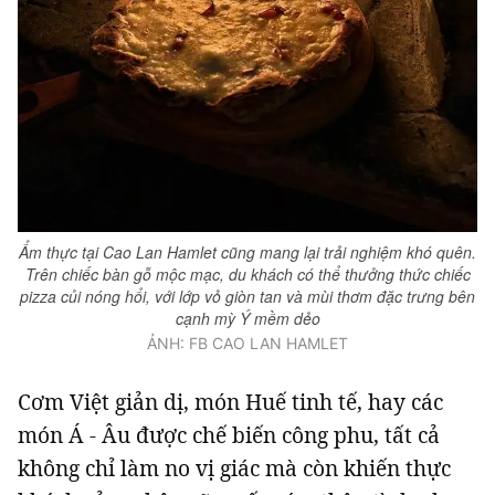
Ẩm thực tại Cao Lan Hamlet cũng mang lại trải nghiệm khó quên.
Trên chiếc bàn gỗ mộc mạc, du khách có thể thưởng thức chiếc
pizza củi nóng hổi, với lớp vỏ giòn tan và mùi thơm đặc trưng bên
cạnh mỳ Ý mềm dẻo
ẢNH: FB CAO LAN HAMLET
Cơm Việt giản dị, món Huế tinh tế, hay các
món Á - Âu được chế biến công phu, tất cả
không chỉ làm no vị giác mà còn khiến thực