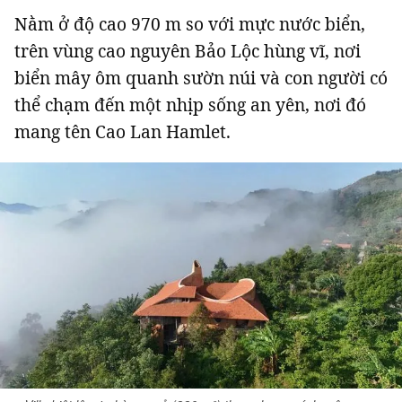
Nằm ở độ cao 970 m so với mực nước biển,
Giấy phép xuất bản số 110/GP - BTTTT cấp ngày 24.3.2020
© 2003-2026 Bản quyền thuộc về Báo Thanh Niên. Cấm sao chép
trên vùng cao nguyên Bảo Lộc hùng vĩ, nơi
dưới mọi hình thức nếu không có sự chấp thuận bằng văn bản.
Phát triển bởi ePi Technologies, JSC.
biển mây ôm quanh sườn núi và con người có
thể chạm đến một nhịp sống an yên, nơi đó
mang tên Cao Lan Hamlet.