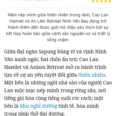
Tin đã xem
Chào ngày mới
Tin 24h
Nằm nép mình giữa thiên nhiên trong lành,
Cao Lan
Đăng xuất
Hamlet
và
An Lâm Retreat Ninh Vân Bay
đang trở
Tin thị trường
Tin 360
thành điểm đến được giới mộ điệu yêu thích bởi sự
kết hợp hoàn hảo giữa cảnh sắc nguyên sơ và triết lý
sống chậm.
Video
Podcasts
Giữa đại ngàn Sapung hùng vĩ và vịnh Ninh
Magazine
Vân xanh ngát, hai chốn ẩn trú: Cao Lan
Hamlet và Anlam Retreat mở ra hành trình
tìm về sự an yên tuyệt đối giữa
thiên nhiên
.
Sản phẩm khác
Một bên là những ngôi nhà sàn của người Cao
Tiện ích
Bạn cần biết
Lan mộc mạc nép mình trong rừng sâu, nơi
tiếng gió hòa cùng tiếng suối róc rách; một
Thông tin tòa soạn
Liên hệ quảng cáo
bên là
khu nghỉ dưỡng
tinh tế, hòa mình
trong nhịp thở đại dương.