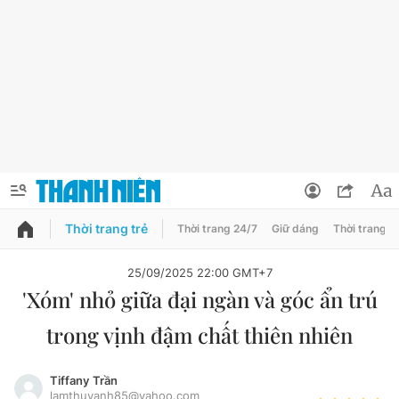
Thời trang trẻ
Thời trang 24/7
Giữ dáng
Thời trang n
PODCAST
QUẢNG CÁO
ĐẶT BÁO
25/09/2025 22:00 GMT+7
'Xóm' nhỏ giữa đại ngàn và góc ẩn trú
Thông tin tài khoản
trong vịnh đậm chất thiên nhiên
Đổi mật khẩu
Chuyên mục
Tin đã lưu
Tiffany Trần
Đánh giá tác giả
lamthuyanh85@yahoo.com
Chuyên mục khác