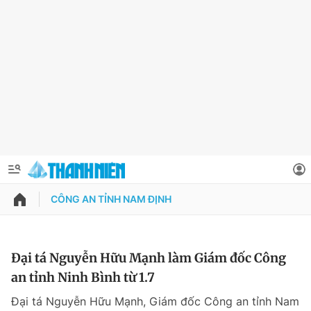
CÔNG AN TỈNH NAM ĐỊNH
QUẢNG CÁO
ĐẶT BÁO
Thông tin tài khoản
Đại tá Nguyễn Hữu Mạnh làm Giám đốc Công
an tỉnh Ninh Bình từ 1.7
Đổi mật khẩu
Chuyên mục
Đại tá Nguyễn Hữu Mạnh, Giám đốc Công an tỉnh Nam
Tin đã lưu