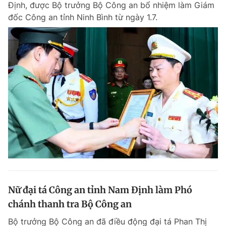
Định, được Bộ trưởng Bộ Công an bổ nhiệm làm Giám
Chuyên mục khác
đốc Công an tỉnh Ninh Bình từ ngày 1.7.
Tin đã xem
Chào ngày mới
Tin 24h
Đăng xuất
Tin thị trường
Tin 360
Video
Magazine
Sản phẩm khác
Tiện ích
Bạn cần biết
Thông tin tòa soạn
Liên hệ quảng cáo
Nữ đại tá Công an tỉnh Nam Định làm Phó
chánh thanh tra Bộ Công an
Bộ trưởng Bộ Công an đã điều động đại tá Phan Thị