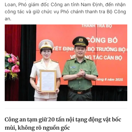
Loan, Phó giám đốc Công an tỉnh Nam Định, đến nhận
công tác và giữ chức vụ Phó chánh thanh tra Bộ Công
an.
Đọc Thanh Niên trên điện thoại
Theo dõi báo trên
Hotline
Liên hệ quảng cáo
0906 645 777
0908 780 404
Đặt báo
Quảng cáo
RSS
Tòa soạn
Chính sách bảo m
Tổng biên tập: Nguyễn Ngọc Toàn
Phó tổng biên tập thường trực: Hải Thành
Phó tổng biên tập: Lâm Hiếu Dũng
Công an tạm giữ 20 tấn nội tạng động vật bốc
Phó tổng biên tập: Trần Việt Hưng
mùi, không rõ nguồn gốc
Tổng thư ký tòa soạn: Đức Trung