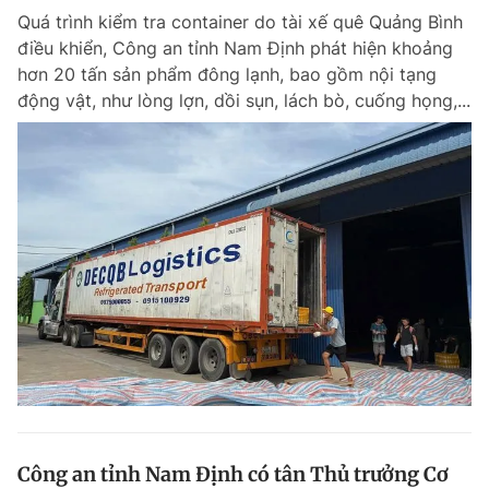
Quá trình kiểm tra container do tài xế quê Quảng Bình
Giấy phép xuất bản số 110/GP - BTTTT cấp ngày 24.3.2020
© 2003-2026 Bản quyền thuộc về Báo Thanh Niên. Cấm sao chép
điều khiển, Công an tỉnh Nam Định phát hiện khoảng
dưới mọi hình thức nếu không có sự chấp thuận bằng văn bản.
hơn 20 tấn sản phẩm đông lạnh, bao gồm nội tạng
Phát triển bởi ePi Technologies, JSC.
động vật, như lòng lợn, dồi sụn, lách bò, cuống họng,...
Công an tỉnh Nam Định có tân Thủ trưởng Cơ