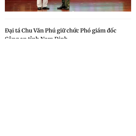
Đại tá Chu Văn Phú giữ chức Phó giám đốc
Công an tỉnh Nam Định
Đại tá Nguyễn Văn Trầm, Phó giám đốc Công an tỉnh
Nam Định, được điều động làm Phó tư lệnh Bộ Tư lệnh
Cảnh sát cơ động. Đại tá Chu Văn Phú, Phó cục trưởng
Cục CSĐT tội phạm về ma túy (C04, Bộ Công an),...