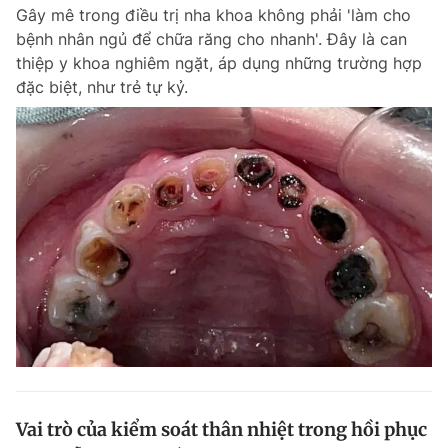
Gây mê trong điều trị nha khoa không phải 'làm cho
bệnh nhân ngủ để chữa răng cho nhanh'. Đây là can
thiệp y khoa nghiêm ngặt, áp dụng những trường hợp
Đọc Thanh Niên trên điện thoại
đặc biệt, như trẻ tự kỷ.
Theo dõi báo trên
Hotline
Liên hệ quảng cáo
0906 645 777
0908 780 404
Đặt báo
Quảng cáo
RSS
Tòa soạn
Chính sách bảo m
Tổng biên tập: Nguyễn Ngọc Toàn
Phó tổng biên tập thường trực: Hải Thành
Phó tổng biên tập: Lâm Hiếu Dũng
Phó tổng biên tập: Trần Việt Hưng
Vai trò của kiểm soát thân nhiệt trong hồi phục
Tổng thư ký tòa soạn: Đức Trung