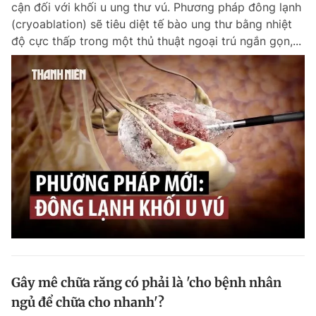
cận đối với khối u ung thư vú. Phương pháp đông lạnh
Chuyên mục khác
(cryoablation) sẽ tiêu diệt tế bào ung thư bằng nhiệt
Tin đã xem
độ cực thấp trong một thủ thuật ngoại trú ngắn gọn,...
Chào ngày mới
Tin 24h
Đăng xuất
Tin thị trường
Tin 360
Video
Magazine
Sản phẩm khác
Tiện ích
Bạn cần biết
Thông tin tòa soạn
Liên hệ quảng cáo
Gây mê chữa răng có phải là 'cho bệnh nhân
ngủ để chữa cho nhanh'?