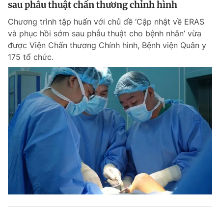
sau phẫu thuật chấn thương chỉnh hình
Giấy phép xuất bản số 110/GP - BTTTT cấp ngày 24.3.2020
© 2003-2026 Bản quyền thuộc về Báo Thanh Niên. Cấm sao chép
Chương trình tập huấn với chủ đề ‘Cập nhật về ERAS
dưới mọi hình thức nếu không có sự chấp thuận bằng văn bản.
và phục hồi sớm sau phẫu thuật cho bệnh nhân’ vừa
Phát triển bởi ePi Technologies, JSC.
được Viện Chấn thương Chỉnh hình, Bệnh viện Quân y
175 tổ chức.