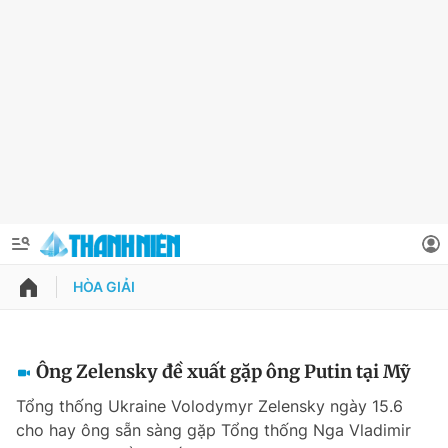
HÒA GIẢI
QUẢNG CÁO
ĐẶT BÁO
Thông tin tài khoản
Ông Zelensky đề xuất gặp ông Putin tại Mỹ
Đổi mật khẩu
Tổng thống Ukraine Volodymyr Zelensky ngày 15.6
Chuyên mục
cho hay ông sẵn sàng gặp Tổng thống Nga Vladimir
Tin đã lưu