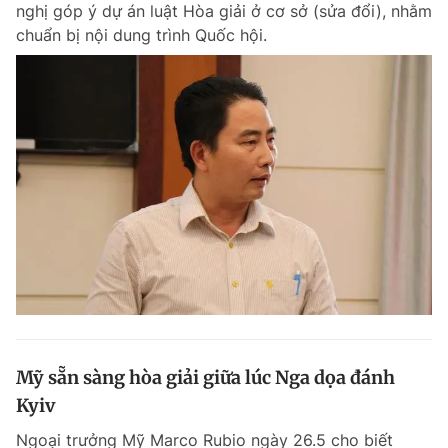
nghị góp ý dự án luật Hòa giải ở cơ sở (sửa đổi), nhằm
chuẩn bị nội dung trình Quốc hội.
Đọc Thanh Niên trên điện thoại
Theo dõi báo trên
Hotline
Liên hệ quảng cáo
0906 645 777
0908 780 404
Đặt báo
Quảng cáo
RSS
Tòa soạn
Chính sách bảo m
Tổng biên tập: Nguyễn Ngọc Toàn
Mỹ sẵn sàng hòa giải giữa lúc Nga dọa đánh
Phó tổng biên tập thường trực: Hải Thành
Phó tổng biên tập: Lâm Hiếu Dũng
Kyiv
Phó tổng biên tập: Trần Việt Hưng
Tổng thư ký tòa soạn: Đức Trung
Ngoại trưởng Mỹ Marco Rubio ngày 26.5 cho biết