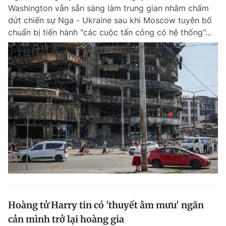
Washington vẫn sẵn sàng làm trung gian nhằm chấm
Giấy phép xuất bản số 110/GP - BTTTT cấp ngày 24.3.2020
© 2003-2026 Bản quyền thuộc về Báo Thanh Niên. Cấm sao chép
dứt chiến sự Nga - Ukraine sau khi Moscow tuyên bố
dưới mọi hình thức nếu không có sự chấp thuận bằng văn bản.
chuẩn bị tiến hành "các cuộc tấn công có hệ thống"...
Phát triển bởi ePi Technologies, JSC.
Hoàng tử Harry tin có 'thuyết âm mưu' ngăn
cản mình trở lại hoàng gia