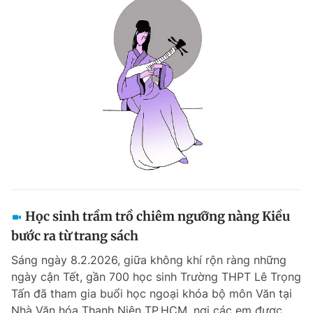
Đọc Thanh Niên trên điện thoại
Theo dõi báo trên
Hotline
Liên hệ quảng cáo
0906 645 777
0908 780 404
Học sinh trầm trồ chiêm ngưỡng nàng Kiều
Đặt báo
Quảng cáo
RSS
Tòa soạn
Chính sách bảo m
bước ra từ trang sách
Tổng biên tập: Nguyễn Ngọc Toàn
Sáng ngày 8.2.2026, giữa không khí rộn ràng những
Phó tổng biên tập thường trực: Hải Thành
ngày cận Tết, gần 700 học sinh Trường THPT Lê Trọng
Phó tổng biên tập: Lâm Hiếu Dũng
Phó tổng biên tập: Trần Việt Hưng
Tấn đã tham gia buổi học ngoại khóa bộ môn Văn tại
Tổng thư ký tòa soạn: Đức Trung
Nhà Văn hóa Thanh Niên TP.HCM, nơi các em được...