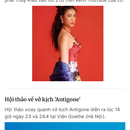
phải Thúy Kiều vào tối 21.6 trên kênh YouTube của cô.
Hội thảo về vở kịch 'Antigone'
Hội thảo xoay quanh vở kịch Antigone diễn ra lúc 14
giờ ngày 23 và 24.4 tại Viện Goethe (Hà Nội).