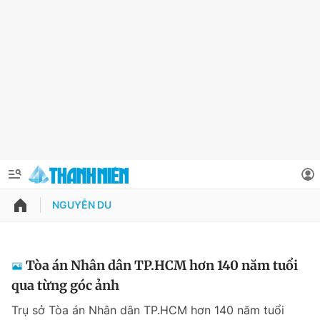
NGUYỄN DU
QUẢNG CÁO
ĐẶT BÁO
Thông tin tài khoản
Tòa án Nhân dân TP.HCM hơn 140 năm tuổi
qua từng góc ảnh
Đổi mật khẩu
Chuyên mục
Trụ sở Tòa án Nhân dân TP.HCM hơn 140 năm tuổi
Tin đã lưu