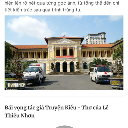
hiện lên rõ nét qua từng góc ảnh, từ tổng thể đến chi
Chuyên mục khác
tiết kiến trúc sau quá trình trùng tu.
Tin đã xem
Chào ngày mới
Tin 24h
Đăng xuất
Tin thị trường
Tin 360
Video
Magazine
Sản phẩm khác
Tiện ích
Bạn cần biết
Thông tin tòa soạn
Liên hệ quảng cáo
Bái vọng tác giả Truyện Kiều - Thơ của Lê
Thiếu Nhơn