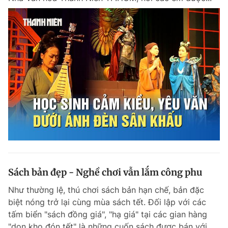
Giấy phép xuất bản số 110/GP - BTTTT cấp ngày 24.3.2020
© 2003-2026 Bản quyền thuộc về Báo Thanh Niên. Cấm sao chép
dưới mọi hình thức nếu không có sự chấp thuận bằng văn bản.
Phát triển bởi ePi Technologies, JSC.
Sách bản đẹp - Nghề chơi vẫn lắm công phu
Như thường lệ, thú chơi sách bản hạn chế, bản đặc
biệt nóng trở lại cùng mùa sách tết. Đối lập với các
tấm biển "sách đồng giá", "hạ giá" tại các gian hàng
"dọn kho đón tết" là những cuốn sách được bán với...