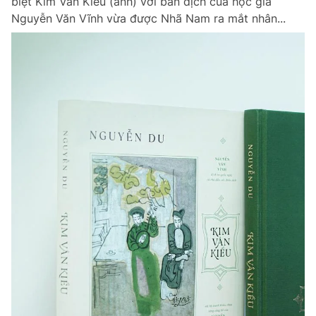
biệt Kim Vân Kiều (ảnh) với bản dịch của học giả
Nguyễn Văn Vĩnh vừa được Nhã Nam ra mắt nhân...