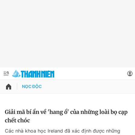
NỌC ĐỘC
QUẢNG CÁO
ĐẶT BÁO
Thông tin tài khoản
Giải mã bí ẩn về 'hang ổ' của những loài bọ cạp
chết chóc
Đổi mật khẩu
Chuyên mục
Các nhà khoa học Ireland đã xác định được những
Tin đã lưu