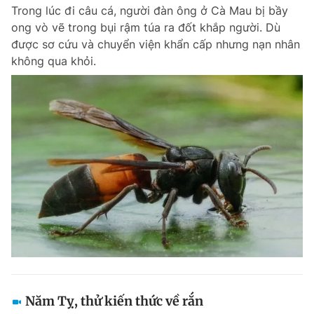
Trong lúc đi câu cá, người đàn ông ở Cà Mau bị bầy
ong vò vẽ trong bụi rậm túa ra đốt khắp người. Dù
được sơ cứu và chuyển viện khẩn cấp nhưng nạn nhân
Đọc Thanh Niên trên điện thoại
không qua khỏi.
Theo dõi báo trên
Hotline
Liên hệ quảng cáo
0906 645 777
0908 780 404
Đặt báo
Quảng cáo
RSS
Tòa soạn
Chính sách bảo m
Tổng biên tập: Nguyễn Ngọc Toàn
Phó tổng biên tập thường trực: Hải Thành
Phó tổng biên tập: Lâm Hiếu Dũng
Phó tổng biên tập: Trần Việt Hưng
Năm Tỵ, thử kiến thức về rắn
Tổng thư ký tòa soạn: Đức Trung