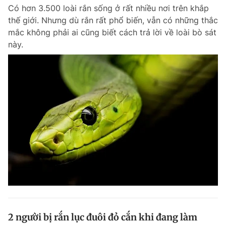
Có hơn 3.500 loài rắn sống ở rất nhiều nơi trên khắp
Giấy phép xuất bản số 110/GP - BTTTT cấp ngày 24.3.2020
© 2003-2026 Bản quyền thuộc về Báo Thanh Niên. Cấm sao chép
thế giới. Nhưng dù rắn rất phổ biến, vẫn có những thắc
dưới mọi hình thức nếu không có sự chấp thuận bằng văn bản.
mắc không phải ai cũng biết cách trả lời về loài bò sát
Phát triển bởi ePi Technologies, JSC.
này.
2 người bị rắn lục đuôi đỏ cắn khi đang làm