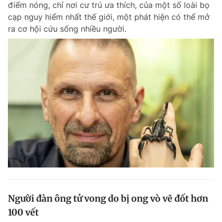
điểm nóng, chỉ nơi cư trú ưa thích, của một số loài bọ
Chuyên mục khác
cạp nguy hiểm nhất thế giới, một phát hiện có thể mở
Tin đã xem
ra cơ hội cứu sống nhiều người.
Chào ngày mới
Tin 24h
Đăng xuất
Tin thị trường
Tin 360
Video
Magazine
Sản phẩm khác
Tiện ích
Bạn cần biết
Thông tin tòa soạn
Liên hệ quảng cáo
Người đàn ông tử vong do bị ong vò vẽ đốt hơn
100 vết