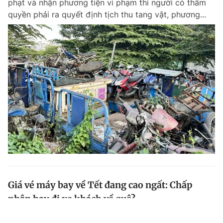
phạt và nhận phương tiện vi phạm thì người có thẩm
quyền phải ra quyết định tịch thu tang vật, phương...
Giá vé máy bay về Tết đang cao ngất: Chấp
nhận hay đi xe khách về quê?
Giá vé máy bay Tết năm 2024 vào những ngày cao