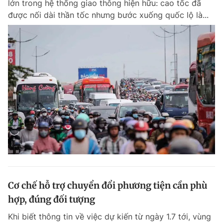
lớn trong hệ thống giao thông hiện hữu: cao tốc đã
Chuyên mục khác
được nối dài thần tốc nhưng bước xuống quốc lộ là...
Tin đã xem
Chào ngày mới
Tin 24h
Đăng xuất
Tin thị trường
Tin 360
Video
Magazine
Sản phẩm khác
Tiện ích
Bạn cần biết
Thông tin tòa soạn
Liên hệ quảng cáo
Cơ chế hỗ trợ chuyển đổi phương tiện cần phù
hợp, đúng đối tượng
Khi biết thông tin về việc dự kiến từ ngày 1.7 tới, vùng