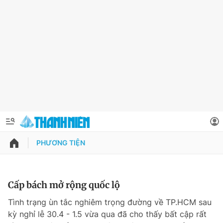
PHƯƠNG TIỆN
QUẢNG CÁO
ĐẶT BÁO
Thông tin tài khoản
Cấp bách mở rộng quốc lộ
Đổi mật khẩu
Tình trạng ùn tắc nghiêm trọng đường về TP.HCM sau
Chuyên mục
kỳ nghỉ lễ 30.4 - 1.5 vừa qua đã cho thấy bất cập rất
Tin đã lưu