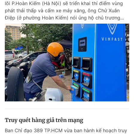
lõi P.Hoàn Kiếm (Hà Nội) sẽ triển khai thí điểm vùng
phát thải thấp và cấm xe máy xăng, ông Chử Xuân
Điệp (ở phường Hoàn Kiếm) nói ủng hộ chủ trương...
Đọc Thanh Niên trên điện thoại
Theo dõi báo trên
Hotline
Liên hệ quảng cáo
0906 645 777
0908 780 404
Đặt báo
Quảng cáo
RSS
Tòa soạn
Chính sách bảo m
Tổng biên tập: Nguyễn Ngọc Toàn
Phó tổng biên tập thường trực: Hải Thành
Phó tổng biên tập: Lâm Hiếu Dũng
Truy quét hàng giả trên mạng
Phó tổng biên tập: Trần Việt Hưng
Tổng thư ký tòa soạn: Đức Trung
Ban Chỉ đạo 389 TP.HCM vừa ban hành kế hoạch truy