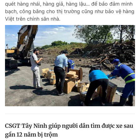
quét hàng nhái, hàng giả, hàng lậu... để bảo đảm minh
Giấy phép xuất bản số 110/GP - BTTTT cấp ngày 24.3.2020
bạch, công bằng cho thị trường cũng như bảo vệ hàng
© 2003-2026 Bản quyền thuộc về Báo Thanh Niên. Cấm sao chép
dưới mọi hình thức nếu không có sự chấp thuận bằng văn bản.
Việt trên chính sân nhà.
Phát triển bởi ePi Technologies, JSC.
CSGT Tây Ninh giúp người dân tìm được xe sau
gần 12 năm bị trộm