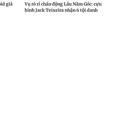
id giả
Vụ rò rỉ chấn động Lầu Năm Góc: cựu
binh Jack Teixeira nhận 6 tội danh