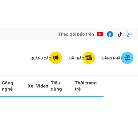
Theo dõi báo trên
QUẢNG CÁO
ĐẶT BÁO
ĐĂNG NHẬP
Công
Tiêu
Thời trang
Xe
Video
nghệ
dùng
trẻ