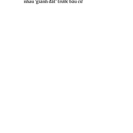
nhau 'giành đất' trước bầu cử