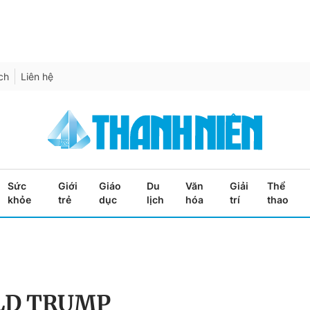
ích
Liên hệ
Sức
Giới
Giáo
Du
Văn
Giải
Thể
khỏe
trẻ
dục
lịch
hóa
trí
thao
LD TRUMP