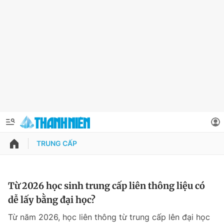
TRUNG CẤP
QUẢNG CÁO
ĐẶT BÁO
Thông tin tài khoản
Từ 2026 học sinh trung cấp liên thông liệu có
dễ lấy bằng đại học?
Đổi mật khẩu
Chuyên mục
Từ năm 2026, học liên thông từ trung cấp lên đại học
Tin đã lưu