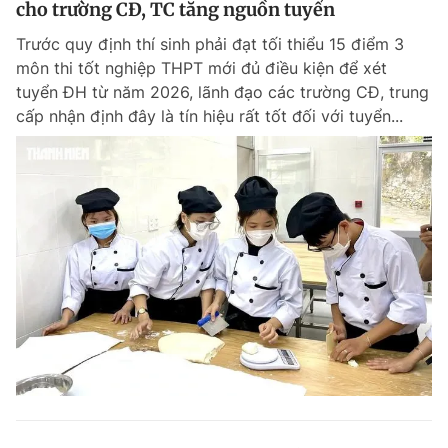
cho trường CĐ, TC tăng nguồn tuyển
Giấy phép xuất bản số 110/GP - BTTTT cấp ngày 24.3.2020
© 2003-2026 Bản quyền thuộc về Báo Thanh Niên. Cấm sao chép
Trước quy định thí sinh phải đạt tối thiểu 15 điểm 3
dưới mọi hình thức nếu không có sự chấp thuận bằng văn bản.
môn thi tốt nghiệp THPT mới đủ điều kiện để xét
Phát triển bởi ePi Technologies, JSC.
tuyển ĐH từ năm 2026, lãnh đạo các trường CĐ, trung
cấp nhận định đây là tín hiệu rất tốt đối với tuyển...