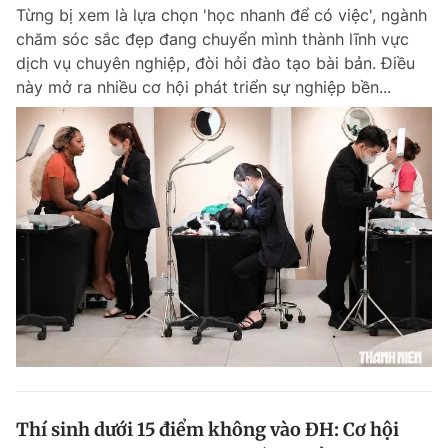
Từng bị xem là lựa chọn 'học nhanh để có việc', ngành
chăm sóc sắc đẹp đang chuyển mình thành lĩnh vực
dịch vụ chuyên nghiệp, đòi hỏi đào tạo bài bản. Điều
Đọc Thanh Niên trên điện thoại
này mở ra nhiều cơ hội phát triển sự nghiệp bền...
Theo dõi báo trên
Hotline
Liên hệ quảng cáo
0906 645 777
0908 780 404
Đặt báo
Quảng cáo
RSS
Tòa soạn
Chính sách bảo m
Tổng biên tập: Nguyễn Ngọc Toàn
Phó tổng biên tập thường trực: Hải Thành
Phó tổng biên tập: Lâm Hiếu Dũng
Phó tổng biên tập: Trần Việt Hưng
Thí sinh dưới 15 điểm không vào ĐH: Cơ hội
Tổng thư ký tòa soạn: Đức Trung