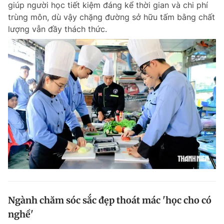
giúp người học tiết kiệm đáng kể thời gian và chi phí
Chuyên mục khác
trùng môn, dù vậy chặng đường sở hữu tấm bằng chất
Tin đã xem
lượng vẫn đầy thách thức.
Chào ngày mới
Tin 24h
Đăng xuất
Tin thị trường
Tin 360
Video
Magazine
Sản phẩm khác
Tiện ích
Bạn cần biết
Thông tin tòa soạn
Liên hệ quảng cáo
Ngành chăm sóc sắc đẹp thoát mác 'học cho có
nghề'