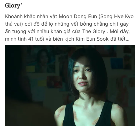
Glory’
Khoảnh khắc nhân vật Moon Dong Eun (Song Hye Kyo
thủ vai) cởi đồ để lộ những vết bỏng chằng chịt gây
ấn tượng với nhiều khán giả của The Glory . Mới đây,
minh tinh 41 tuổi và biên kịch Kim Eun Sook đã tiết...