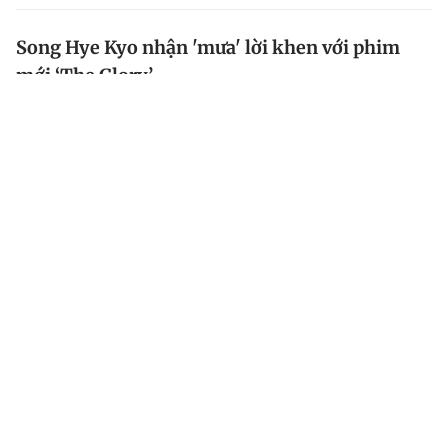
Song Hye Kyo nhận 'mưa' lời khen với phim
mới ‘The Glory’
Diễn xuất của Song Hye Kyo trong phim The Glory (
Vinh quang trong thù hận ) nhận về nhiều lời khen ngợi
từ khán giả và truyền thông.