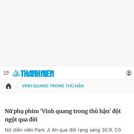
VINH QUANG TRONG THÙ HẬN
QUẢNG CÁO
ĐẶT BÁO
Thông tin tài khoản
Nữ phụ phim 'Vinh quang trong thù hận' đột
ngột qua đời
Đổi mật khẩu
Chuyên mục
Nữ diễn viên Park Ji Ah qua đời rạng sáng 30.9. Cô
Tin đã lưu