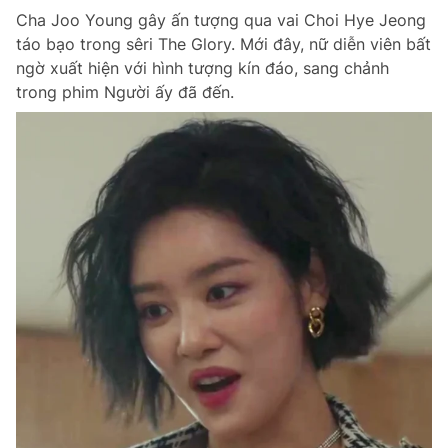
Cha Joo Young gây ấn tượng qua vai Choi Hye Jeong
Giấy phép xuất bản số 110/GP - BTTTT cấp ngày 24.3.2020
© 2003-2026 Bản quyền thuộc về Báo Thanh Niên. Cấm sao chép
táo bạo trong sêri The Glory. Mới đây, nữ diễn viên bất
dưới mọi hình thức nếu không có sự chấp thuận bằng văn bản.
ngờ xuất hiện với hình tượng kín đáo, sang chảnh
Phát triển bởi ePi Technologies, JSC.
trong phim Người ấy đã đến.