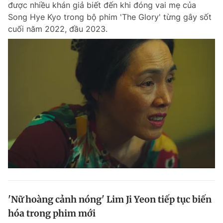
được nhiều khán giả biết đến khi đóng vai mẹ của
Chuyên mục khác
Song Hye Kyo trong bộ phim 'The Glory' từng gây sốt
Tin đã xem
cuối năm 2022, đầu 2023.
Chào ngày mới
Tin 24h
Đăng xuất
Tin thị trường
Tin 360
Video
Magazine
Sản phẩm khác
Tiện ích
Bạn cần biết
Thông tin tòa soạn
Liên hệ quảng cáo
'Nữ hoàng cảnh nóng' Lim Ji Yeon tiếp tục biến
hóa trong phim mới