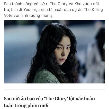
Sau thành công với sê ri The Glory và Khu vườn dối
trá, Lim Ji Yeon rục rịch tái xuất qua dự án The Killing
Vote với hình tượng mới lạ.
Đọc Thanh Niên trên điện thoại
Theo dõi báo trên
Hotline
Liên hệ quảng cáo
0906 645 777
0908 780 404
Đặt báo
Quảng cáo
RSS
Tòa soạn
Chính sách bảo m
Tổng biên tập: Nguyễn Ngọc Toàn
Phó tổng biên tập thường trực: Hải Thành
Phó tổng biên tập: Lâm Hiếu Dũng
Sao nữ táo bạo của ‘The Glory’ lột xác hoàn
Phó tổng biên tập: Trần Việt Hưng
toàn trong phim mới
Tổng thư ký tòa soạn: Đức Trung