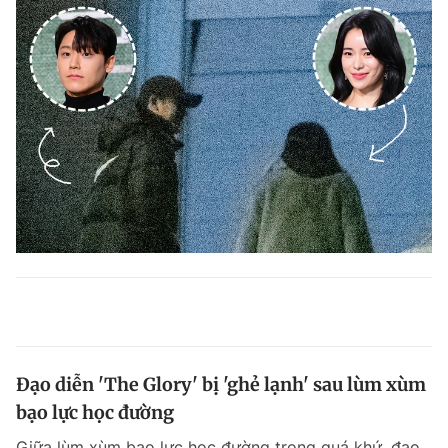
Đạo diễn 'The Glory' bị 'ghẻ lạnh' sau lùm xùm
bạo lực học đường
Giữa lùm xùm bạo lực học đường trong quá khứ, đạo