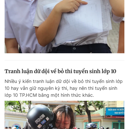
Đọc Thanh Niên trên điện thoại
Theo dõi báo trên
Tranh luận dữ dội về bỏ thi tuyển sinh lớp 10
Hotline
Liên hệ quảng cáo
0906 645 777
0908 780 404
Nhiều ý kiến tranh luận dữ dội về bỏ thi tuyển sinh lớp
10 hay vẫn giữ nguyên kỳ thi, hay nên thi tuyển sinh
Đặt báo
Quảng cáo
RSS
Tòa soạn
Chính sách bảo m
lớp 10 TP.HCM bằng một hình thức khác.
Tổng biên tập: Nguyễn Ngọc Toàn
Phó tổng biên tập thường trực: Hải Thành
Phó tổng biên tập: Lâm Hiếu Dũng
Phó tổng biên tập: Trần Việt Hưng
Tổng thư ký tòa soạn: Đức Trung