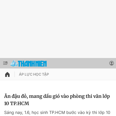
ÁP LỰC HỌC TẬP
QUẢNG CÁO
ĐẶT BÁO
Thông tin tài khoản
Ăn đậu đỏ, mang dầu gió vào phòng thi văn lớp
10 TP.HCM
Đổi mật khẩu
Chuyên mục
Sáng nay, 1.6, học sinh TP.HCM bước vào kỳ thi lớp 10
Tin đã lưu