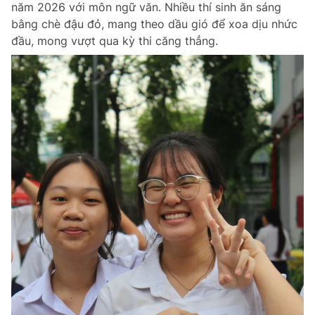
năm 2026 với môn ngữ văn. Nhiều thí sinh ăn sáng
Chuyên mục khác
bằng chè đậu đỏ, mang theo dầu gió để xoa dịu nhức
Tin đã xem
đầu, mong vượt qua kỳ thi căng thẳng.
Chào ngày mới
Tin 24h
Đăng xuất
Tin thị trường
Tin 360
Video
Magazine
Sản phẩm khác
Tiện ích
Bạn cần biết
Thông tin tòa soạn
Liên hệ quảng cáo