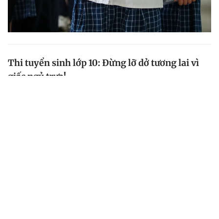
Thi tuyển sinh lớp 10: Đừng lỡ dở tương lai vì
giấc ngủ trưa!
Thi tuyển sinh lớp 10 ở TP.HCM, có những em buổi
sáng làm bài ngữ văn tốt, trưa về mệt quá ngủ luôn
một mạch đến chiều, không kịp đi thi môn ngoại ngữ.
Ngày hôm sau em vẫn đi thi môn toán thì không có...