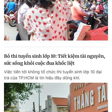
Giấy phép xuất bản số 110/GP - BTTTT cấp ngày 24.3.2020
© 2003-2026 Bản quyền thuộc về Báo Thanh Niên. Cấm sao chép
dưới mọi hình thức nếu không có sự chấp thuận bằng văn bản.
Phát triển bởi ePi Technologies, JSC.
Bỏ thi tuyển sinh lớp 10: Tiết kiệm tài nguyên,
sức sống khỏi cuộc đua khốc liệt
Việc tiến tới không tổ chức thi tuyển sinh lớp 10 đại
trà của TP.HCM là tín hiệu đầy dũng khí.